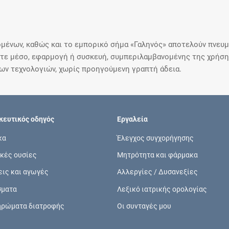
μένων, καθώς και το εμπορικό σήμα «Γαληνός» αποτελούν πνευμα
ε μέσο, εφαρμογή ή συσκευή, συμπεριλαμβανομένης της χρήσης
ιων τεχνολογιών, χωρίς προηγούμενη γραπτή άδεια.
ευτικός οδηγός
Εργαλεία
κα
Έλεγχος συγχορήγησης
κές ουσίες
Μητρότητα και φάρμακα
εις και αγωγές
Αλλεργίες / Δυσανεξίες
σματα
Λεξικό ιατρικής ορολογίας
ηρώματα διατροφής
Οι συνταγές μου