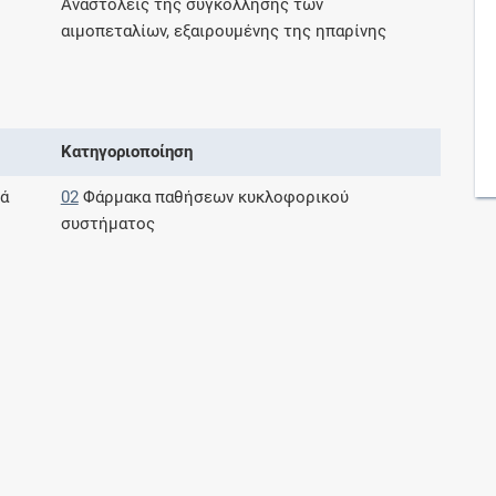
Αναστολείς της συγκόλλησης των
Μοιραζόμαστε μαζί σας γεγονότα της
αιμοπεταλίων, εξαιρουμένης της ηπαρίνης
πορείας του Galinos.gr από το 2011 μέχρι
σήμερα
Κατηγοριοποίηση
κά
02
Φάρμακα παθήσεων κυκλοφορικού
συστήματος