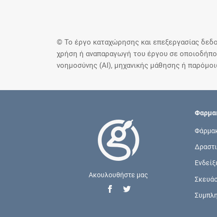
© Το έργο καταχώρησης και επεξεργασίας δεδο
χρήση ή αναπαραγωγή του έργου σε οποιοδήποτ
νοημοσύνης (AI), μηχανικής μάθησης ή παρόμο
Φαρμακ
Φάρμα
Δραστι
Ενδείξ
Ακουλουθήστε μας
Σκευά
Συμπλ