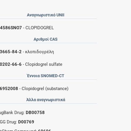
Αναγνωριστικό UNII
4586SNO7
- CLOPIDOGREL
Αριθμοί CAS
3665-84-2
- κλοπιδογρέλη
0202-66-6
- Clopidogrel sulfate
Έννοια SNOMED-CT
6952008
- Clopidogrel (substance)
Άλλα αναγνωριστικά
ugBank Drug:
DB00758
GG Drug:
D00769