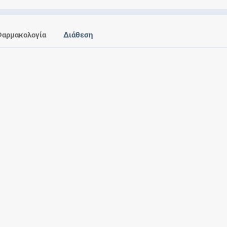
Ελέγξτε την αγωγή σας για αντενδείξεις και
αλληλεπιδράσεις μεταξύ των φαρμάκων
Φαρμακολογία
Διάθεση
Οι συνταγές μου
Αποθηκεύστε τις συνταγές σας και
μοιραστείτε τις εύκολα και με ασφάλεια
Μητρότητα και φάρμακα
Ενημερωθείτε για την ασφάλεια χορήγησης
ενός φαρμάκου κατά τη διάρκεια της
εγκυμοσύνης ή του θηλασμού