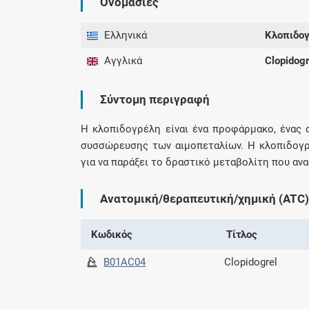
Ονομασίες
Ελληνικά
Κλοπιδο
Αγγλικά
Clopidogr
Σύντομη περιγραφή
Η κλοπιδογρέλη είναι ένα προφάρμακο, ένας 
συσσώρευσης των αιμοπεταλίων. Η κλοπιδογρ
για να παράξει το δραστικό μεταβολίτη που α
Ανατομική/θεραπευτική/χημική (ATC)
Κωδικός
Τίτλος
B01AC04
Clopidogrel