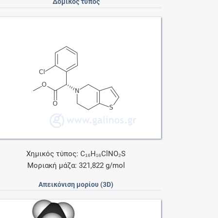
Δομικός τύπος
Χημικός τύπος: C₁₆H₁₆ClNO₂S
Μοριακή μάζα: 321,822 g/mol
Απεικόνιση μορίου (3D)