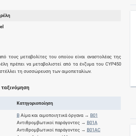
γρέλη
Συνδρομές
el
Μάθετε περισσότερα για τα οφέλη και τις
επιπλέον παροχές των συνδρομητικών
προγραμμάτων
από τους μεταβολίτες του οποίου είναι αναστολέας της
έλη πρέπει να μεταβολιστεί από τα ένζυμα του CYP450
ναστέλλει τη συσσώρευση των αιμοπεταλίων.
Ενδείξεις και αγωγές
 ταξινόμηση
Βρείτε θεραπευτικές ενδείξεις και αγωγές για
νόσους, συμπτώματα και ιατρικές πράξεις
Κατηγοριοποίηση
B
Αίμα και αιμοποιητικά όργανα →
B01
Αντιθρομβωτικοί παράγοντες →
B01A
Γνωρίζατε ότι...
Αντιθρομβωτικοί παράγοντες →
B01AC