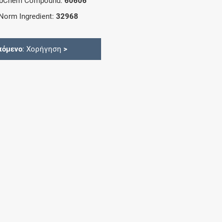
bChem Compound:
60606
Norm Ingredient:
32968
πόμενο
: Χορήγηση
>