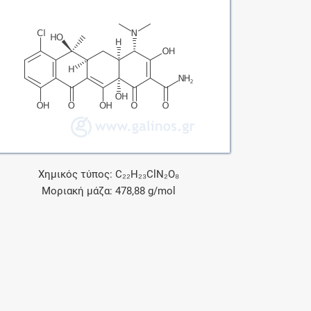
Χημικός τύπος: C₂₂H₂₃ClN₂O₈
Μοριακή μάζα: 478,88 g/mol