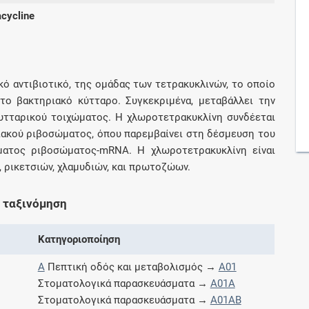
acycline
Συνδρομές
Μάθετε περισσότερα για τα οφέλη και τις
κό αντιβιοτικό, της ομάδας των τετρακυκλινών, το οποίο
επιπλέον παροχές των συνδρομητικών
ο βακτηριακό κύτταρο. Συγκεκριμένα, μεταβάλλει την
προγραμμάτων
κυτταρικού τοιχώματος. Η χλωροτετρακυκλίνη συνδέεται
ιακού ριβοσώματος, όπου παρεμβαίνει στη δέσμευση του
ματος ριβοσώματος-mRNA. Η χλωροτετρακυκλίνη είναι
 ρικετσιών, χλαμυδιών, και πρωτοζώων.
Ενδείξεις και αγωγές
 ταξινόμηση
Βρείτε θεραπευτικές ενδείξεις και αγωγές για
νόσους, συμπτώματα και ιατρικές πράξεις
Κατηγοριοποίηση
A
Πεπτική οδός και μεταβολισμός →
A01
Στοματολογικά παρασκευάσματα →
A01A
Γνωρίζατε ότι...
Στοματολογικά παρασκευάσματα →
A01AB