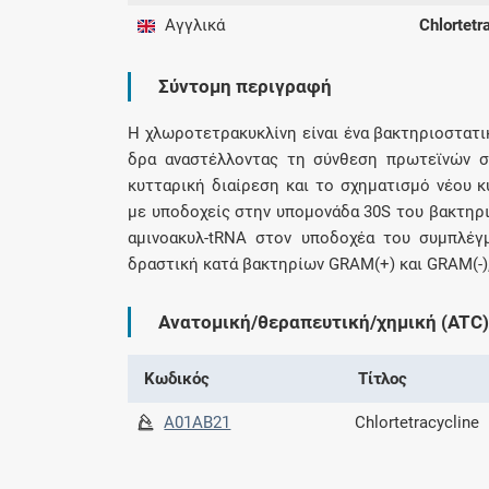
Αγγλικά
Chlortetr
Σύντομη περιγραφή
Η χλωροτετρακυκλίνη είναι ένα βακτηριοστατι
δρα αναστέλλοντας τη σύνθεση πρωτεϊνών στ
κυτταρική διαίρεση και το σχηματισμό νέου 
με υποδοχείς στην υπομονάδα 30S του βακτηρ
αμινοακυλ-tRNA στον υποδοχέα του συμπλέγ
δραστική κατά βακτηρίων GRAM(+) και GRAM(-),
Ανατομική/θεραπευτική/χημική (ATC)
Κωδικός
Τίτλος
A01AB21
Chlortetracycline