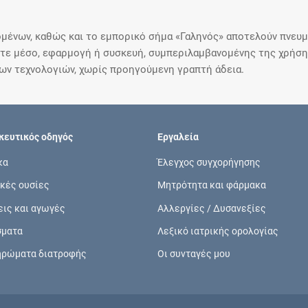
μένων, καθώς και το εμπορικό σήμα «Γαληνός» αποτελούν πνευμα
ε μέσο, εφαρμογή ή συσκευή, συμπεριλαμβανομένης της χρήσης
ιων τεχνολογιών, χωρίς προηγούμενη γραπτή άδεια.
ευτικός οδηγός
Εργαλεία
κα
Έλεγχος συγχορήγησης
κές ουσίες
Μητρότητα και φάρμακα
εις και αγωγές
Αλλεργίες / Δυσανεξίες
σματα
Λεξικό ιατρικής ορολογίας
ηρώματα διατροφής
Οι συνταγές μου