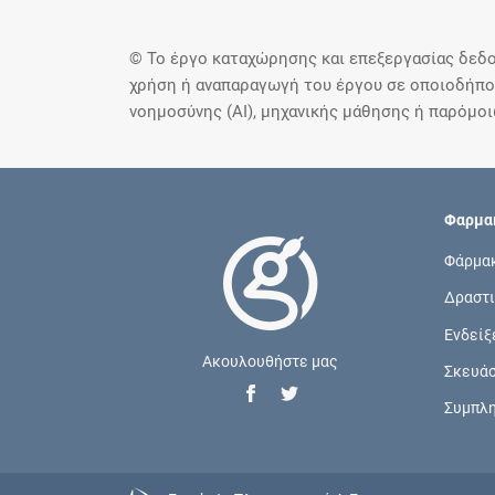
© Το έργο καταχώρησης και επεξεργασίας δεδο
χρήση ή αναπαραγωγή του έργου σε οποιοδήποτ
νοημοσύνης (AI), μηχανικής μάθησης ή παρόμο
Φαρμακ
Φάρμα
Δραστι
Ενδείξ
Ακουλουθήστε μας
Σκευά
Συμπλ