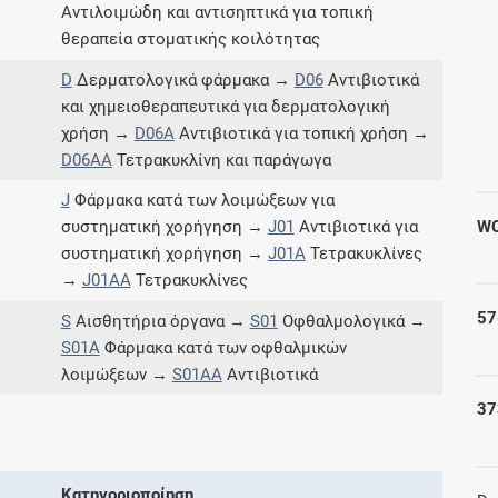
Αντιλοιμώδη και αντισηπτικά για τοπική
Μοιραζόμαστε μαζί σας γεγονότα της
θεραπεία στοματικής κοιλότητας
πορείας του Galinos.gr από το 2011 μέχρι
σήμερα
D
Δερματολογικά φάρμακα →
D06
Αντιβιοτικά
και χημειοθεραπευτικά για δερματολογική
χρήση →
D06A
Αντιβιοτικά για τοπική χρήση →
D06AA
Τετρακυκλίνη και παράγωγα
J
Φάρμακα κατά των λοιμώξεων για
WC
συστηματική χορήγηση →
J01
Αντιβιοτικά για
συστηματική χορήγηση →
J01A
Τετρακυκλίνες
→
J01AA
Τετρακυκλίνες
57
S
Αισθητήρια όργανα →
S01
Οφθαλμολογικά →
S01A
Φάρμακα κατά των οφθαλμικών
λοιμώξεων →
S01AA
Αντιβιοτικά
37
Κατηγοριοποίηση