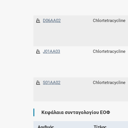
D06AA02
Chlortetracycline
J01AA03
Chlortetracycline
S01AA02
Chlortetracycline
Κεφάλαια συνταγολογίου ΕΟΦ
Αριθμός
Τίτλος