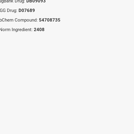
ugBank Drug:
DB09093
GG Drug:
D07689
bChem Compound:
54708735
Norm Ingredient:
2408