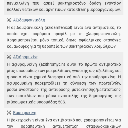
πενικιλλίνη που ασκεί βακτηριοκτόνο δράση εναντίον
πολλών θετικών και αρνητικών κατά Gram μικροοργανισμών.
Αζιδαμφαινικόλη
Η αζιδαμφαινικόλη (azidamfenicol) είναι ένα αντιβιοτικό, το
οποίο έχει παρόμοιο προφίλ με τη χλωραμφαινικόλη.
Χρησιμοποιείται μόνο τοπικά, όπως οφθαλμικές σταγόνες
και αλοιφές για τη θεραπεία των βακτηριακών λοιμώξεων.
Αζιθρομυκίνη
Η αζιθρομυκίνη (azithromycin) είναι το πρώτο αντιβιοτικό
μίας υποομάδας των μακρολιδίων, γνωστής ως αζαλίδες, και
η οποία είναι χημικά διαφορετική από την ερυθρομυκίνη. Η
αζιθρομυκίνη παρεμποδίζει τη σύνθεση των πρωτεϊνών,
μέσω αναστολής της αντίδρασης μετακίνησης/μετατόπισης
των πεπτιδίων και μέσω αναστολής της δημιουργίας της
ριβοσωματικής υποομάδας 50S.
Βακιτρακίνη
Η βακιτρακίνη είναι ένα αντιβιοτικό που χρησιμοποιείται για
την θεραπευτική αντιμετώπιση σταφυλοκοκκικών