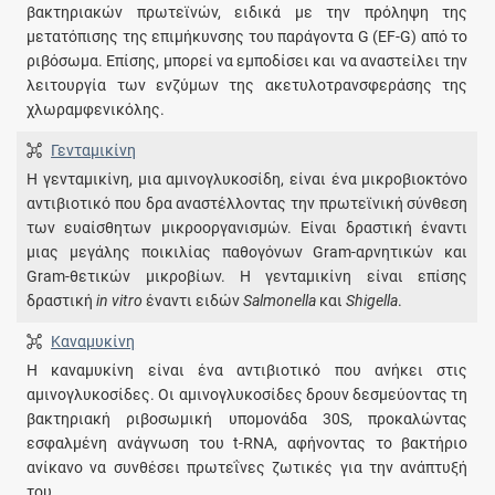
βακτηριακών πρωτεϊνών, ειδικά με την πρόληψη της
μετατόπισης της επιμήκυνσης του παράγοντα G (EF-G) από το
ριβόσωμα. Επίσης, μπορεί να εμποδίσει και να αναστείλει την
λειτουργία των ενζύμων της ακετυλοτρανσφεράσης της
χλωραμφενικόλης.
Γενταμικίνη
Η γενταμικίνη, μια αμινογλυκοσίδη, είναι ένα μικροβιοκτόνο
αντιβιοτικό που δρα αναστέλλοντας την πρωτεϊνική σύνθεση
των ευαίσθητων μικροοργανισμών. Είναι δραστική έναντι
μιας μεγάλης ποικιλίας παθογόνων Gram-αρνητικών και
Gram-θετικών μικροβίων. Η γενταμικίνη είναι επίσης
δραστική
in vitro
έναντι ειδών
Salmonella
και
Shigella
.
Καναμυκίνη
Η καναμυκίνη είναι ένα αντιβιοτικό που ανήκει στις
αμινογλυκοσίδες. Οι αμινογλυκοσίδες δρουν δεσμεύοντας τη
βακτηριακή ριβοσωμική υπομονάδα 30S, προκαλώντας
εσφαλμένη ανάγνωση του t-RNA, αφήνοντας το βακτήριο
ανίκανο να συνθέσει πρωτεΐνες ζωτικές για την ανάπτυξή
του.