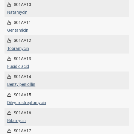
S01AA10
Natamycin
S01AA11
Gentamicin
S01AA12
Tobramycin
S01AA13
Fusidic acid
S01AA14
Benzylpenicillin
S01AA15
Dihydrostreptomycin
S01AA16
Rifamycin
S01AA17