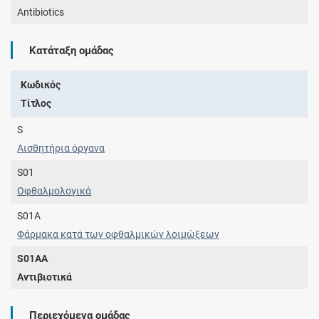
Antibiotics
Κατάταξη ομάδας
Κωδικός
Τίτλος
S
Αισθητήρια όργανα
S01
Οφθαλμολογικά
S01A
Φάρμακα κατά των οφθαλμικών λοιμώξεων
S01AA
Αντιβιοτικά
Περιεχόμενα ομάδας