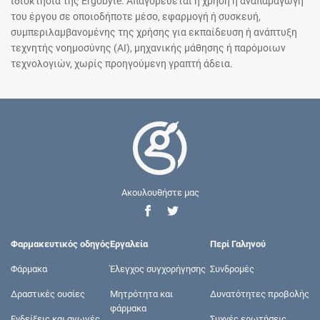
ιδιοκτησία της Ergobyte. Απαγορεύεται η χρήση ή αναπαραγωγή
του έργου σε οποιοδήποτε μέσο, εφαρμογή ή συσκευή,
συμπεριλαμβανομένης της χρήσης για εκπαίδευση ή ανάπτυξη
τεχνητής νοημοσύνης (AI), μηχανικής μάθησης ή παρόμοιων
τεχνολογιών, χωρίς προηγούμενη γραπτή άδεια.
Ακουλουθήστε μας
Φαρμακευτικός οδηγός
Εργαλεία
Περί Γαληνού
Φάρμακα
Έλεγχος συγχορήγησης
Συνδρομές
Δραστικές ουσίες
Μητρότητα και
Δυνατότητες προβολής
φάρμακα
Ενδείξεις και αγωγές
Συχνές ερωτήσεις