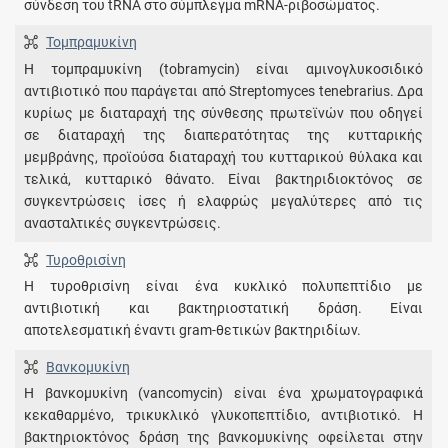
σύνδεση του tRNA στο σύμπλεγμα mRNA-ριβοσώματος.
Τομπραμυκίνη
Η τομπραμυκίνη (tobramycin) είναι αμινογλυκοσιδικό
αντιβιοτικό που παράγεται από Streptomyces tenebrarius. Δρα
κυρίως με διαταραχή της σύνθεσης πρωτεϊνών που οδηγεί
σε διαταραχή της διαπερατότητας της κυτταρικής
μεμβράνης, προϊούσα διαταραχή του κυτταρικού θύλακα και
τελικά, κυτταρικό θάνατο. Είναι βακτηριδιοκτόνος σε
συγκεντρώσεις ίσες ή ελαφρώς μεγαλύτερες από τις
ανασταλτικές συγκεντρώσεις.
Τυροθρισίνη
Η τυροθρισίνη είναι ένα κυκλικό πολυπεπτίδιο με
αντιβιοτική και βακτηριοστατική δράση. Είναι
αποτελεσματική έναντι gram-θετικών βακτηριδίων.
Βανκομυκίνη
Η βανκομυκίνη (vancomycin) είναι ένα χρωματογραφικά
κεκαθαρμένο, τρικυκλικό γλυκοπεπτίδιο, αντιβιοτικό. Η
βακτηριοκτόνος δράση της βανκομυκίνης οφείλεται στην