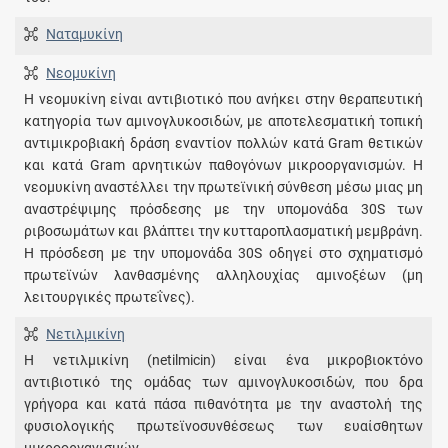
Ναταμυκίνη
Νεομυκίνη
Η νεομυκίνη είναι αντιβιοτικό που ανήκει στην θεραπευτική
κατηγορία των αμινογλυκοσιδών, με αποτελεσματική τοπική
αντιμικροβιακή δράση εναντίον πολλών κατά Gram θετικών
και κατά Gram αρνητικών παθογόνων μικροοργανισμών. Η
νεομυκίνη αναστέλλει την πρωτεϊνική σύνθεση μέσω μιας μη
αναστρέψιμης πρόσδεσης με την υπομονάδα 30S των
ριβοσωμάτων και βλάπτει την κυτταροπλασματική μεμβράνη.
Η πρόσδεση με την υπομονάδα 30S οδηγεί στο σχηματισμό
πρωτεϊνών λανθασμένης αλληλουχίας αμινοξέων (μη
λειτουργικές πρωτεΐνες).
Νετιλμικίνη
Η νετιλμικίνη (netilmicin) είναι ένα μικροβιοκτόνο
αντιβιοτικό της ομάδας των αμινογλυκοσιδών, που δρα
γρήγορα και κατά πάσα πιθανότητα με την αναστολή της
φυσιολογικής πρωτεϊνοσυνθέσεως των ευαίσθητων
μικροοργανισμών.