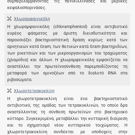
συμπεριλαμβάνοντας τις πενικιλλινάσες και μερικές
κεφαλοσπορινάσες.
Χλωραμφαινικόλη
Η χλωραμφαινικόλη (chloramphenicol) είναι αντιβιοτικό
ευρέος φάσματος με άριστη διεισδυτικότητα και
παρουσιάζει βακτηριοστατική δράση κυρίως κατά των
αρνητικών κατά Gram, των θετικών κατά Gram βακτηριδίων,
των ρικετσιών και των μικροοργανισμών του τραχώματος
(χλαμύδια) και άλλων. Η χλωραμφενικόλη εμφανίζεται να
αναστέλλει την πρωτεϊνοσύνθεση παρεμποδίζοντας τη
μεταφορά των αμινοξέων από το διαλυτό RNA στα
ριβοσώματα.
Χλωροτετρακυκλίνη
Η χλωροτετρακυκλίνη είναι ένα βακτηριοστατικό
αντιβιοτικό, της ομάδας των τετρακυκλινών, το οποίο δρα
αναστέλλοντας τη σύνθεση πρωτεϊνών στο βακτηριακό
κύτταρο. Συγκεκριμένα, μεταβάλλει την κυτταρική διαίρεση
και το σχηματισμό νέου κυτταρικού τοιχώματος. Η
χλωροτετρακυκλίνη συνδέεται με υποδοχείς στην