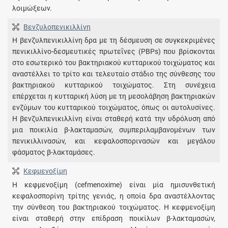
λοιμώξεων.
Βενζυλοπενικιλλίνη
Η βενζυλπενικιλλίνη δρα με τη δέσμευση σε συγκεκριμένες
πενικιλλίνο-δεσμευτικές πρωτεΐνες (PBPs) που βρίσκονται
στο εσωτερικό του βακτηριακού κυτταρικού τοιχώματος και
αναστέλλει το τρίτο και τελευταίο στάδιο της σύνθεσης του
βακτηριακού κυτταρικού τοιχώματος. Στη συνέχεια
επέρχεται η κυτταρική λύση με τη μεσολάβηση βακτηριακών
ενζύμων του κυτταρικού τοιχώματος, όπως οι αυτολυσίνες.
Η βενζυλπενικιλλίνη είναι σταθερή κατά την υδρόλυση από
μια ποικιλία β-λακταμασών, συμπεριλαμβανομένων των
πενικιλλινασών, και κεφαλοσπορινασών και μεγάλου
φάσματος β-λακταμάσες.
Κεφμενοξίμη
Η κεφμενοξίμη (cefmenoxime) είναι μία ημισυνθετική
κεφαλοσπορίνη τρίτης γενιάς, η οποία δρα αναστέλλοντας
την σύνθεση του βακτηριακού τοιχώματος. Η κεφμενοξίμη
είναι σταθερή στην επίδραση ποικίλων β-λακταμασών,