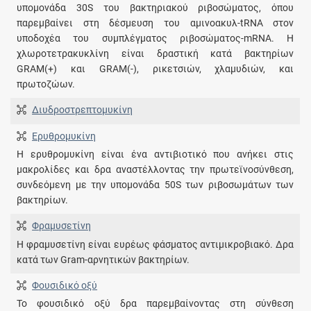
υπομονάδα 30S του βακτηριακού ριβοσώματος, όπου
παρεμβαίνει στη δέσμευση του αμινοακυλ-tRNA στον
υποδοχέα του συμπλέγματος ριβοσώματος-mRNA. Η
χλωροτετρακυκλίνη είναι δραστική κατά βακτηρίων
GRAM(+) και GRAM(-), ρικετσιών, χλαμυδιών, και
πρωτοζώων.
Διυδροστρεπτομυκίνη
Ερυθρομυκίνη
Η ερυθρομυκίνη είναι ένα αντιβιοτικό που ανήκει στις
μακρολίδες και δρα αναστέλλοντας την πρωτεϊνοσύνθεση,
συνδεόμενη με την υπομονάδα 50S των ριβοσωμάτων των
βακτηρίων.
Φραμυσετίνη
Η φραμυσετίνη είναι ευρέως φάσματος αντιμικροβιακό. Δρα
κατά των Gram-αρνητικών βακτηρίων.
Φουσιδικό οξύ
Το φουσιδικό οξύ δρα παρεμβαίνοντας στη σύνθεση