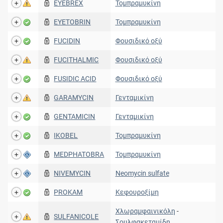
EYEBREX
Τομπραμυκίνη
EYETOBRIN
Τομπραμυκίνη
FUCIDIN
Φουσιδικό οξύ
FUCITHALMIC
Φουσιδικό οξύ
FUSIDIC ACID
Φουσιδικό οξύ
GARAMYCIN
Γενταμικίνη
GENTAMICIN
Γενταμικίνη
IKOBEL
Τομπραμυκίνη
MEDPHATOBRA
Τομπραμυκίνη
NIVEMYCIN
Neomycin sulfate
PROKAM
Κεφουροξίμη
Χλωραμφαινικόλη
-
SULFANICOLE
Σουλφακεταμίδη