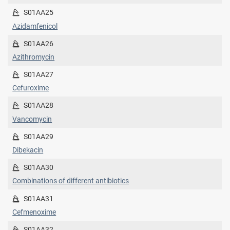
S01AA25
Azidamfenicol
S01AA26
Azithromycin
S01AA27
Cefuroxime
S01AA28
Vancomycin
S01AA29
Dibekacin
S01AA30
Combinations of different antibiotics
S01AA31
Cefmenoxime
S01AA32