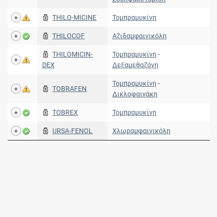
THILO-MICINE
Τομπραμυκίνη
THILOCOF
Αζιδαμφαινικόλη
THILOMICIN-
Τομπραμυκίνη
-
DEX
Δεξαμεθαζόνη
Τομπραμυκίνη
-
TOBRAFEN
Δικλοφαινάκη
TOBREX
Τομπραμυκίνη
URSA-FENOL
Χλωραμφαινικόλη