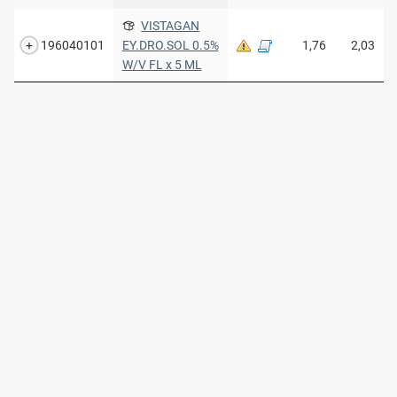
VISTAGAN
196040101
EY.DRO.SOL 0.5%
1,76
2,03
W/V FL x 5 ML