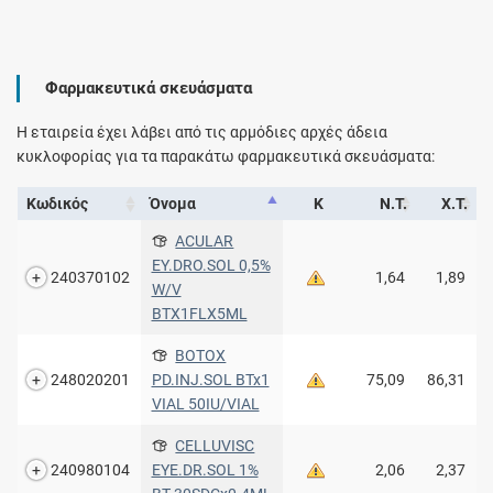
Φαρμακευτικά σκευάσματα
Η εταιρεία έχει λάβει από τις αρμόδιες αρχές άδεια
κυκλοφορίας για τα παρακάτω φαρμακευτικά σκευάσματα:
Κωδικός
Όνομα
Κ
Ν.Τ.
Χ.Τ.
ACULAR
EY.DRO.SOL 0,5%
240370102
1,64
1,89
W/V
BTX1FLX5ML
BOTOX
248020201
PD.INJ.SOL BTx1
75,09
86,31
VIAL 50IU/VIAL
CELLUVISC
240980104
EYE.DR.SOL 1%
2,06
2,37