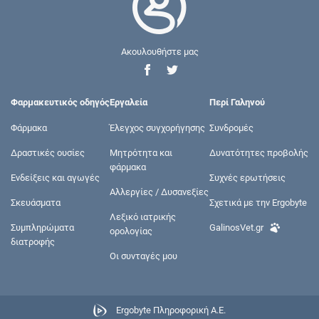
Ακουλουθήστε μας
Φαρμακευτικός οδηγός
Εργαλεία
Περί Γαληνού
Φάρμακα
Έλεγχος συγχορήγησης
Συνδρομές
Δραστικές ουσίες
Μητρότητα και
Δυνατότητες προβολής
φάρμακα
Ενδείξεις και αγωγές
Συχνές ερωτήσεις
Αλλεργίες / Δυσανεξίες
Σκευάσματα
Σχετικά με την Ergobyte
Λεξικό ιατρικής
Συμπληρώματα
GalinosVet.gr
ορολογίας
διατροφής
Οι συνταγές μου
Ergobyte Πληροφορική Α.Ε.