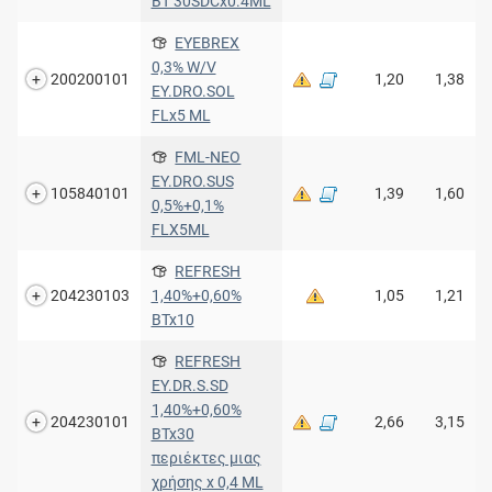
BT 30SDCx0.4ML
EYEBREX
0,3% W/V
200200101
1,20
1,38
EY.DRO.SOL
FLx5 ML
FML-NEO
EY.DRO.SUS
105840101
1,39
1,60
0,5%+0,1%
FLX5ML
REFRESH
204230103
1,40%+0,60%
1,05
1,21
BTx10
REFRESH
EY.DR.S.SD
1,40%+0,60%
204230101
2,66
3,15
BTx30
περιέκτες μιας
χρήσης x 0,4 ML