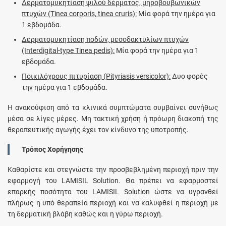
Δερματομυκητίαση ψιλού δέρματος, μηροβουβωνικών
πτυχών (Tinea corporis, tinea cruris):
Mία φορά την ημέρα για
1 εβδομάδα.
Δερματομυκητίαση ποδών, μεσοδακτυλίων πτυχών
(Interdigital-type Tinea pedis):
Mία φορά την ημέρα για 1
εβδομάδα.
Ποικιλόχρους πιτυρίαση (Pityriasis versicolor):
Δυο φορές
την ημέρα για 1 εβδομάδα.
Η ανακούφιση από τα κλινικά συμπτώματα συμβαίνει συνήθως
μέσα σε λίγες μέρες. Μη τακτική χρήση ή πρόωρη διακοπή της
θεραπευτικής αγωγής έχει τον κίνδυνο της υποτροπής.
Τρόπος Χορήγησης
Καθαρίστε και στεγνώστε την προσβεβλημένη περιοχή πριν την
εφαρμογή του LAMISIL Solution. Θα πρέπει να εφαρμοστεί
επαρκής ποσότητα του LAMISIL Solution ώστε να υγρανθεί
πλήρως η υπό θεραπεία περιοχή και να καλυφθεί η περιοχή με
τη δερματική βλάβη καθώς και η γύρω περιοχή.