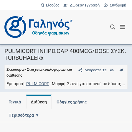
Είσοδος
Δωρεάν εγγραφή
Συνδρομή
®
Οδηγός φαρμάκων
PULMICORT INHPD.CAP 400MCG/DOSE ΣΥΣΚ.
TURBUHALERx
Σκεύασμα - Στοιχεία κυκλοφορίας και
Μοιραστείτε
διάθεσης
Εμπορική
PULMICORT
Μορφή
Σκόνη για εισπνοή σε δόσεις
Συγ
Γενικά
Διάθεση
Οδηγίες χρήσης
Περισσότερα