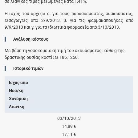
σε λιανικές τιμές μειωμένες κατά 1,41%.
Η ισχύς του αρχίζει α. για τους παρασκευαστές, συσκευαστές,
εισαγωγείς από 2/9/2013, β. για τις φαρμακαποθήκες από
9/9/2013 και γ. για τα ιδιωτικά φαρμακεία από 3/10/2013.
Ανάλυση κόστους
Με βάση τη νοσοκομειακή τιμή του σκευάσματος, κάθε
g
της
δραστικής ουσίας κοστίζει
186,1250
.
Ιστορικό τιμών
Ισχύς από
Νοσ/κή
Χονδρική
Λιανική
03/10/2013
14,89 €
17,11 €