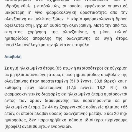
υδροξυμεθυλ- μεταβολιτών, οι οποίοι εμφάνισαν σημαντικά
μικρότερη in vivo φαρμακολογική δραστικότητα από την
ολανζαπίνη σε μελέτες ζώων. H κύρια φαρμακολογική δράση
οφείλεται στη μητρική ουσία την ολανζαπίνη. Μετά την από του
στόματος χορήγηση της ολανζαπίνης, η μέση τελική
ημιπερίοδος αποβολής της ολανζαπίνης σε υγιή άτομα
ποικίλλει ανάλογα με την ηλικία και το φύλο.
Αποβολή
Σε υγιή ηλικιωμένα άτομα (65 ετών ή περισσότερο) σε σύγκριση
με μη ηλικιωμένα υγιή άτομα, η μέση ημιπερίοδος αποβολής της
ολανζαπίνης ήταν παρατεταμένη (51,8 έναντι 33,8 ώρες) και η
κάθαρση ήταν ελαττωμένη (17,5 έναντι 18,2 l/hr). Οι
φαρμακοκινητικές διαφορές σε ηλικιωμένα άτομα ευρίσκονται
εντός των ορίων διακύμανσης που παρατηρούνται σε μη
ηλικιωμένα άτομα. Σε 44 σχιζοφρενικούς ασθενείς ηλικίας >65
ετών, οι οποίοι έλαβαν δόσεις ολανζαπίνης μεταξύ 5 και 20 mg/
ημερησίως, δεν παρατηρήθηκε κάποιο ιδιαίτερο περίγραμμα
(προφίλ) ανεπιθύμητων ενεργειών.