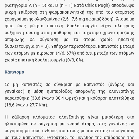
(Κατηγορία A (n = 5) και B (n = 1) κατά Childs Pugh) αποκάλυψε
μικρή επίδραση στη φαρμακοκινητική της από του στόματος
χορηγούμενης ολανζαπίνης (2,5 - 7,5 mg εφάπαξ δόση). Άτομα με
ήπια έως μέτρια ηπατική δυσλειτουργία είχαν ελαφρώς
αυξημένη συστηματική κάθαρση και ταχύτερο χρόνο ημιζωής
αποβολής σε σύγκριση με τα άτομα χωρίς ηπατική
δυσλειτουργία (n = 3). Υπήρχαν περισσότεροι καπνιστές μεταξύ
των ατόμων με κίρρωση (4/6, 67%) από ό,τι μεταξύ των ατόμων
χωρίς ηπατική δυσλειτουργία (0/3, 0%).
Κάπνισμα
Σε μη καπνιστές σε σύγκριση με καπνιστές (άνδρες και
γυναίκες) η μέση ημιπερίοδος αποβολής της ολανζαπίνης
παρατάθηκε (38,6 έναντι 30,4 ώρες) και η κάθαρση ελαττώθηκε
(18,6 έναντι 27,7 l/hr).
Η κάθαρση πλάσματος ολανζαπίνης είναι μικρότερη στα
ηλικιωμένα σε σύγκριση με νεαρά άτομα, στις γυναίκες σε
σύγκριση με τους άνδρες, και στους μη καπνιστές σε σύγκριση
με τους καπνιστές. Εντούτοις, το μέγεθος της επίδρασης της