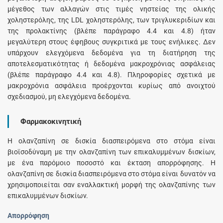
μέγεθος των αλλαγών στις τιμές νηστείας της ολικής
χοληστερόλης, της LDL χοληστερόλης, των τριγλυκεριδίων και
της προλακτίνης (βλέπε παράγραφο 4.4 και 4.8) ήταν
μεγαλύτερη στους έφηβους συγκριτικά με τους ενήλικες. Δεν
υπάρχουν ελεγχόμενα δεδομένα για τη διατήρηση της
αποτελεσματικότητας ή δεδομένα μακροχρόνιας ασφάλειας
(βλέπε παράγραφο 4.4 και 4.8). Πληροφορίες σχετικά με
μακροχρόνια ασφάλεια προέρχονται κυρίως από ανοιχτού
σχεδιασμού, μη ελεγχόμενα δεδομένα.
Φαρμακοκινητική
Η ολανζαπίνη σε δισκία διασπειρόμενα στο στόμα είναι
βιοϊσοδύναμη με την ολανζαπίνη των επικαλυμμένων δισκίων,
με ένα παρόμοιο ποσοστό και έκταση απορρόφησης. Η
ολανζαπίνη σε δισκία διασπειρόμενα στο στόμα είναι δυνατόν να
χρησιμοποιείται σαν εναλλακτική μορφή της ολανζαπίνης των
επικαλυμμένων δισκίων.
Απορρόφηση