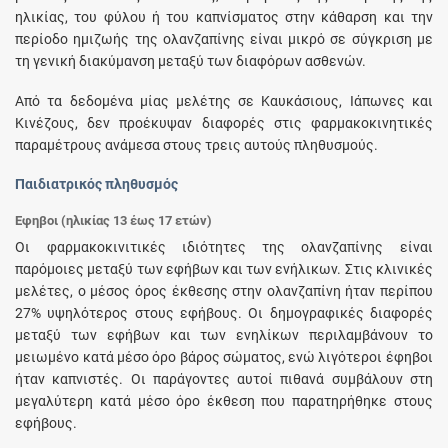
ηλικίας, του φύλου ή του καπνίσματος στην κάθαρση και την
περίοδο ημιζωής της ολανζαπίνης είναι μικρό σε σύγκριση με
τη γενική διακύμανση μεταξύ των διαφόρων ασθενών.
Από τα δεδομένα μίας μελέτης σε Καυκάσιους, Ιάπωνες και
Κινέζους, δεν προέκυψαν διαφορές στις φαρμακοκινητικές
παραμέτρους ανάμεσα στους τρεις αυτούς πληθυσμούς.
Παιδιατρικός πληθυσμός
Έφηβοι (ηλικίας 13 έως 17 ετών)
Οι φαρμακοκινιτικές ιδιότητες της ολανζαπίνης είναι
παρόμοιες μεταξύ των εφήβων και των ενήλικων. Στις κλινικές
μελέτες, ο μέσος όρος έκθεσης στην ολανζαπίνη ήταν περίπου
27% υψηλότερος στους εφήβους. Οι δημογραφικές διαφορές
μεταξύ των εφήβων και των ενηλίκων περιλαμβάνουν το
μειωμένο κατά μέσο όρο βάρος σώματος, ενώ λιγότεροι έφηβοι
ήταν καπνιστές. Οι παράγοντες αυτοί πιθανά συμβάλουν στη
μεγαλύτερη κατά μέσο όρο έκθεση που παρατηρήθηκε στους
εφήβους.