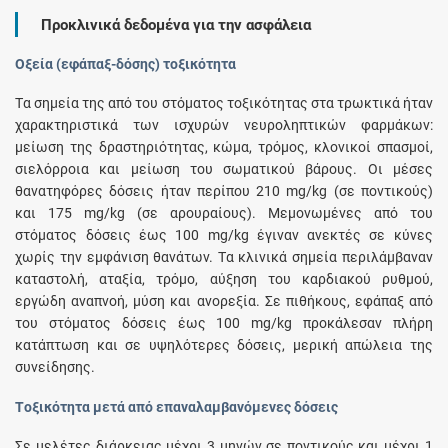
Προκλινικά δεδομένα για την ασφάλεια
Οξεία (εφάπαξ-δόσης) τοξικότητα
Tα σημεία της από του στόματος τοξικότητας στα τρωκτικά ήταν
χαρακτηριστικά των ισχυρών νευροληπτικών φαρμάκων:
μείωση της δραστηριότητας, κώμα, τρόμος, κλονικοί σπασμοί,
σιελόρροια και μείωση του σωματικού βάρους. Οι μέσες
θανατηφόρες δόσεις ήταν περίπου 210 mg/kg (σε ποντικούς)
και 175 mg/kg (σε αρουραίους). Μεμονωμένες από του
στόματος δόσεις έως 100 mg/kg έγιναν ανεκτές σε κύνες
χωρίς την εμφάνιση θανάτων. Tα κλινικά σημεία περιλάμβαναν
καταστολή, αταξία, τρόμο, αύξηση του καρδιακού ρυθμού,
εργώδη αναπνοή, μύση και ανορεξία. Σε πιθήκους, εφάπαξ από
του στόματος δόσεις έως 100 mg/kg προκάλεσαν πλήρη
κατάπτωση και σε υψηλότερες δόσεις, μερική απώλεια της
συνείδησης.
Tοξικότητα μετά από επαναλαμβανόμενες δόσεις
Σε μελέτες διάρκειας μέχρι 3 μηνών σε ποντικούς και μέχρι 1