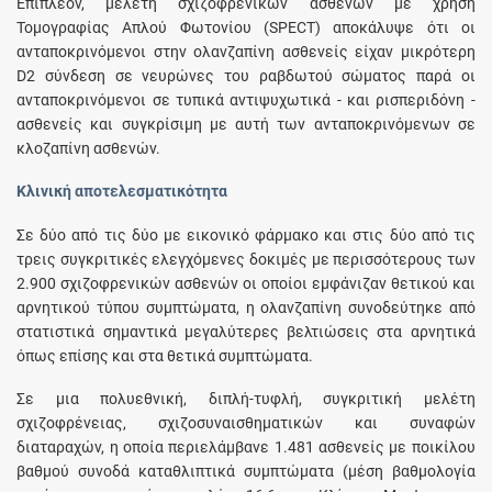
Επιπλέον, μελέτη σχιζοφρενικών ασθενών με χρήση
Τομογραφίας Απλού Φωτονίου (SPECT) αποκάλυψε ότι οι
ανταποκρινόμενοι στην ολανζαπίνη ασθενείς είχαν μικρότερη
D2 σύνδεση σε νευρώνες του ραβδωτού σώματος παρά οι
ανταποκρινόμενοι σε τυπικά αντιψυχωτικά - και ρισπεριδόνη -
ασθενείς και συγκρίσιμη με αυτή των ανταποκρινόμενων σε
κλοζαπίνη ασθενών.
Κλινική αποτελεσματικότητα
Σε δύο από τις δύο με εικονικό φάρμακο και στις δύο από τις
τρεις συγκριτικές ελεγχόμενες δοκιμές με περισσότερους των
2.900 σχιζοφρενικών ασθενών οι οποίοι εμφάνιζαν θετικού και
αρνητικού τύπου συμπτώματα, η ολανζαπίνη συνοδεύτηκε από
στατιστικά σημαντικά μεγαλύτερες βελτιώσεις στα αρνητικά
όπως επίσης και στα θετικά συμπτώματα.
Σε μια πολυεθνική, διπλή-τυφλή, συγκριτική μελέτη
σχιζοφρένειας, σχιζοσυναισθηματικών και συναφών
διαταραχών, η οποία περιελάμβανε 1.481 ασθενείς με ποικίλου
βαθμού συνοδά καταθλιπτικά συμπτώματα (μέση βαθμολογία