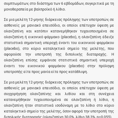
συμπτωμάτων, στο διάστημα των 6 εβδομάδων, συγκριτικά με τη
μονοθεραπεία με βαλπροϊκό ή λίθιο.
Σε μια μελέτη 12-μηνης διάρκειας πρόληψης των υποτροπών, σε
ασθενείς με μανιακό επεισόδιο, οι οποίοι επέτυχαν ύφεση με
ολανζαπίνη και κατόπιν κατανεμήθηκαν τυχαιοποιημένα σε
ολανζαπίνη ή εικονικό φάρμακο (placebo), η ολανζαπίνη έδειξε
στατιστικά σημαντική υπεροχή έναντι του εικονικού φαρμάκου
(placebo), στο κύριο καταληκτικό σημείο της μελέτης, που
αφορούσε την υποτροπή της διπολικής διαταραχής. Η
ολανζαπίνη επίσης εμφάνισε στατιστικά σημαντική υπεροχή
έναντι του εικονικού φαρμάκου (placebo) στην πρόληψη
υποτροπής είτε προς μανία είτε προς κατάθλιψη.
Σε μια μελέτη 12-μηνης διάρκειας πρόληψης των υποτροπών, σε
ασθενείς με μανιακό επεισόδιο, οι οποίοι επέτυχαν ύφεση με
συγχορήγηση ολανζαπίνης και λιθίου και στη συνέχεια
κατανεμήθηκαν τυχαιοποιημένα σε ολανζαπίνη ή λίθιο, η
ολανζαπίνη ήταν στατιστικά ισοδύναμη με το λίθιο στο κύριο
καταληκτικό σημείο της μελέτης, όσον αφορά την υποτροπή της
διπολικής διαταραχής (ολανζαπίνη 30,0%, λίθιο 38,3%, p=0,055).