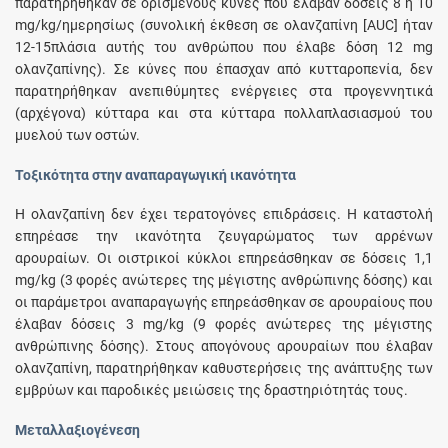
παρατηρήθηκαν σε ορισμένους κύνες που έλαβαν δόσεις 8 ή 10
mg/kg/ημερησίως (συνολική έκθεση σε ολανζαπίνη [AUC] ήταν
12-15πλάσια αυτής του ανθρώπου που έλαβε δόση 12 mg
ολανζαπίνης). Σε κύνες που έπασχαν από κυτταροπενία, δεν
παρατηρήθηκαν ανεπιθύμητες ενέργειες στα προγεννητικά
(αρχέγονα) κύτταρα και στα κύτταρα πολλαπλασιασμού του
μυελού των οστών.
Τοξικότητα στην αναπαραγωγική ικανότητα
H ολανζαπίνη δεν έχει τερατογόνες επιδράσεις. H καταστολή
επηρέασε την ικανότητα ζευγαρώματος των αρρένων
αρουραίων. Οι οιστρικοί κύκλοι επηρεάσθηκαν σε δόσεις 1,1
mg/kg (3 φορές ανώτερες της μέγιστης ανθρώπινης δόσης) και
οι παράμετροι αναπαραγωγής επηρεάσθηκαν σε αρουραίους που
έλαβαν δόσεις 3 mg/kg (9 φορές ανώτερες της μέγιστης
ανθρώπινης δόσης). Στους απογόνους αρουραίων που έλαβαν
ολανζαπίνη, παρατηρήθηκαν καθυστερήσεις της ανάπτυξης των
εμβρύων και παροδικές μειώσεις της δραστηριότητάς τους.
Μεταλλαξιογένεση