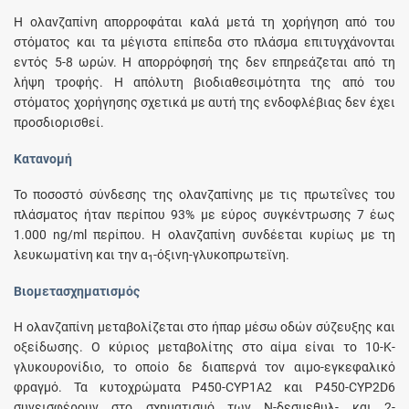
Η ολανζαπίνη απορροφάται καλά μετά τη χορήγηση από του
στόματος και τα μέγιστα επίπεδα στο πλάσμα επιτυγχάνονται
εντός 5-8 ωρών. H απορρόφησή της δεν επηρεάζεται από τη
λήψη τροφής. Η απόλυτη βιοδιαθεσιμότητα της από του
στόματος χορήγησης σχετικά με αυτή της ενδοφλέβιας δεν έχει
προσδιορισθεί.
Κατανομή
Το ποσοστό σύνδεσης της ολανζαπίνης με τις πρωτεΐνες του
πλάσματος ήταν περίπου 93% με εύρος συγκέντρωσης 7 έως
1.000 ng/ml περίπου. H ολανζαπίνη συνδέεται κυρίως με τη
λευκωματίνη και την α
-όξινη-γλυκοπρωτεϊνη.
1
Βιομετασχηματισμός
H ολανζαπίνη μεταβολίζεται στο ήπαρ μέσω οδών σύζευξης και
οξείδωσης. O κύριος μεταβολίτης στο αίμα είναι το 10-Κ-
γλυκουρονίδιο, το οποίο δε διαπερνά τον αιμο-εγκεφαλικό
φραγμό. Τα κυτοχρώματα P450-CYP1A2 και P450-CYP2D6
συνεισφέρουν στο σχηματισμό των N-δεσμεθυλ- και 2-