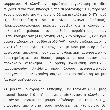
φαρμάκου. Η ολανζαπίνη εμφάνισε μεγαλύτερη in vitro
συγγένεια για τους υποδοχείς της σεροτονίνης 5-HT
παρά για
2
τους υποδοχείς της ντοπαμίνης D2 και μεγαλύτερη 5-HT
παρά
2
D
δραστηριότητα σε in vivo μοντέλα (πρότυπα).
2
Ηλεκτροφυσιολογικές μελέτες έδειξαν ότι η ολανζαπίνη
εκλεκτικά μείωσε το ρυθμό πυροδότησης των
μεσομεταιχμιακών (Α10) ντοπαμινεργικών νευρώνων, ενώ έχει
μικρή επίδραση στη ραβδωτή οδό (Α9) η οποία εμπλέκεται στην
κινητική λειτουργία. Η ολανζαπίνη μείωσε μια εξαρτημένη
αντίδραση αποφυγής, δοκιμασία ενδεικτική αντιψυχωτικής
δραστηριότητας, σε δόσεις μικρότερες από αυτές που
προκαλούν καταληψία, μια δράση ενδεικτική κινητικών
παρενεργειών. Aντίθετα προς άλλους αντιψυχωτικούς
παράγοντες, η ολανζαπίνη αυξάνει την ανταπόκριση σε μια
"αγχολυτική" δοκιμασία.
Σε μελέτη Τομογραφίας Εκπομπής Ποζιτρονίων (PET) μιας
εφάπαξ δόσης (10 mg) σε υγιείς εθελοντές, η ολανζαπίνη
εμφάνισε μεγαλύτερο βαθμό σύνδεσης με τους 5-HT
2A
υποδοχείς από ότι με τους υποδοχείς της ντοπαμίνης D
.
2