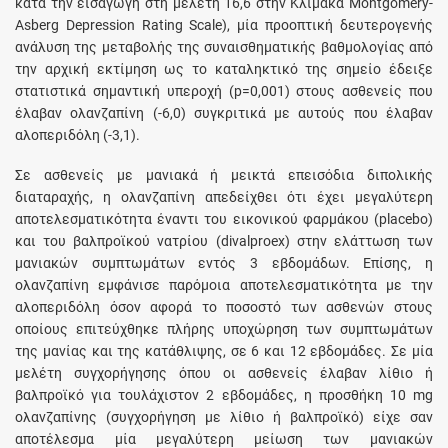
κατά την εισαγωγή στη μελέτη 16,6 στην Κλίμακα Montgomery-
Asberg Depression Rating Scale), μία προοπτική δευτερογενής
ανάλυση της μεταβολής της συναισθηματικής βαθμολογίας από
την αρχική εκτίμηση ως το καταληκτικό της σημείο έδειξε
στατιστικά σημαντική υπεροχή (p=0,001) στους ασθενείς που
έλαβαν ολανζαπίνη (-6,0) συγκριτικά με αυτούς που έλαβαν
αλοπεριδόλη (-3,1).
Σε ασθενείς με μανιακά ή μεικτά επεισόδια διπολικής
διαταραχής, η ολανζαπίνη απεδείχθει ότι έχει μεγαλύτερη
αποτελεσματικότητα έναντι του εικονικού φαρμάκου (placebo)
και του βαλπροϊκού νατρίου (divalproex) στην ελάττωση των
μανιακών συμπτωμάτων εντός 3 εβδομάδων. Επίσης, η
ολανζαπίνη εμφάνισε παρόμοια αποτελεσματικότητα με την
αλοπεριδόλη όσον αφορά το ποσοστό των ασθενών στους
οποίους επιτεύχθηκε πλήρης υποχώρηση των συμπτωμάτων
της μανίας και της κατάθλιψης, σε 6 και 12 εβδομάδες. Σε μία
μελέτη συγχορήγησης όπου οι ασθενείς έλαβαν λίθιο ή
βαλπροϊκό για τουλάχιστον 2 εβδομάδες, η προσθήκη 10 mg
ολανζαπίνης (συγχορήγηση με λίθιο ή βαλπροϊκό) είχε σαν
αποτέλεσμα μία μεγαλύτερη μείωση των μανιακών