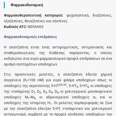
Φαρμακοδυναμική
Φαρμακοθεραπευτική κατηγορία:
ψυχοληπτικά, διαζεπίνες,
οξαζεπίνες, θειαζεπίνες και οξεπίνες
Κωδικός ATC:
N05AΗ03
Φαρμακοδυναμικές επιδράσεις
H ολανζαπίνη είναι ένας αντιψυχωτικός, αντιμανιακός και
σταθεροποιητικός της διάθεσης παράγοντας, ο οποίος
εκδηλώνει ένα ευρύ φαρμακολογικό προφίλ επιδράσεων σε ένα
αριθμό συστημάτων υποδοχέων.
Στις προκλινικές μελέτες, η ολανζαπίνη έδειξε χημική
συγγένεια (Κ
<100 nΜ) για ευρύ φάσμα υποδοχέων όπως οι
i
2A/2C
υποδοχείς της σεροτονίνης 5-HT
, 5-HT
, 5-HT
, οι υποδοχείς
3
6
της ντοπαμίνης D
, D
, D
, D
, D
, οι χολινεργικοί μουσκαρινικοί
1
2
3
4
5
υποδοχείς Μ
-Μ
, οι αδρενεργικοί υποδοχείς α
και οι
1
5
1
υποδοχείς της ισταμίνης H
. Οι μελέτες συμπεριφοράς σε ζώα
1
με την ολανζαπίνη έδειξαν 5-ΗΤ, ντοπαμινικό και χολινεργικό
ανταγωνισμό, συμβατό με το προφίλ σύνδεσης υποδοχέων του