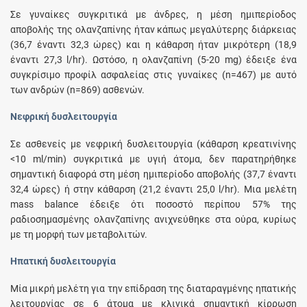
Σε γυναίκες συγκριτικά με άνδρες, η μέση ημιπερίοδος
αποβολής της ολανζαπίνης ήταν κάπως μεγαλύτερης διάρκειας
(36,7 έναντι 32,3 ώρες) και η κάθαρση ήταν μικρότερη (18,9
έναντι 27,3 l/hr). Ωστόσο, η ολανζαπίνη (5-20 mg) έδειξε ένα
συγκρίσιμο προφίλ ασφαλείας στις γυναίκες (n=467) με αυτό
των ανδρών (n=869) ασθενών.
Νεφρική δυσλειτουργία
Σε ασθενείς με νεφρική δυσλειτουργία (κάθαρση κρεατινίνης
<10 ml/min) συγκριτικά με υγιή άτομα, δεν παρατηρήθηκε
σημαντική διαφορά στη μέση ημιπερίοδο αποβολής (37,7 έναντι
32,4 ώρες) ή στην κάθαρση (21,2 έναντι 25,0 l/hr). Μια μελέτη
mass balance έδειξε ότι ποσοστό περίπου 57% της
ραδιοσημασμένης ολανζαπίνης ανιχνεύθηκε στα ούρα, κυρίως
με τη μορφή των μεταβολιτών.
Ηπατική δυσλειτουργία
Μία μικρή μελέτη για την επίδραση της διαταραγμένης ηπατικής
λειτουργίας σε 6 άτομα με κλινικά σημαντική κίρρωση