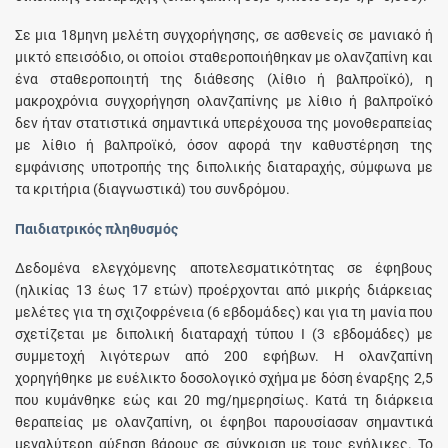
Σε μια 18μηνη μελέτη συγχορήγησης, σε ασθενείς σε μανιακό ή
μικτό επεισόδιο, οι οποίοι σταθεροποιήθηκαν με ολανζαπίνη και
ένα σταθεροποιητή της διάθεσης (λίθιο ή βαλπροϊκό), η
μακροχρόνια συγχορήγηση ολανζαπίνης με λίθιο ή βαλπροϊκό
δεν ήταν στατιστικά σημαντικά υπερέχουσα της μονοθεραπείας
με λίθιο ή βαλπροϊκό, όσον αφορά την καθυστέρηση της
εμφάνισης υποτροπής της διπολικής διαταραχής, σύμφωνα με
τα κριτήρια (διαγνωστικά) του συνδρόμου.
Παιδιατρικός πληθυσμός
Δεδομένα ελεγχόμενης αποτελεσματικότητας σε έφηβους
(ηλικίας 13 έως 17 ετών) προέρχονται από μικρής διάρκειας
μελέτες για τη σχιζοφρένεια (6 εβδομάδες) και για τη μανία που
σχετίζεται με διπολική διαταραχή τύπου Ι (3 εβδομάδες) με
συμμετοχή λιγότερων από 200 εφήβων. Η ολανζαπίνη
χορηγήθηκε με ευέλικτο δοσολογικό σχήμα με δόση έναρξης 2,5
που κυμάνθηκε εώς και 20 mg/ημερησίως. Κατά τη διάρκεια
θεραπείας με ολανζαπίνη, οι έφηβοι παρουσίασαν σημαντικά
μεγαλύτερη αύξηση βάρους σε σύγκριση με τους ενήλικες. Το