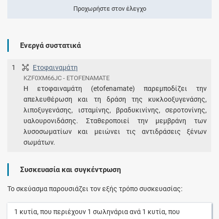
Προχωρήστε στον έλεγχο
Ενεργά συστατικά
1
Ετοφαιναμάτη
KZF0XM66JC - ETOFENAMATE
Η ετοφαιναμάτη (etofenamate) παρεμποδίζει την
απελευθέρωση και τη δράση της κυκλοοξυγενάσης,
λιποξυγενάσης, ισταμίνης, βραδυκινίνης, σεροτονίνης,
υαλουρονιδάσης. Σταθεροποιεί την μεμβράνη των
λυσοσωματίων και μειώνει τις αντιδράσεις ξένων
σωμάτων.
Συσκευασία και συγκέντρωση
Το σκεύασμα παρουσιάζει τον εξής τρόπο συσκευασίας:
1
κυτία
, που περιέχουν
1
σωληνάρια
ανά
1
κυτία
, που