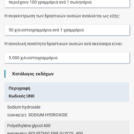
περιέχουν
100
γραμμάρια
ανά
1
σωληνάρια
Η συγκέντρωση των δραστικών ουσιών αναλύεται ως εξής:
50
χιλιοστογραμμάρια
ανά
1
γραμμάρια
Η συνολική ποσότητα δραστικών ουσιών ανά σκεύασμα είναι:
5.000
χιλιοστογραμμάρια
Κατάλογος εκδόχων
Περιγραφή
Κωδικός UNII
Sodium hydroxide
SODIUM HYDROXIDE
55X04QC32I
Polyethylene glycol 400
POLYETHYLENE GLYCOL 400
B697894SGQ