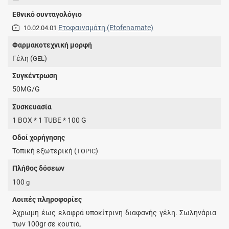
Εθνικό συνταγολόγιο
Ετοφαιναμάτη (Etofenamate)
10.02.04.01
Φαρμακοτεχνική μορφή
Γέλη (
)
GEL
Συγκέντρωση
50MG/G
Συσκευασία
1 BOX * 1 TUBE * 100 G
Οδοί χορήγησης
Τοπική εξωτερική (
)
TOPIC
Πλήθος δόσεων
100
g
Λοιπές πληροφορίες
Άχρωμη έως ελαφρά υποκίτρινη διαφανής γέλη. Σωληνάρια
των 100gr σε κουτιά.