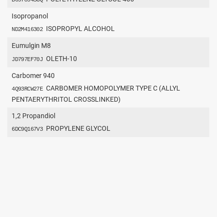
Isopropanol
ISOPROPYL ALCOHOL
ND2M416302
Eumulgin M8
OLETH-10
JD797EF70J
Carbomer 940
CARBOMER HOMOPOLYMER TYPE C (ALLYL
4Q93RCW27E
PENTAERYTHRITOL CROSSLINKED)
1,2 Propandiol
PROPYLENE GLYCOL
6DC9Q167V3