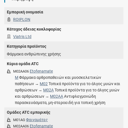
Εμπορική ονομασία
ROIPLON
Κάτοχος άδειας κυκλοφορίας
Viatris Ltd
Κατηγορία προϊόντος
Φάρμακα ανθρώπινης χρήσης
Κύρια ομάδα ATC
Etofenamate
M02AA06
M
Φάρμακα αρθροπαθειών και μυοσκελετικών
παθήσεων →
M02
Τοπικά προϊόντα για το άλγος μυών και
αρθρώσεων →
M02A
Τοπικά προϊόντα για το άλγος μυών
και αρθρώσεων →
M02AA
Αντιφλεγμονώδη
παρασκευάσματα, μη-στεροειδή για τοπική χρήση
Ομάδες ATC εμπορικής
Φαιναμάτες
M01AG
Etofenamate
M02AA06