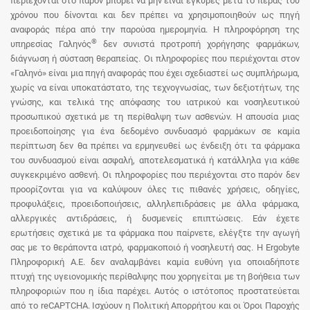
περιέχονται στο παρόν μπορεί να μην είναι έγκυρες μετά το πέρας του
χρόνου που δίνονται και δεν πρέπει να χρησιμοποιηθούν ως πηγή
αναφοράς πέρα από την παρούσα ημερομηνία. Η πληροφόρηση της
®
υπηρεσίας Γαληνός
δεν συνιστά προτροπή χορήγησης φαρμάκων,
διάγνωση ή σύσταση θεραπείας. Οι πληροφορίες που περιέχονται στον
«Γαληνό» είναι μια πηγή αναφοράς που έχει σχεδιαστεί ως συμπλήρωμα,
χωρίς να είναι υποκατάστατο, της τεχνογνωσίας, των δεξιοτήτων, της
γνώσης, και τελικά της απόφασης του ιατρικού και νοσηλευτικού
προσωπικού σχετικά με τη περίθαλψη των ασθενών. Η απουσία μιας
προειδοποίησης για ένα δεδομένο συνδυασμό φαρμάκων σε καμία
περίπτωση δεν θα πρέπει να ερμηνευθεί ως ένδειξη ότι τα φάρμακα
του συνδυασμού είναι ασφαλή, αποτελεσματικά ή κατάλληλα για κάθε
συγκεκριμένο ασθενή. Οι πληροφορίες που περιέχονται στο παρόν δεν
προορίζονται για να καλύψουν όλες τις πιθανές χρήσεις, οδηγίες,
προφυλάξεις, προειδοποιήσεις, αλληλεπιδράσεις με άλλα φάρμακα,
αλλεργικές αντιδράσεις, ή δυσμενείς επιπτώσεις. Εάν έχετε
ερωτήσεις σχετικά με τα φάρμακα που παίρνετε, ελέγξτε την αγωγή
σας με το θεράποντα ιατρό, φαρμακοποιό ή νοσηλευτή σας. Η Ergobyte
Πληροφορική Α.Ε. δεν αναλαμβάνει καμία ευθύνη για οποιαδήποτε
πτυχή της υγειονομικής περίθαλψης που χορηγείται με τη βοήθεια των
πληροφοριών που η ίδια παρέχει. Αυτός ο ιστότοπος προστατεύεται
από το reCAPTCHA. Ισχύουν η Πολιτική Απορρήτου και οι Όροι Παροχής