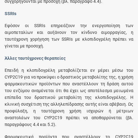
συγχορηγούνται με προσοχή (βλ. παράγραφο 4.4).
SSRIs
Εφόσον οι SSRIs επηρεάζουν την ενεργοποίηση των
αιμοπεταλίων και αυξάνουν τον κίνδυνο αιμορραγίας, η
ταυτόχρονη χορήγηση των SSRIs με κλοπιδογρέλη πρέπει να
γίνεται με προσοχή.
Άλλες ταυτόχρονες θεραπείες
Επειδή η κλοπιδογρέλη μεταβολίζεται εν μέρει μέσω του
CYP2C19 για να προκύψει ο δραστικός μεταβολίτης της, η χρήση
φαρμακευτικών προϊόντων που αναστέλλουν τη δράση αυτού
του ενζύμου αναμένεται ότι θα έχει ως αποτέλεσμα μειωμένα
επίπεδα του δραστικού μεταβολίτη της κλοπιδογρέλης. Η
κλινική συσχέτιση της αλληλεπίδρασης αυτής είναι αβέβαιη. Ως
προφύλαξη, η ταυτόχρονη χρήση ισχυρών ή μέτριων
αναστολέων του CYP2C19 πρέπει να αποθαρρύνεται (βλ.
παραγράφους 4.4 και 5.2).
Φαρμακευτικά προϊόντα που αναστέλλουν το CYP2C19