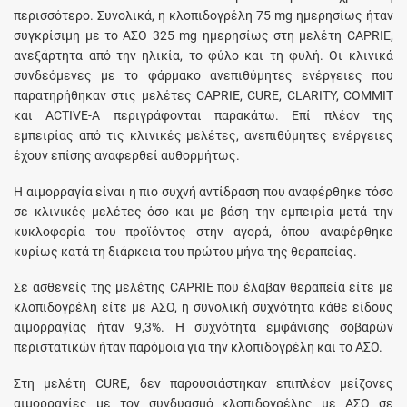
περισσότερο. Συνολικά, η κλοπιδογρέλη 75 mg ημερησίως ήταν
συγκρίσιμη με το ΑΣΟ 325 mg ημερησίως στη μελέτη CAPRIE,
ανεξάρτητα από την ηλικία, το φύλο και τη φυλή. Οι κλινικά
συνδεόμενες με το φάρμακο ανεπιθύμητες ενέργειες που
παρατηρήθηκαν στις μελέτες CAPRIE, CURE, CLARITY, COMMIT
και ACTIVE-A περιγράφονται παρακάτω. Επί πλέον της
εμπειρίας από τις κλινικές μελέτες, ανεπιθύμητες ενέργειες
έχουν επίσης αναφερθεί αυθορμήτως.
Η αιμορραγία είναι η πιο συχνή αντίδραση που αναφέρθηκε τόσο
σε κλινικές μελέτες όσο και με βάση την εμπειρία μετά την
κυκλοφορία του προϊόντος στην αγορά, όπου αναφέρθηκε
κυρίως κατά τη διάρκεια του πρώτου μήνα της θεραπείας.
Σε ασθενείς της μελέτης CAPRIE που έλαβαν θεραπεία είτε με
κλοπιδογρέλη είτε με ΑΣΟ, η συνολική συχνότητα κάθε είδους
αιμορραγίας ήταν 9,3%. Η συχνότητα εμφάνισης σοβαρών
περιστατικών ήταν παρόμοια για την κλοπιδογρέλη και το ΑΣΟ.
Στη μελέτη CURE, δεν παρουσιάστηκαν επιπλέον μείζονες
αιμορραγίες με τον συνδυασμό κλοπιδογρέλης με ΑΣΟ σε