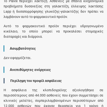
Το Plavix περιέχει λακτόζη. Ασθενείς με σπάνια κληρονομικά
προβλήματα δυσανεξίας στη γαλακτόζη, έλλειψης λακτάσης
Lapp ή δυσαπορρόφησης γλυκόζης-γαλακτόζης δεν πρέπει να
λαμβάνουν αυτό το φαρμακευτικό προϊόν.
Αυτό το φαρμακευτικό προϊόν περιέχει υδρογονωμένο
κικέλαιο, το οποίο μπορεί να προκαλέσει στομαχικές
διαταραχές και διάρροια.
Ασυμβατότητες
Δεν εφαρμόζεται.
Ανεπιθύμητες ενέργειες
Περίληψη του προφίλ ασφάλειας
Η ασφάλεια της κλοπιδογρέλης αξιολογήθηκε σε
περισσότερους από 44.000 ασθενείς που έχουν συμμετάσχει σε
κλινικές μελέτες, συμπεριλαμβανομένων περισσότερων από
12.000 ασθενών που έκαναν θεραπεία για 1 χρόνο ή