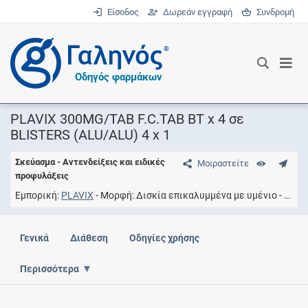
Είσοδος
Δωρεάν εγγραφή
Συνδρομή
®
Οδηγός φαρμάκων
PLAVIX 300MG/TAB F.C.TAB BT x 4 σε
BLISTERS (ALU/ALU) 4 x 1
Σκεύασμα - Αντενδείξεις και ειδικές
Μοιραστείτε
προφυλάξεις
Εμπορική
PLAVIX
Μορφή
Δισκία επικαλυμμένα με υμένιο
Συγκ
Γενικά
Διάθεση
Οδηγίες χρήσης
Περισσότερα