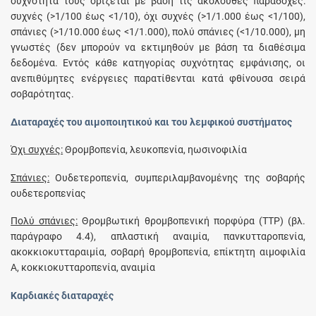
συχνότητά τους ορίζεται με βάση τις ακόλουθες παραδοχές:
συχνές (>1/100 έως <1/10), όχι συχνές (>1/1.000 έως <1/100),
σπάνιες (>1/10.000 έως <1/1.000), πολύ σπάνιες (<1/10.000), μη
γνωστές (δεν μπορούν να εκτιμηθούν με βάση τα διαθέσιμα
δεδομένα. Εντός κάθε κατηγορίας συχνότητας εμφάνισης, οι
ανεπιθύμητες ενέργειες παρατίθενται κατά φθίνουσα σειρά
σοβαρότητας.
Διαταραχές του αιμοποιητικού και του λεμφικού συστήματος
Όχι συχνές:
Θρομβοπενία, λευκοπενία, ηωσινοφιλία
Σπάνιες:
Ουδετεροπενία, συμπεριλαμβανομένης της σοβαρής
ουδετεροπενίας
Πολύ σπάνιες:
Θρομβωτική θρομβοπενική πορφύρα (TTP) (βλ.
παράγραφο 4.4), απλαστική αναιμία, πανκυτταροπενία,
ακοκκιοκυτταραιμία, σοβαρή θρομβοπενία, επίκτητη αιμοφιλία
Α, κοκκιοκυτταροπενία, αναιμία
Καρδιακές διαταραχές