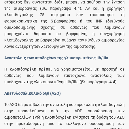
στόματος δεν συνιστάται διότι μπορεί να αυξήσει την ένταση
της αιμορραγίας (βλ. παράγραφο 4.4). Αν και η χορήγηση
κλοπιδογρέλης 75 mg/ημέρα δεν τροποποίησε τη
φαρμακοκινητική της S-βαρφαρίνης ή του INR (διεθνούς
ομαλοποιημένης σχέσης) σε ασθενείς που λαμβάνουν
μακροχρόνια θεραπεία με βαρφαρίνη, η συγχορήγηση
κλοπιδογρέλης με βαρφαρίνη αυξάνει τον κίνδυνο αιμορραγίας
λόγω ανεξάρτητων λειτουργιών της αιμόστασης.
Αναστολείς των υποδοχέων της γλυκοπρωτεΐνης IIb/IIIa
Η κλοπιδογρέλη πρέπει να χρησιμοποιείται με προσοχή σε
ασθενείς που λαμβάνουν ταυτόχρονα αναστολείς των
υποδοχέων της γλυκοπρωτεΐνης IIb/IIIa (βλ. παράγραφο 4.4).
Ακετυλοσαλικυλικό οξύ (ΑΣΟ)
Το ΑΣΟ δε μετέβαλε την αναστολή που προκαλεί η κλοπιδογρέλη
στην προκαλούμενη από την ADP συσσώρευση των
αιμοπεταλίων, ενώ η κλοπιδογρέλη ενίσχυσε τη δράση του ΑΣΟ
στην προκαλούμενη από το κολλαγόνο συσσώρευση των