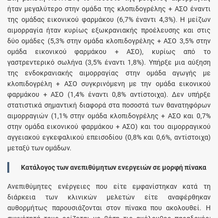
ήταν μεγαλύτερο στην ομάδα της κλοπιδογρέλης + ΑΣΟ έναντι
της ομάδας εικονικού φαρμάκου (6,7% έναντι 4,3%). Η μείζων
αιμορραγία ήταν κυρίως εξωκρανιακής προέλευσης και στις
δύο ομάδες (5,3% στην ομάδα κλοπιδογρέλης + ΑΣΟ 3,5% στην
ομάδα εικονικού φαρμάκου + ΑΣΟ), κυρίως από το
γαστρεντερικό σωλήνα (3,5% έναντι 1,8%). Υπήρξε μια αύξηση
της ενδοκρανιακής αιμορραγίας στην ομάδα αγωγής με
κλοπιδογρέλη + ΑΣΟ συγκρινόμενη με την ομάδα εικονικού
φαρμάκου + ΑΣΟ (1,4% έναντι 0,8% αντίστοιχα). Δεν υπήρξε
στατιστικά σημαντική διαφορά στα ποσοστά των θανατηφόρων
αιμορραγιών (1,1% στην ομάδα κλοπιδογρέλης + ΑΣΟ και 0,7%
στην ομάδα εικονικού φαρμάκου + ΑΣΟ) και του αιμορραγικού
αγγειακού εγκεφαλικού επεισοδίου (0,8% και 0,6%, αντίστοιχα)
μεταξύ των ομάδων.
Κατάλογος των ανεπιθύμητων ενεργειών σε μορφή πίνακα
Aνεπιθύμητες ενέργειες που είτε εμφανίστηκαν κατά τη
διάρκεια των κλινικών μελετών είτε αναφέρθηκαν
αυθορμήτως παρουσιάζονται στον πίνακα που ακολουθεί. Η