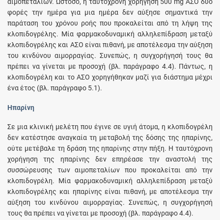
αιμοπεταλίων. Ωστόσο, η ταυτόχρονη χορήγηση 500 mg ΑΣΟ δύο
φορές την ημέρα για μια ημέρα δεν αύξησε σημαντικά την
παράταση του χρόνου ροής που προκαλείται από τη λήψη της
κλοπιδογρέλης. Μία φαρμακοδυναμική αλληλεπίδραση μεταξύ
κλοπιδογρέλης και ΑΣΟ είναι πιθανή, με αποτέλεσμα την αύξηση
του κινδύνου αιμορραγίας. Συνεπώς, η συγχορήγησή τους θα
πρέπει να γίνεται με προσοχή (βλ. παράγραφο 4.4). Πάντως, η
κλοπιδογρέλη και το ΑΣΟ χορηγήθηκαν μαζί για διάστημα μέχρι
ένα έτος (βλ. παράγραφο 5.1).
Ηπαρίνη
Σε μια κλινική μελέτη που έγινε σε υγιή άτομα, η κλοπιδογρέλη
δεν κατέστησε αναγκαία τη μεταβολή της δόσης της ηπαρίνης,
ούτε μετέβαλε τη δράση της ηπαρίνης στην πήξη. Η ταυτόχρονη
χορήγηση της ηπαρίνης δεν επηρέασε την αναστολή της
συσσώρευσης των αιμοπεταλίων που προκαλείται από την
κλοπιδογρέλη. Μία φαρμακοδυναμική αλληλεπίδραση μεταξύ
κλοπιδογρέλης και ηπαρίνης είναι πιθανή, με αποτέλεσμα την
αύξηση του κινδύνου αιμορραγίας. Συνεπώς, η συγχορήγησή
τους θα πρέπει να γίνεται με προσοχή (βλ. παράγραφο 4.4).