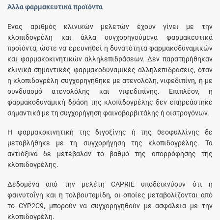
Άλλα φαρμακευτικά προϊόντα
Ένας αριθμός κλινικών μελετών έχουν γίνει με την
κλοπιδογρέλη και άλλα συγχορηγούμενα φαρμακευτικά
προϊόντα, ώστε να ερευνηθεί η δυνατότητα φαρμακοδυναμικών
και φαρμακοκινητικών αλληλεπιδράσεων. Δεν παρατηρήθηκαν
κλινικά σημαντικές φαρμακοδυναμικές αλληλεπιδράσεις, όταν
η κλοπιδογρέλη συγχορηγήθηκε με ατενολόλη, νιφεδιπίνη, ή με
συνδυασμό ατενολόλης και νιφεδιπίνης. Επιπλέον, η
φαρμακοδυναμική δράση της κλοπιδογρέλης δεν επηρεάστηκε
σημαντικά με τη συγχορήγηση φαινοβαρβιτάλης ή οιστρογόνων.
Η φαρμακοκινητική της διγοξίνης ή της θεοφυλλίνης δε
μεταβλήθηκε με τη συγχορήγηση της κλοπιδογρέλης. Τα
αντιόξινα δε μετέβαλαν το βαθμό της απορρόφησης της
κλοπιδογρέλης.
Δεδομένα από την μελέτη CAPRIE υποδεικνύουν ότι η
φαινυτοΐνη και η τολβουταμίδη, οι οποίες μεταβολίζονται από
το CYP2C9, μπορούν να συγχορηγηθούν με ασφάλεια με την
κλοπιδογρέλη.