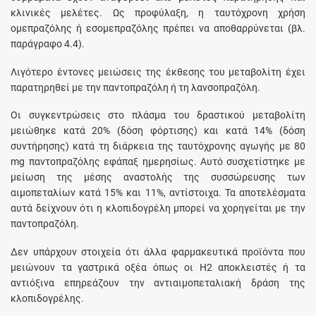
κλινικές μελέτες. Ως προφύλαξη, η ταυτόχρονη χρήση
ομεπραζόλης ή εσομεπραζόλης πρέπει να αποθαρρύνεται (βλ.
παράγραφο 4.4).
Λιγότερο έντονες μειώσεις της έκθεσης του μεταβολίτη έχει
παρατηρηθεί με την παντοπραζόλη ή τη λανσοπραζόλη.
Οι συγκεντρώσεις στο πλάσμα του δραστικού μεταβολίτη
μειώθηκε κατά 20% (δόση φόρτισης) και κατά 14% (δόση
συντήρησης) κατά τη διάρκεια της ταυτόχρονης αγωγής με 80
mg παντοπραζόλης εφάπαξ ημερησίως. Αυτό συσχετίστηκε με
μείωση της μέσης αναστολής της συσσώρευσης των
αιμοπεταλίων κατά 15% και 11%, αντίστοιχα. Τα αποτελέσματα
αυτά δείχνουν ότι η κλοπιδογρέλη μπορεί να χορηγείται με την
παντοπραζόλη.
Δεν υπάρχουν στοιχεία ότι άλλα φαρμακευτικά προϊόντα που
μειώνουν τα γαστρικά οξέα όπως οι Η2 αποκλειστές ή τα
αντιόξινα επηρεάζουν την αντιαιμοπεταλιακή δράση της
κλοπιδογρέλης.