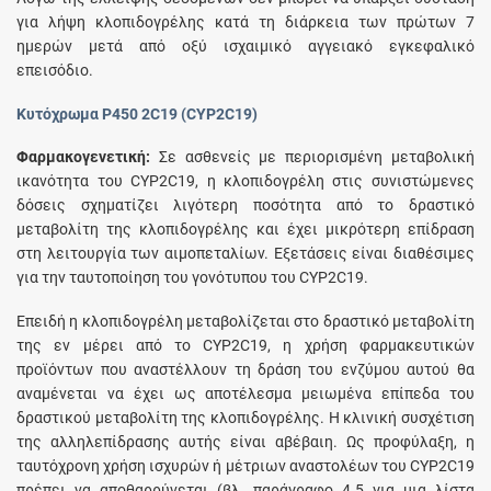
για λήψη κλοπιδογρέλης κατά τη διάρκεια των πρώτων 7
ημερών μετά από οξύ ισχαιμικό αγγειακό εγκεφαλικό
επεισόδιο.
Κυτόχρωμα Ρ450 2C19 (CYP2C19)
Φαρμακογενετική:
Σε ασθενείς με περιορισμένη μεταβολική
ικανότητα του CYP2C19, η κλοπιδογρέλη στις συνιστώμενες
δόσεις σχηματίζει λιγότερη ποσότητα από το δραστικό
μεταβολίτη της κλοπιδογρέλης και έχει μικρότερη επίδραση
στη λειτουργία των αιμοπεταλίων. Εξετάσεις είναι διαθέσιμες
για την ταυτοποίηση του γονότυπου του CYP2C19.
Επειδή η κλοπιδογρέλη μεταβολίζεται στο δραστικό μεταβολίτη
της εν μέρει από το CYP2C19, η χρήση φαρμακευτικών
προϊόντων που αναστέλλουν τη δράση του ενζύμου αυτού θα
αναμένεται να έχει ως αποτέλεσμα μειωμένα επίπεδα του
δραστικού μεταβολίτη της κλοπιδογρέλης. Η κλινική συσχέτιση
της αλληλεπίδρασης αυτής είναι αβέβαιη. Ως προφύλαξη, η
ταυτόχρονη χρήση ισχυρών ή μέτριων αναστολέων του CYP2C19
πρέπει να αποθαρρύνεται (βλ. παράγραφο 4.5 για μια λίστα