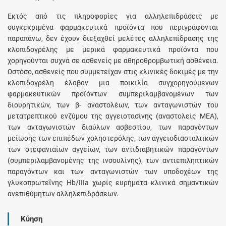
Εκτός από τις πληροφορίες για αλληλεπιδράσεις με
συγκεκριμένα φαρμακευτικά προϊόντα που περιγράφονται
παραπάνω, δεν έχουν διεξαχθεί μελέτες αλληλεπίδρασης της
κλοπιδογρέλης με μερικά φαρμακευτικά προϊόντα που
χορηγούνται συχνά σε ασθενείς με αθηροθρομβωτική ασθένεια.
Ωστόσο, ασθενείς που συμμετείχαν στις κλινικές δοκιμές με την
κλοπιδογρέλη έλαβαν μια ποικιλία συγχορηγούμενων
φαρμακευτικών προϊόντων συμπεριλαμβανομένων των
διουρητικών, των β- αναστολέων, των ανταγωνιστών του
μετατρεπτικού ενζύμου της αγγειοτασίνης (αναστολείς ΜΕΑ),
των ανταγωνιστών διαύλων ασβεστίου, των παραγόντων
μείωσης των επιπέδων χοληστερόλης, των αγγειοδιασταλτικών
των στεφανιαίων αγγείων, των αντιδιαβητικών παραγόντων
(συμπεριλαμβανομένης της ινσουλίνης), των αντιεπιληπτικών
παραγόντων και των ανταγωνιστών των υποδοχέων της
γλυκοπρωτεΐνης Hb/IIIa χωρίς ευρήματα κλινικά σημαντικών
ανεπιθύμητων αλληλεπιδράσεων.
Κύηση