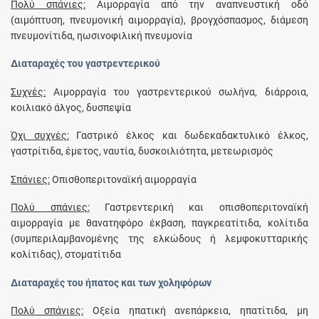
Πολύ σπάνιες:
Αιμορραγία από την αναπνευστική οδό
(αιμόπτυση, πνευμονική αιμορραγία), βρογχόσπασμος, διάμεση
πνευμονίτιδα, ηωσινοφιλική πνευμονία
Διαταραχές του γαστρεντερικού
Συχνές:
Αιμορραγία του γαστρεντερικού σωλήνα, διάρροια,
κοιλιακό άλγος, δυσπεψία
Όχι συχνές:
Γαστρικό έλκος και δωδεκαδακτυλικό έλκος,
γαστρίτιδα, έμετος, ναυτία, δυσκοιλιότητα, μετεωρισμός
Σπάνιες:
Οπισθοπεριτοναϊκή αιμορραγία
Πολύ σπάνιες:
Γαστρεντερική και οπισθοπεριτοναϊκή
αιμορραγία με θανατηφόρο έκβαση, παγκρεατίτιδα, κολίτιδα
(συμπεριλαμβανομένης της ελκώδους ή λεμφοκυτταρικής
κολίτιδας), στοματίτιδα
Διαταραχές του ήπατος και των χοληφόρων
Πολύ σπάνιες:
Οξεία ηπατική ανεπάρκεια, ηπατίτιδα, μη