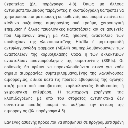
θεραπείας (βλ. παράγραφο 4.8). Όπως με άλλους
αντιαιμοπεταλιακούς παράγοντες, η κλοπιδογρέλη θα πρέπει να
χρησιμοποιείται με προσοχή σε ασθενείς που μπορεί να είναι σε
κίνδυνο αυξημένης αιμορραγίας από τραύμα, χειρουργική
επέμβαση ή άλλες παθολογικές καταστάσεις και σε ασθενείς
που λαμβάνουν αγωγή με ΑΣΟ, ηπαρίνη, αναστολείς των
υποδοχέων της γλυκοπρωτεΐνης Hb/IIIa ή μη-στεροειδή
αντιφλεγμονώδη φάρμακα (ΜΣΑΦ) συμπεριλαμβανομένων των
αναστολέων της καρβοξυλάσης Cox-2 ή των εκλεκτικών
αναστολέων επαναπρόσληψης της σεροτονίνης (SSRIs). Οι
ασθενείς θα πρέπει να παρακολουθούνται στενά για κάθε
σημείο αιμορραγίας συμπεριλαμβανομένης της λανθάνουσας
αιμορραγίας, ειδικά κατά τις πρώτες εβδομάδες της αγωγής
και/ή μετά από επεμβατικές καρδιολογικές διαδικασίες ή
χειρουργική επέμβαση. Η ταυτόχρονη χορήγηση της
κλοπιδογρέλης με από του στόματος αντιπηκτικά δεν
συνιστάται επειδή μπορεί να αυξήσει την ένταση της
αιμορραγίας (βλ. παράγραφο 4.5).
Εάν ένας ασθενής πρόκειται να υποβληθεί σε προγραμματισμένη