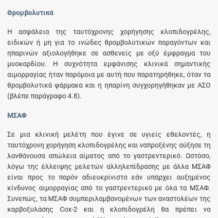
Θρομβολυτικά
Η ασφάλεια της ταυτόχρονης χορήγησης κλοπιδογρέλης,
ειδικών ή μη για το ινώδες θρομβολυτικών παραγόντων και
ηπαρινών αξιολογήθηκε σε ασθενείς με οξύ έμφραγμα του
μυοκαρδίου. Η συχνότητα εμφάνισης κλινικά σημαντικής
αιμορραγίας ήταν παρόμοια με αυτή που παρατηρήθηκε, όταν τα
θρομβολυτικά φάρμακα και η ηπαρίνη συγχορηγήθηκαν με ΑΣΟ
(βλέπε παράγραφο 4.8).
ΜΣΑΦ
Σε μια κλινική μελέτη που έγινε σε υγιείς εθελοντές, η
ταυτόχρονη χορήγηση κλοπιδογρέλης και ναπροξένης αύξησε τη
λανθάνουσα απώλεια αίματος από το γαστρεντερικό. Ωστόσο,
λόγω της έλλειψης μελετών αλληλεπίδρασης με άλλα ΜΣΑΦ
είναι προς το παρόν αδιευκρίνιστο εάν υπάρχει αυξημένος
κίνδυνος αιμορραγίας από το γαστρεντερικό με όλα τα ΜΣΑΦ.
Συνεπώς, τα ΜΣΑΦ συμπεριλαμβανομένων των αναστολέων της
καρβοξυλάσης Cox-2 και η κλοπιδογρέλη θα πρέπει να