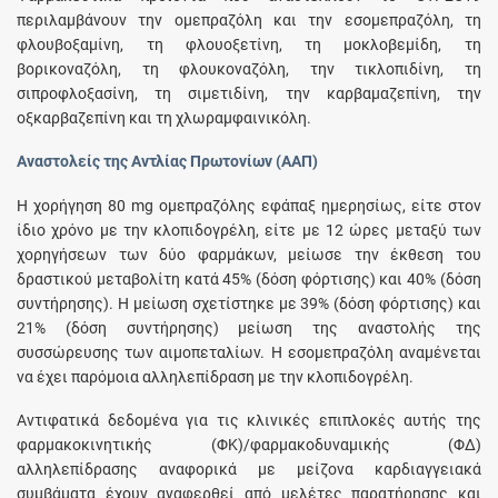
περιλαμβάνουν την ομεπραζόλη και την εσομεπραζόλη, τη
φλουβοξαμίνη, τη φλουοξετίνη, τη μοκλοβεμίδη, τη
βορικοναζόλη, τη φλουκοναζόλη, την τικλοπιδίνη, τη
σιπροφλοξασίνη, τη σιμετιδίνη, την καρβαμαζεπίνη, την
οξκαρβαζεπίνη και τη χλωραμφαινικόλη.
Αναστολείς της Αντλίας Πρωτονίων (ΑΑΠ)
Η χορήγηση 80 mg ομεπραζόλης εφάπαξ ημερησίως, είτε στον
ίδιο χρόνο με την κλοπιδογρέλη, είτε με 12 ώρες μεταξύ των
χορηγήσεων των δύο φαρμάκων, μείωσε την έκθεση του
δραστικού μεταβολίτη κατά 45% (δόση φόρτισης) και 40% (δόση
συντήρησης). Η μείωση σχετίστηκε με 39% (δόση φόρτισης) και
21% (δόση συντήρησης) μείωση της αναστολής της
συσσώρευσης των αιμοπεταλίων. Η εσομεπραζόλη αναμένεται
να έχει παρόμοια αλληλεπίδραση με την κλοπιδογρέλη.
Αντιφατικά δεδομένα για τις κλινικές επιπλοκές αυτής της
φαρμακοκινητικής (ΦΚ)/φαρμακοδυναμικής (ΦΔ)
αλληλεπίδρασης αναφορικά με μείζονα καρδιαγγειακά
συμβάματα έχουν αναφερθεί από μελέτες παρατήρησης και