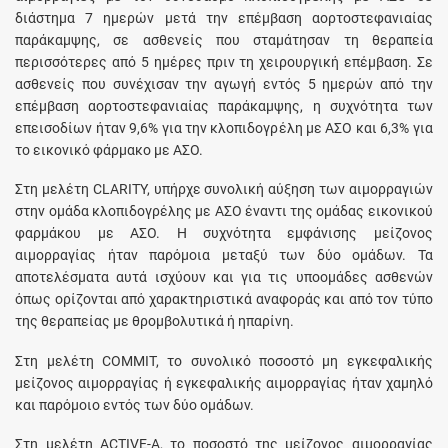
διάστημα 7 ημερών μετά την επέμβαση αορτοστεφανιαίας
παράκαμψης, σε ασθενείς που σταμάτησαν τη θεραπεία
περισσότερες από 5 ημέρες πριν τη χειρουργική επέμβαση. Σε
ασθενείς που συνέχισαν την αγωγή εντός 5 ημερών από την
επέμβαση αορτοστεφανιαίας παράκαμψης, η συχνότητα των
επεισοδίων ήταν 9,6% για την κλοπιδογρέλη με ΑΣΟ και 6,3% για
το εικονικό φάρμακο με ΑΣΟ.
Στη μελέτη CLARITY, υπήρχε συνολική αύξηση των αιμορραγιών
στην ομάδα κλοπιδογρέλης με ΑΣΟ έναντι της ομάδας εικονικού
φαρμάκου με ΑΣΟ. Η συχνότητα εμφάνισης μείζονος
αιμορραγίας ήταν παρόμοια μεταξύ των δύο ομάδων. Τα
αποτελέσματα αυτά ισχύουν και για τις υποομάδες ασθενών
όπως ορίζονται από χαρακτηριστικά αναφοράς και από τον τύπο
της θεραπείας με θρομβολυτικά ή ηπαρίνη.
Στη μελέτη COMMIT, το συνολικό ποσοστό μη εγκεφαλικής
μείζονος αιμορραγίας ή εγκεφαλικής αιμορραγίας ήταν χαμηλό
και παρόμοιο εντός των δύο ομάδων.
Στη μελέτη ACTIVE-Α, το ποσοστό της μείζονος αιμορραγίας