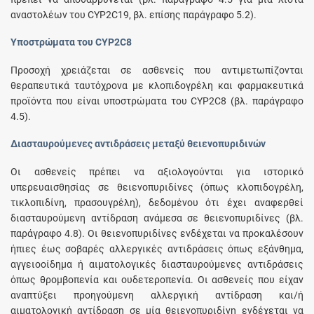
αναστολέων του CYP2C19, βλ. επίσης παράγραφο 5.2).
Υποστρώματα του CYP2C8
Προσοχή χρειάζεται σε ασθενείς που αντιμετωπίζονται
θεραπευτικά ταυτόχρονα με κλοπιδογρέλη και φαρμακευτικά
προϊόντα που είναι υποστρώματα του CYP2C8 (βλ. παράγραφο
4.5).
Διασταυρούμενες αντιδράσεις μεταξύ θειενοπυριδινών
Οι ασθενείς πρέπει να αξιολογούνται για ιστορικό
υπερευαισθησίας σε θειενοπυριδίνες (όπως κλοπιδογρέλη,
τικλοπιδίνη, πρασουγρέλη), δεδομένου ότι έχει αναφερθεί
διασταυρούμενη αντίδραση ανάμεσα σε θειενοπυριδίνες (βλ.
παράγραφο 4.8). Οι θειενοπυριδίνες ενδέχεται να προκαλέσουν
ήπιες έως σοβαρές αλλεργικές αντιδράσεις όπως εξάνθημα,
αγγειοοίδημα ή αιματολογικές διασταυρούμενες αντιδράσεις
όπως θρομβοπενία και ουδετεροπενία. Οι ασθενείς που είχαν
αναπτύξει προηγούμενη αλλεργική αντίδραση και/ή
αιματολογική αντίδραση σε μία θειενοπυριδίνη ενδέχεται να