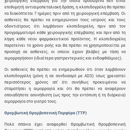
χειρουργική επέμβαση για την οποία προσωρινά δεν είναι
επιθυμητή αντιαιμοπεταλιακή δράση, η κλοπιδογρέλη θα πρέπει
να διακόπτεται 7 ημέρες πριν από τη χειρουργική επέμβαση. Οι
ασθενείς θα πρέπει να ενημερώνουν τους ιατρούς και τους
οδοντιάτρους ότι λαμβάνουν κλοπιδογρέλη, πριν από τον
προγραμματισμό κάθε χειρουργικής επέμβασης και πριν από τη
λήψη κάθε νέου φαρμακευτικού προϊόντος. Η κλοπιδογρέλη
παρατείνει το χρόνο ροής και θα πρέπει να χρησιμοποιείται με
προσοχή σε ασθενείς, οι οποίοι έχουν βλάβες με τάση να
αιμορραγήσουν (ιδιαίτερα γαστρεντερικές και ενδοφθάλμιες).
Oι ασθενείς θα πρέπει να ενημερωθούν ότι όταν λαμβάνουν
κλοπιδογρέλη (μόνη ή σε συνδυασμό με ΑΣΟ) ίσως χρειαστεί
περισσότερος χρόνος απ' ότι συνήθως προκειμένου να
σταματήσει η αιμορραγία και ότι θα πρέπει να αναφέρουν
οποιαδήποτε ασυνήθιστη (ως προς την εντόπιση ή τη διάρκεια)
αιμορραγία στο γιατρό τους.
Θρομβωτική Θρομβοπενική Πορφύρα (TTP)
Πολύ σπάνια έχει αναφερθεί Θρομβωτική Θρομβοπενική