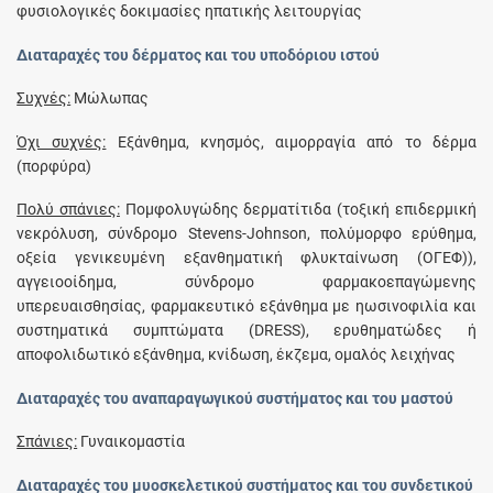
φυσιολογικές δοκιμασίες ηπατικής λειτουργίας
Διαταραχές του δέρματος και του υποδόριου ιστού
Συχνές:
Μώλωπας
Όχι συχνές:
Εξάνθημα, κνησμός, αιμορραγία από το δέρμα
(πορφύρα)
Πολύ σπάνιες:
Πομφολυγώδης δερματίτιδα (τοξική επιδερμική
νεκρόλυση, σύνδρομο Stevens-Johnson, πολύμορφο ερύθημα,
οξεία γενικευμένη εξανθηματική φλυκταίνωση (ΟΓΕΦ)),
αγγειοοίδημα, σύνδρομο φαρμακοεπαγώμενης
υπερευαισθησίας, φαρμακευτικό εξάνθημα με ηωσινοφιλία και
συστηματικά συμπτώματα (DRESS), ερυθηματώδες ή
αποφολιδωτικό εξάνθημα, κνίδωση, έκζεμα, ομαλός λειχήνας
Διαταραχές του αναπαραγωγικού συστήματος και του μαστού
Σπάνιες:
Γυναικομαστία
Διαταραχές του μυοσκελετικού συστήματος και του συνδετικού