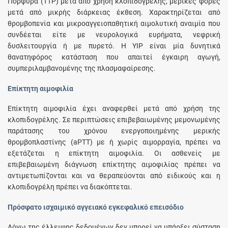
Πορφύρα (TTP) μετά από χρήση κλοπιδογρέλης, μερικές φορές
μετά από μικρής διάρκειας έκθεση. Χαρακτηρίζεται από
θρομβοπενία και μικροαγγειοπαθητική αιμολυτική αναιμία που
συνδέεται είτε με νευρολογικά ευρήματα, νεφρική
δυσλειτουργία ή με πυρετό. Η YIP είναι μία δυνητικά
θανατηφόρος κατάσταση που απαιτεί έγκαιρη αγωγή,
συμπεριλαμβανομένης της πλασμαφαίρεσης.
Επίκτητη αιμοφιλία
Επίκτητη αιμοφιλία έχει αναφερθεί μετά από χρήση της
κλοπιδογρέλης. Σε περιπτώσεις επιβεβαιωμένης μεμονωμένης
παράτασης του χρόνου ενεργοποιημένης μερικής
θρομβοπλαστίνης (aPTT) με ή χωρίς αιμορραγία, πρέπει να
εξετάζεται η επίκτητη αιμοφιλία. Οι ασθενείς με
επιβεβαιωμένη διάγνωση επίκτητης αιμοφιλίας πρέπει να
αντιμετωπίζονται και να θεραπεύονται από ειδικούς και η
κλοπιδογρέλη πρέπει να διακόπτεται.
Πρόσφατο ισχαιμικό αγγειακό εγκεφαλικό επεισόδιο
Λόγω της έλλειψης δεδομένων δεν μπορεί να υπάρξει σύσταση