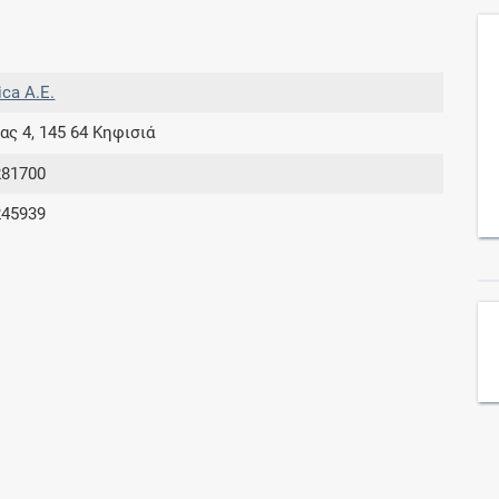
Συνδρομές
ica A.Ε.
Μάθετε περισσότερα για τα οφέλη και τις
ας 4, 145 64 Κηφισιά
επιπλέον παροχές των συνδρομητικών
προγραμμάτων
281700
245939
Ενδείξεις και αγωγές
Βρείτε θεραπευτικές ενδείξεις και αγωγές για
νόσους, συμπτώματα και ιατρικές πράξεις
Γνωρίζατε ότι...