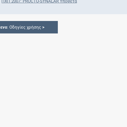
ΠΧΠ 2007: PROCTO-SYNALAR Υπόθετα
ενο
: Οδηγίες χρήσης
>