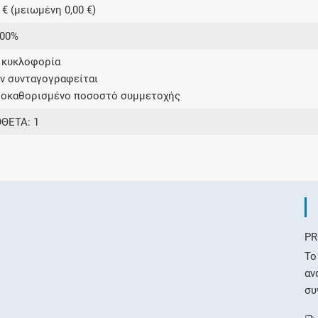
 € (μειωμένη 0,00 €)
,00%
ε κυκλοφορία
εν συνταγογραφείται
ροκαθορισμένο ποσοστό συμμετοχής
ΘΕΤΑ: 1
PR
Το
αν
συ