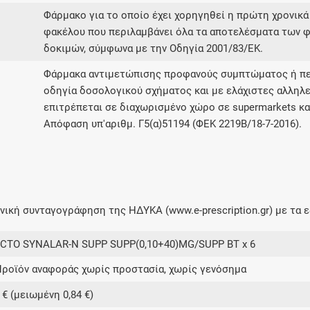
Φάρμακο για το οποίο έχει χορηγηθεί η πρώτη χρονικά
φακέλου που περιλαμβάνει όλα τα αποτελέσματα των φ
δοκιμών, σύμφωνα με την Οδηγία 2001/83/ΕΚ.
Φάρμακα αντιμετώπισης προφανούς συμπτώματος ή πε
οδηγία δοσολογικού σχήματος και με ελάχιστες αλληλε
επιτρέπεται σε διαχωρισμένο χώρο σε supermarkets κ
Απόφαση υπ'αριθμ. Γ5(α)51194 (ΦΕΚ 2219Β/18-7-2016).
ική συνταγογράφηση της ΗΔΥΚΑ (www.e-prescription.gr) με τα ε
CTO SYNALAR-N SUPP SUPP(0,10+40)MG/SUPP ΒT x 6
Προϊόν αναφοράς χωρίς προστασία, χωρίς γενόσημα
 € (μειωμένη 0,84 €)