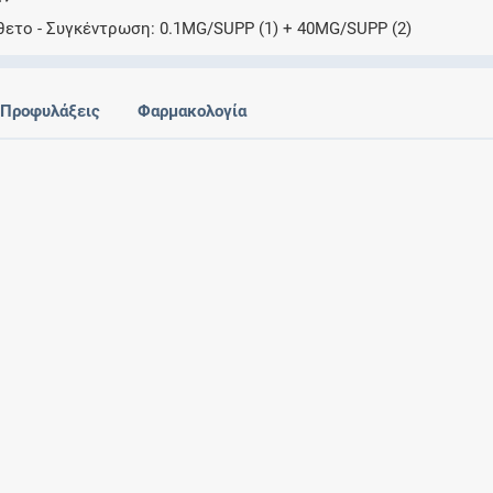
Ελέγξτε την αγωγή σας για αντενδείξεις και
θετο
Συγκέντρωση
0.1MG/SUPP (1) + 40MG/SUPP (2)
αλληλεπιδράσεις μεταξύ των φαρμάκων
Προφυλάξεις
Φαρμακολογία
Οι συνταγές μου
Αποθηκεύστε τις συνταγές σας και
μοιραστείτε τις εύκολα και με ασφάλεια
Μητρότητα και φάρμακα
Ενημερωθείτε για την ασφάλεια χορήγησης
ενός φαρμάκου κατά τη διάρκεια της
εγκυμοσύνης ή του θηλασμού