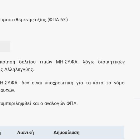
Μοιραζόμαστε μαζί σας γεγονότα της
πορείας του Galinos.gr από το 2011 μέχρι
σήμερα
προστιθέμενης αξίας (ΦΠΑ 6%) .
ποίηση δελτίου τιμών ΜΗ.ΣΥ.ΦΑ. λόγω διοικητικών
ής Αλληλεγγύης.
Η.ΣΥ.ΦΑ. δεν είναι υποχρεωτική για τα κατά το νόμο
 αυτών.
 συμπεριληφθεί και ο αναλογών ΦΠΑ.
ή
Λιανική
Δημοσίευση