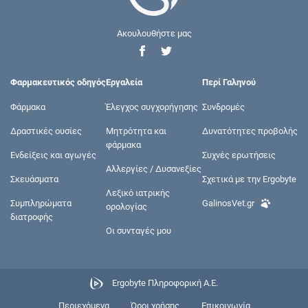
Ακουλουθήστε μας
Φαρμακευτικός οδηγός
Εργαλεία
Περί Γαληνού
Φάρμακα
Έλεγχος συγχορήγησης
Συνδρομές
Δραστικές ουσίες
Μητρότητα και
Δυνατότητες προβολής
φάρμακα
Ενδείξεις και αγωγές
Συχνές ερωτήσεις
Αλλεργίες / Δυσανεξίες
Σκευάσματα
Σχετικά με την Ergobyte
Λεξικό ιατρικής
Συμπληρώματα
GalinosVet.gr
ορολογίας
διατροφής
Οι συνταγές μου
Ergobyte Πληροφορική Α.Ε.
Περιεχόμενα
Όροι χρήσης
Επικοινωνία