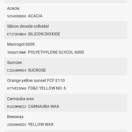
Acacia
ACACIA
5C5403N26O
Silicon dioxide colloidal
SILICON DIOXIDE
ETJ7Z6XBU4
Macrogol 6000
POLYETHYLENE GLYCOL 6000
30IQX730WE
Sucrose
SUCROSE
C151H8M554
Orange yellow sunset FCF E110
FD&C YELLOW NO. 6
H77VEI93A8
Carnauba wax
CARNAUBA WAX
R12CBM0EIZ
Beeswax
YELLOW WAX
2ZA36H0S2V