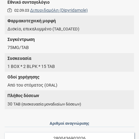
Εθνικό συνταγολόγιο
Διπυριδαμόλη (Dipyridamole)
02.09.03
Φαρμακοτεχνική μορφή
Δισκίο, επικαλυμμένο (
)
TAB_COATED
Συγκέντρωση
75MG/TAB
Συσκευασία
1 BOX * 2 BLPK * 15 TAB
Οδοί χορήγησης
Από του στόματος (
)
ORAL
Πλήθος δόσεων
30
TAB
(συσκευασία μοναδιαίων δόσεων)
Αριθμοί αναγνώρισης
2800436902026