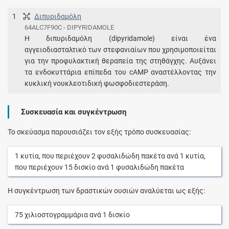
1
Διπυριδαμόλη
64ALC7F90C - DIPYRIDAMOLE
Η διπυριδαμόλη (dipyridamole) είναι ένα
αγγειοδιασταλτικό των στεφανιαίων που χρησιμοποιείται
για την προφυλακτική θεραπεία της στηθάγχης. Αυξάνει
τα ενδοκυττάρια επίπεδα του cAMP αναστέλλοντας την
κυκλική νουκλεοτιδική φωσφοδιεστεράση.
Συσκευασία και συγκέντρωση
Το σκεύασμα παρουσιάζει τον εξής τρόπο συσκευασίας:
1
κυτία
, που περιέχουν
2
φυσαλιδώδη πακέτα
ανά
1
κυτία
,
που περιέχουν
15
δισκίο
ανά
1
φυσαλιδώδη πακέτα
Η συγκέντρωση των δραστικών ουσιών αναλύεται ως εξής:
75
χιλιοστογραμμάρια
ανά
1
δισκίο