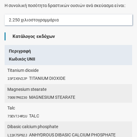
Η συνολική ποσότητα δραστικών ουσιών ανά σκεύασμα είναι:
2.250
χιλιοστογραμμάρια
Κατάλογος εκδόχων
Περιγραφή
Κωδικός UNII
Titanium dioxide
TITANIUM DIOXIDE
15FIX9V2JP
Magnesium stearate
MAGNESIUM STEARATE
70097M6I30
Talc
TALC
7SEV7J4R1U
Dibasic calcium phosphate
ANHYDROUS DIBASIC CALCIUM PHOSPHATE
L11K75P92J