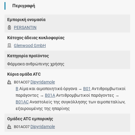
Περιγραφή
Εμπορική ονομασία
PERSANTIN
Κάτοχος άδειας κυκλοφορίας
Glenwood GmbH
Κατηγορία προϊόντος
Φάρμακα ανθρώπινης χρήσης
Κύρια ομάδα ATC
Dipyridamole
B01AC07
B
Αίμα και αιμοποιητικά όργανα →
B01
Αντιθρομβωτικοί
παράγοντες →
B01A
Αντιθρομβωτικοί παράγοντες →
B01AC
Αναστολείς της συγκόλλησης των αιμοπεταλίων,
εξαιρουμένης της ηπαρίνης
Ομάδες ATC εμπορικής
Dipyridamole
B01AC07