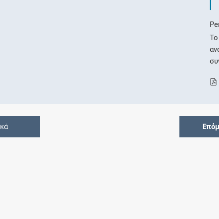
Pe
Το
αν
συ
ικά
Επόμ