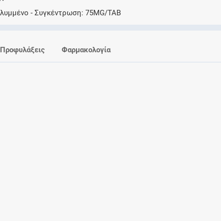
Ελέγξτε την αγωγή σας για αντενδείξεις και
αλυμμένο
Συγκέντρωση
75MG/TAB
αλληλεπιδράσεις μεταξύ των φαρμάκων
Προφυλάξεις
Φαρμακολογία
Οι συνταγές μου
Αποθηκεύστε τις συνταγές σας και
μοιραστείτε τις εύκολα και με ασφάλεια
Μητρότητα και φάρμακα
Ενημερωθείτε για την ασφάλεια χορήγησης
ενός φαρμάκου κατά τη διάρκεια της
εγκυμοσύνης ή του θηλασμού