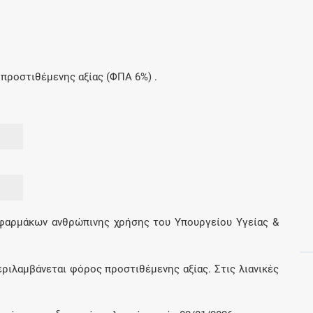
Μοιραζόμαστε μαζί σας γεγονότα της
πορείας του Galinos.gr από το 2011 μέχρι
σήμερα
προστιθέμενης αξίας (ΦΠΑ 6%) .
 φαρμάκων ανθρώπινης χρήσης του Υπουργείου Υγείας &
εριλαμβάνεται φόρος προστιθέμενης αξίας. Στις λιανικές