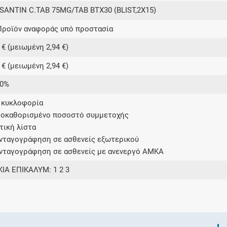
SANTIN C.TAB 75MG/TAB BTX30 (BLIST,2X15)
Προϊόν αναφοράς υπό προστασία
 € (μειωμένη 2,94 €)
 € (μειωμένη 2,94 €)
00%
ε κυκλοφορία
ροκαθορισμένο ποσοστό συμμετοχής
ετική λίστα
υνταγογράφηση σε ασθενείς εξωτερικού
υνταγογράφηση σε ασθενείς με ανενεργό ΑΜΚΑ
ΚΙΑ ΕΠΙΚΑΛΥΜ: 1 2 3