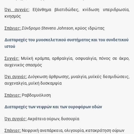
Όχι συχνές:
Εξάνθημα βλατιδώδες, κνίδωση υπεριδρωσία,
κνησμός
Σπάνιες:
Σύνδρομο Stevens Johnson
, κρύος ιδρώτας
Διαταραχές του μυοσκελετικού συστήματος και του συνδετικού
ιστού
Συχνές:
Μυϊκή κράμπα, αρθραλγία, οσφυαλγία, πόνος σε άκρο,
αυχενικός σπασμός
Όχι συχνές:
Διόγκωση άρθρωσης, μυαλγία, μυϊκές δεσμιδώσεις,
αυχεναλγία, μυϊκή δυσκαμψία
Σπάνιες:
Ραβδομυόλυση
Διαταραχές των νεφρών και των ουροφόρων οδών
Όχι συχνές:
Ακράτεια ούρων, δυσουρία
Σπάνιες:
Νεφρική ανεπάρκεια, ολιγουρία,
κατακράτηση ούρων