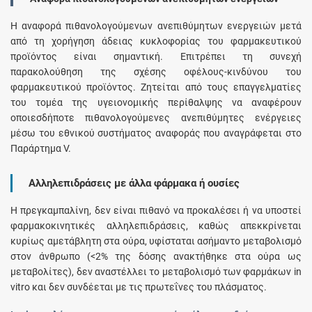
Η αναφορά πιθανολογούμενων ανεπιθύμητων ενεργειών μετά
από τη χορήγηση άδειας κυκλοφορίας του φαρμακευτικού
προϊόντος είναι σημαντική. Επιτρέπει τη συνεχή
παρακολούθηση της σχέσης οφέλους-κινδύνου του
φαρμακευτικού προϊόντος. Ζητείται από τους επαγγελματίες
του τομέα της υγειονομικής περίθαλψης να αναφέρουν
οποιεσδήποτε πιθανολογούμενες ανεπιθύμητες ενέργειες
μέσω του εθνικού συστήματος αναφοράς που αναγράφεται στο
Παράρτημα V.
Αλληλεπιδράσεις με άλλα φάρμακα ή ουσίες
Η πρεγκαμπαλίνη, δεν είναι πιθανό να προκαλέσει ή να υποστεί
φαρμακοκινητικές αλληλεπιδράσεις, καθώς απεκκρίνεται
κυρίως αμετάβλητη στα ούρα, υφίσταται ασήμαντο μεταβολισμό
στον άνθρωπο (<2% της δόσης ανακτήθηκε στα ούρα ως
μεταβολίτες), δεν αναστέλλει το μεταβολισμό των φαρμάκων in
vitro και δεν συνδέεται με τις πρωτεΐνες του πλάσματος.