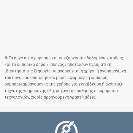
© Το έργο καταχώρησης και επεξεργασίας δεδομένων, καθώς
και το εμπορικό σήμα «Γαληνός» αποτελούν πνευματική
ιδιοκτησία της Ergobyte. Απαγορεύεται η χρήση ή αναπαραγωγή
του έργου σε οποιοδήποτε μέσο, εφαρμογή ή συσκευή,
συμπεριλαμβανομένης της χρήσης για εκπαίδευση ή ανάπτυξη
τεχνητής νοημοσύνης (AI), μηχανικής μάθησης ή παρόμοιων
τεχνολογιών, χωρίς προηγούμενη γραπτή άδεια.