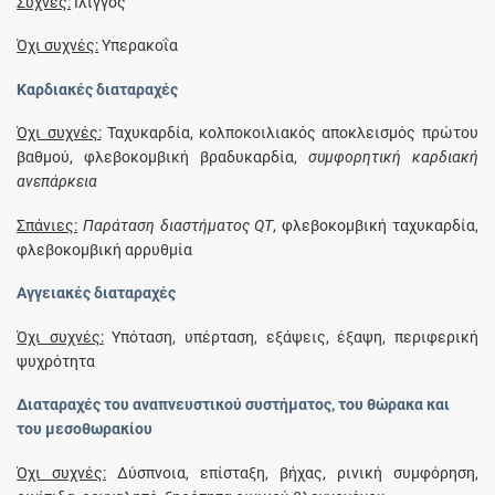
Συχνές:
Ίλιγγος
Όχι συχνές:
Υπερακοΐα
Καρδιακές διαταραχές
Όχι συχνές:
Ταχυκαρδία, κολποκοιλιακός αποκλεισμός πρώτου
βαθμού, φλεβοκομβική βραδυκαρδία,
συμφορητική καρδιακή
ανεπάρκεια
Σπάνιες:
Παράταση διαστήματος QT
, φλεβοκομβική ταχυκαρδία,
φλεβοκομβική αρρυθμία
Αγγειακές διαταραχές
Όχι συχνές:
Υπόταση, υπέρταση, εξάψεις, έξαψη, περιφερική
ψυχρότητα
Διαταραχές του αναπνευστικού συστήματος, του θώρακα και
του μεσοθωρακίου
Όχι συχνές:
Δύσπνοια, επίσταξη, βήχας, ρινική συμφόρηση,