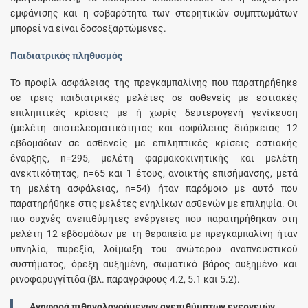
εμφάνισης και η σοβαρότητα των στερητικών συμπτωμάτων
μπορεί να είναι δοσοεξαρτώμενες.
Παιδιατρικός πληθυσμός
Το προφίλ ασφάλειας της πρεγκαμπαλίνης που παρατηρήθηκε
σε τρεις παιδιατρικές μελέτες σε ασθενείς με εστιακές
επιληπτικές κρίσεις με ή χωρίς δευτερογενή γενίκευση
(μελέτη αποτελεσματικότητας και ασφάλειας διάρκειας 12
εβδομάδων σε ασθενείς με επιληπτικές κρίσεις εστιακής
έναρξης, n=295, μελέτη φαρμακοκινητικής και μελέτη
ανεκτικότητας, n=65 και 1 έτους, ανοικτής επισήμανσης, μετά
τη μελέτη ασφάλειας, n=54) ήταν παρόμοιο με αυτό που
παρατηρήθηκε στις μελέτες ενηλίκων ασθενών με επιληψία. Οι
πιο συχνές ανεπιθύμητες ενέργειες που παρατηρήθηκαν στη
μελέτη 12 εβδομάδων με τη θεραπεία με πρεγκαμπαλίνη ήταν
υπνηλία, πυρεξία, λοίμωξη του ανώτερου αναπνευστικού
συστήματος, όρεξη αυξημένη, σωματικό βάρος αυξημένο και
ρινοφαρυγγίτιδα (βλ. παραγράφους 4.2, 5.1 και 5.2).
Αναφορά πιθανολογούμενων ανεπιθύμητων ενεργειών