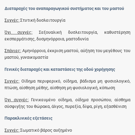
Διαταραχές του αναπαραγωγικού συστήματος και του μαστού
Συχνές:
Στυτική δυσλειτουργία
Όχι συχνές:
Σεξουαλική δυσλειτουργία, καθυστέρηση
εκσπερμάτισης, δυσμηνόρροια, μαστοδυνία
Σπάνιες:
Αμηνόρροια, έκκριση μαστού, αύξηση του μεγέθους του
μαστού,
γυναικομαστία
Γενικές διαταραχές και καταστάσεις της οδού χορήγησης
Συχνές:
Οίδημα περιφερικό, οίδημα, βάδισμα μη φυσιολογικό,
πτώση, αίσθηση μέθης, αίσθηση μη φυσιολογική, κόπωση
Όχι συχνές:
Γενικευμένο οίδημα,
οίδημα προσώπου
, αίσθημα
σύσφιγξης του θώρακα, άλγος, πυρεξία, δίψα, ρίγη, εξασθένιση
Παρακλινικές εξετάσεις
Συχνές:
Σωματικό βάρος αυξημένο