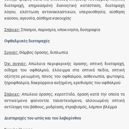
διαταραχή,
επηρεασμένη διανοητική κατάσταση
, διαταραχή
λόγου, ελάττωση αντανακλαστικών, υπεραισθησία, αίσθηση
καύσου, αγευσία,
αίσθημα κακουχίας
Σπάνιες:
Σπασμοί, παροσμία, υποκινησία, δυσγραφία
Οφθαλμικές διαταραχές
Συχνές:
Θάμβος όρασης, διπλωπία
Όχι συχνές:
Απώλεια περιφερικής όρασης, οπτική διαταραχή,
οίδημα του οφθαλμού, έλλειμμα στα οπτικά πεδία, οπτική
οξύτητα μειωμένη, πόνος του οφθαλμού, ασθενωπία, φωτοψία,
ξηροφθαλμία, δακρύρροια αυξημένη, ερεθισμός του οφθαλμού
Σπάνιες:
Απώλεια όρασης
,
κερατίτιδα
, όραση κατά την οποία τα
αντικείμενα φαίνονται ταλαντευόμενα, αλλοιωμένη οπτική
αντίληψη του βάθους, μυδρίαση, στραβισμός, λάμπον βλέμμα
Διαταραχές του ωτός και του λαβυρίνθου