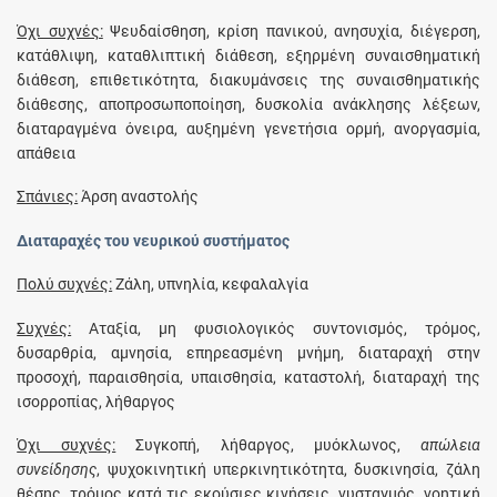
Όχι συχνές:
Ψευδαίσθηση, κρίση πανικού, ανησυχία, διέγερση,
κατάθλιψη, καταθλιπτική διάθεση, εξηρμένη συναισθηματική
διάθεση, επιθετικότητα, διακυμάνσεις της συναισθηματικής
διάθεσης, αποπροσωποποίηση, δυσκολία ανάκλησης λέξεων,
διαταραγμένα όνειρα, αυξημένη γενετήσια ορμή, ανοργασμία,
απάθεια
Σπάνιες:
Άρση αναστολής
Διαταραχές του νευρικού συστήματος
Πολύ συχνές:
Ζάλη, υπνηλία, κεφαλαλγία
Συχνές:
Αταξία, μη φυσιολογικός συντονισμός, τρόμος,
δυσαρθρία, αμνησία, επηρεασμένη μνήμη, διαταραχή στην
προσοχή, παραισθησία, υπαισθησία, καταστολή, διαταραχή της
ισορροπίας, λήθαργος
Όχι συχνές:
Συγκοπή, λήθαργος, μυόκλωνος,
απώλεια
συνείδησης
, ψυχοκινητική υπερκινητικότητα, δυσκινησία, ζάλη
θέσης, τρόμος κατά τις εκούσιες κινήσεις, νυσταγμός, νοητική