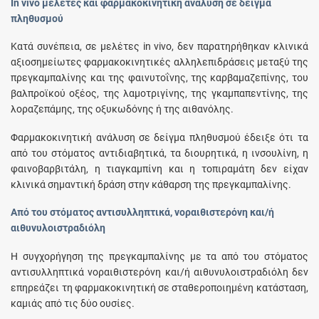
In vivo μελέτες και φαρμακοκινητική ανάλυση σε δείγμα
πληθυσμού
Κατά συνέπεια, σε μελέτες in vivo, δεν παρατηρήθηκαν κλινικά
αξιοσημείωτες φαρμακοκινητικές αλληλεπιδράσεις μεταξύ της
πρεγκαμπαλίνης και της φαινυτοΐνης, της καρβαμαζεπίνης, του
βαλπροϊκού οξέος, της λαμοτριγίνης, της γκαμπαπεντίνης, της
λοραζεπάμης, της οξυκωδόνης ή της αιθανόλης.
Φαρμακοκινητική ανάλυση σε δείγμα πληθυσμού έδειξε ότι τα
από του στόματος αντιδιαβητικά, τα διουρητικά, η ινσουλίνη, η
φαινοβαρβιτάλη, η τιαγκαμπίνη και η τοπιραμάτη δεν είχαν
κλινικά σημαντική δράση στην κάθαρση της πρεγκαμπαλίνης.
Από του στόματος αντισυλληπτικά, νοραιθιστερόνη και/ή
αιθυνυλοιστραδιόλη
Η συγχορήγηση της πρεγκαμπαλίνης με τα από του στόματος
αντισυλληπτικά νοραιθιστερόνη και/ή αιθυνυλοιστραδιόλη δεν
επηρεάζει τη φαρμακοκινητική σε σταθεροποιημένη κατάσταση,
καμιάς από τις δύο ουσίες.