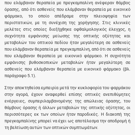
που ελάμβαναν θεραπεία με πρεγκαμπαλίνη ανέφεραν θάμβος
όρασης, από ότι ασθενείς που ελάμβαναν θεραπεία με εικονικό
φάρμακο, το οποίο απέδραμε στην πλειοψηφία των
περιστατικών, με τη συνέχιση της χορήγησης. Στις κλινικές
μελέτες στις οποίες διεξήχθηκε οφθαλμολογικός έλεγχος, η
συχνότητα εμφάνισης μείωσης της οπτικής οξύτητας και
μεταβολών του οπτικού πεδίου ήταν μεγαλύτερη σε ασθενείς
που ελάμβαναν θεραπεία με πρεγκαμπαλίνη, από ότι σε ασθενείς
που ελάμβαναν θεραπεία με εικονικό φάρμακο. Η συχνότητα
εμφάνισης βυθοσκοπικών μεταβολών ήταν μεγαλύτερη σε
ασθενείς που ελάμβαναν θεραπεία με εικονικό φάρμακο (βλ.
παράγραφο 5.1).
Στην αποκτηθείσα εμπειρία μετά την κυκλοφορία του φαρμάκου
στην αγορά, έχουν αναφερθεί επίσης οπτικές ανεπιθύμητες
ενέργειες, συμπεριλαμβανομένης της απώλειας όρασης, του
θάμβους όρασης ή άλλων μεταβολών της οπτικής οξύτητας, οι
περισσότερες εκ των οποίων ήταν παροδικές. Η διακοπή της
πρεγκαμπαλίνης μπορεί να έχει ως αποτέλεσμα την αποδρομή ή
τη βελτίωση αυτών των οπτικών συμπτωμάτων.