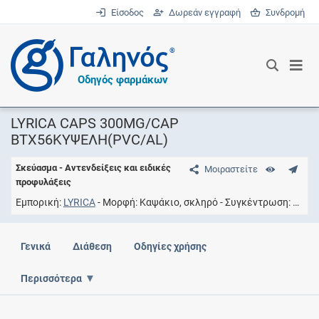
Είσοδος
Δωρεάν εγγραφή
Συνδρομή
®
Οδηγός φαρμάκων
LYRICA CAPS 300MG/CAP
BTX56ΚΥΨΕΛΗ(PVC/AL)
Σκεύασμα - Αντενδείξεις και ειδικές
Μοιραστείτε
προφυλάξεις
Εμπορική
LYRICA
Μορφή
Καψάκιο, σκληρό
Συγκέντρωση
300M
Γενικά
Διάθεση
Οδηγίες χρήσης
Περισσότερα