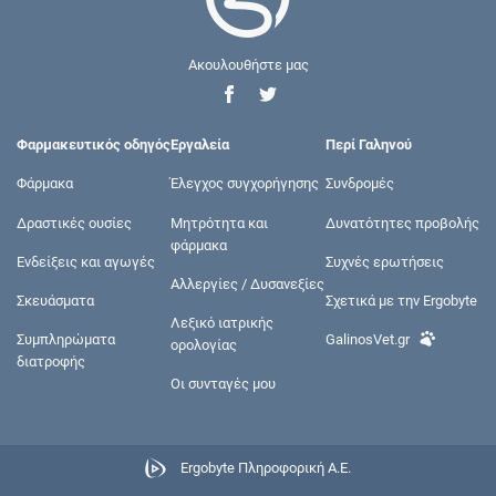
Ακουλουθήστε μας
Φαρμακευτικός οδηγός
Εργαλεία
Περί Γαληνού
Φάρμακα
Έλεγχος συγχορήγησης
Συνδρομές
Δραστικές ουσίες
Μητρότητα και
Δυνατότητες προβολής
φάρμακα
Ενδείξεις και αγωγές
Συχνές ερωτήσεις
Αλλεργίες / Δυσανεξίες
Σκευάσματα
Σχετικά με την Ergobyte
Λεξικό ιατρικής
Συμπληρώματα
GalinosVet.gr
ορολογίας
διατροφής
Οι συνταγές μου
Ergobyte Πληροφορική Α.Ε.