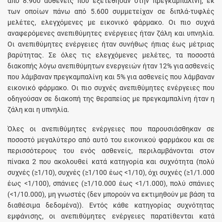
από 8.900 ασθενείς που εξετέθησαν στην πρεγκαμπαλίνη, εκ
των οποίων πάνω από 5.600 συμμετείχαν σε διπλά-τυφλές
μελέτες, ελεγχόμενες με εικονικό φάρμακο. Οι πιο συχνά
αναφερόμενες ανεπιθύμητες ενέργειες ήταν ζάλη και υπνηλία.
Οι ανεπιθύμητες ενέργειες ήταν συνήθως ήπιας έως μέτριας
βαρύτητας. Σε όλες τις ελεγχόμενες μελέτες, τα ποσοστά
διακοπής λόγω ανεπιθύμητων ενεργειών ήταν 12% για ασθενείς
που λάμβαναν πρεγκαμπαλίνη και 5% για ασθενείς που λάμβαναν
εικονικό φάρμακο. Οι πιο συχνές ανεπιθύμητες ενέργειες που
οδηγούσαν σε διακοπή της θεραπείας με πρεγκαμπαλίνη ήταν η
ζάλη και η υπνηλία.
Όλες οι ανεπιθύμητες ενέργειες που παρουσιάσθηκαν σε
ποσοστό μεγαλύτερο από αυτό του εικονικού φαρμάκου και σε
περισσότερους του ενός ασθενείς, περιλαμβάνονται στον
πίνακα 2 που ακολουθεί κατά κατηγορία και συχνότητα (πολύ
συχνές (≥1/10), συχνές (≥1/100 έως <1/10), όχι συχνές (≥1/1.000
έως <1/100), σπάνιες (≥1/10.000 έως <1/1.000), πολύ σπάνιες
(<1/10.000), μη γνωστές (δεν μπορούν να εκτιμηθούν με βάση τα
διαθέσιμα δεδομένα)). Εντός κάθε κατηγορίας συχνότητας
εμφάνισης, οι ανεπιθύμητες ενέργειες παρατίθενται κατά