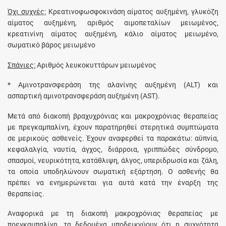
Όχι συχνές:
Κρεατινοφωσφοκινάση αίματος αυξημένη, γλυκόζη
αίματος αυξημένη, αριθμός αιμοπεταλίων μειωμένος,
κρεατινίνη αίματος αυξημένη, κάλιο αίματος μειωμένο,
σωματικό βάρος μειωμένο
Σπάνιες:
Αριθμός λευκοκυττάρων μειωμένος
* Aμινοτρανσφεράση της αλανίνης αυξημένη (ALT) και
ασπαρτική αμινοτρανσφεράση αυξημένη (AST).
Μετά από διακοπή βραχυχρόνιας και μακροχρόνιας θεραπείας
με πρεγκαμπαλίνη, έχουν παρατηρηθεί στερητικά συμπτώματα
σε μερικούς ασθενείς. Έχουν αναφερθεί τα παρακάτω: αϋπνία,
κεφαλαλγία, ναυτία, άγχος, διάρροια, γριππώδες σύνδρομο,
σπασμοί, νευρικότητα, κατάθλιψη, άλγος, υπεριδρωσία και ζάλη,
τα οποία υποδηλώνουν σωματική εξάρτηση. Ο ασθενής θα
πρέπει να ενημερώνεται για αυτά κατά την έναρξη της
θεραπείας.
Αναφορικά με τη διακοπή μακροχρόνιας θεραπείας με
πρεγκαμπαλίνη, τα δεδομένα υποδεικνύουν ότι η συχνότητα