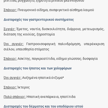
ρινίτιδα, ρογχαλητό, ξηρότητα ρινικού βλεννογόνου
Σπάνιες:
Πνευμονικό οίδημα, συσφιγκτικό αίσθημα λαιμού
Διαταραχές του γαστρεντερικού συστήματος
Συχνές:
Έμετος, ναυτία, δυσκοιλιότητα,
διάρροια
, μετεωρισμός,
διάταση της κοιλίας, ξηροστομία
Όχι συχνές:
Γαστροοισοφαγική παλινδρόμηση, υπερέκκριση
σιέλου, υπαισθησία στόματος
Σπάνιες:
Ασκίτης, παγκρεατίτιδα,
οίδημα γλώσσας
, δυσφαγία
Διαταραχές του ήπατος και των χοληφόρων
Όχι συχνές:
Aυξημένα ηπατικά ένζυμα*
Σπάνιες:
Ίκτερος
Πολύ σπάνιες:
Ηπατική ανεπάρκεια, ηπατίτιδα
Διαταραχές του δέρματος και του υποδόριου ιστού