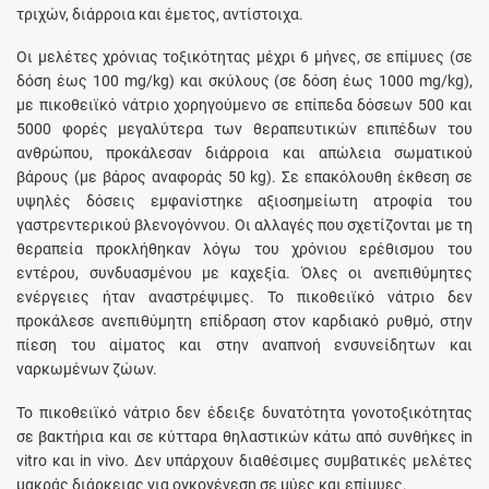
τριχών, διάρροια και έμετος, αντίστοιχα.
Οι μελέτες χρόνιας τοξικότητας μέχρι 6 μήνες, σε επίμυες (σε
δόση έως 100 mg/kg) και σκύλους (σε δόση έως 1000 mg/kg),
με πικοθειϊκό νάτριο χορηγούμενο σε επίπεδα δόσεων 500 και
5000 φορές μεγαλύτερα των θεραπευτικών επιπέδων του
ανθρώπου, προκάλεσαν διάρροια και απώλεια σωματικού
βάρους (με βάρος αναφοράς 50 kg). Σε επακόλουθη έκθεση σε
υψηλές δόσεις εμφανίστηκε αξιοσημείωτη ατροφία του
γαστρεντερικού βλενογόννου. Οι αλλαγές που σχετίζονται με τη
θεραπεία προκλήθηκαν λόγω του χρόνιου ερέθισμου του
εντέρου, συνδυασμένου με καχεξία. Όλες οι ανεπιθύμητες
ενέργειες ήταν αναστρέψιμες. Το πικοθειϊκό νάτριο δεν
προκάλεσε ανεπιθύμητη επίδραση στον καρδιακό ρυθμό, στην
πίεση του αίματος και στην αναπνοή ενσυνείδητων και
ναρκωμένων ζώων.
Το πικοθειϊκό νάτριο δεν έδειξε δυνατότητα γονοτοξικότητας
σε βακτήρια και σε κύτταρα θηλαστικών κάτω από συνθήκες in
vitro και in vivo. Δεν υπάρχουν διαθέσιμες συμβατικές μελέτες
μακράς διάρκειας για ογκογένεση σε μύες και επίμυες.