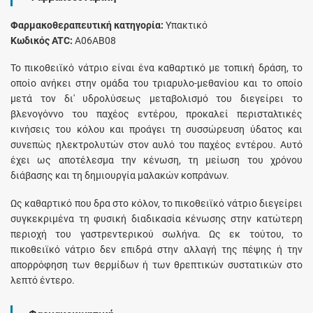
Φαρμακοθεραπευτική κατηγορία:
Υπακτικό
Κωδικός ATC:
A06AB08
Το πικοθειϊκό νάτριο είναι ένα καθαρτικό με τοπική δράση, το
οποίο ανήκει στην ομάδα του τριαρυλο-μεθανίου και το οποίο
μετά τον δι' υδρολύσεως μεταβολισμό του διεγείρει το
βλενογόννο του παχέος εντέρου, προκαλεί περισταλτικές
κινήσεις του κόλου και προάγει τη συσσώρευση ύδατος και
συνεπώς ηλεκτρολυτών στον αυλό του παχέος εντέρου. Αυτό
έχει ως αποτέλεσμα την κένωση, τη μείωση του χρόνου
διάβασης και τη δημιουργία μαλακών κοπράνων.
Ως καθαρτικό που δρα στο κόλον, το πικοθειϊκό νάτριο διεγείρει
συγκεκριμένα τη φυσική διαδικασία κένωσης στην κατώτερη
περιοχή του γαστρεντερικού σωλήνα. Ως εκ τούτου, το
πικοθειϊκό νάτριο δεν επιδρά στην αλλαγή της πέψης ή την
απορρόφηση των θερμίδων ή των θρεπτικών συστατικών στο
λεπτό έντερο.