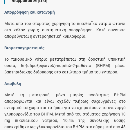
Φαρμακοκινητική
Απορρόφηση και κατανομή
Μετά από του στόματος χορήγηση το πικοθειΪκό νάτριο φτάνει
στο κόλον χωρίς συστηματική απορρόφηση. Κατά συνέπεια
αποφεύγεται η εντεροηπατική κυκλοφορία.
Βιομετασχηματισμός
Το πικοθειϊκό νάτριο μετατρέπεται στη δραστική υπακτική
ουσία, δι-(υδροξυφαινυλ)-πυριδιλ-2-μεθάνιο (BHPM) μέσω
βακτηριδιακής διάσπασης στο κατώτερο τμήμα του εντέρου.
Αποβολή
Μετά τη μετατροπή, μόνο μικρές ποσότητες BHPM
απορροφώνται και είναι σχεδόν πλήρως συζευγμένες στο
εντερικό τοίχωμα και το ήπαρ για να σχηματίσουν το ανενεργό
γλυκουρονίδιο του BHPM. Μετά από του στόματος χορήγηση 10
mg πικοθειϊκού νατρίου, 10,4% της συνολικής δόσης
απεκκρίθηκε ως γλυκουρονίδιο του BHPM στα ούρα μετά από 48