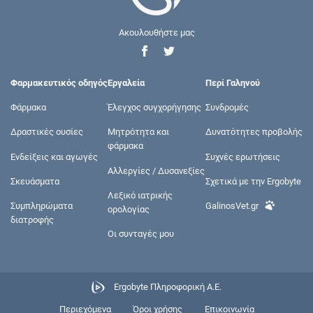
Ακουλουθήστε μας
Φαρμακευτικός οδηγός
Εργαλεία
Περί Γαληνού
Φάρμακα
Έλεγχος συγχορήγησης
Συνδρομές
Δραστικές ουσίες
Μητρότητα και
Δυνατότητες προβολής
φάρμακα
Ενδείξεις και αγωγές
Συχνές ερωτήσεις
Αλλεργίες / Δυσανεξίες
Σκευάσματα
Σχετικά με την Ergobyte
Λεξικό ιατρικής
Συμπληρώματα
GalinosVet.gr
ορολογίας
διατροφής
Οι συνταγές μου
Ergobyte Πληροφορική Α.Ε.
Περιεχόμενα
Όροι χρήσης
Επικοινωνία