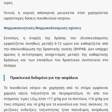
ώρες.
Γενικά, η ουρική απέκκριση μειώνεται όταν χορηγούνται
υψηλότερες δόσεις πικοθειϊκού νατρίου.
Φαρμακοκινητικές/Φαρμακοδυναμικές σχέσεις
Συνεπώς, η έναρξη της δράσης του ιδιοσκευάσματος
εμφανίζεται συνήθως μεταξύ 6-12 ωρών και καθορίζεται από
την απελευθέρωση της δραστικής ουσίας (BHPM). Δεν υπάρχει
άμεσος ή αντίστροφος συσχετισμός μεταξύ της καθαρτικής
δράσεως και των επιπέδων του δραστικού συστατικού στο
πλάσμα.
Προκλινικά δεδομένα για την ασφάλεια
Το πικοθειϊκό νάτριο σε χορήγηση από το στόμα εμφάνισε
χαμηλή οξεία τοξικότητα σε πειραματόζωα. Οι από του
στόματος τιμές LD
ήταν >17 g/kg για τα ποντίκια, >16 g/kg για
50
τους επίμυες και >6 g/kg για τα κουνέλια και τους σκύλους. Οι
μείζονες ενδείξεις τοξικότητας ήταν πολυδιψία, ανόρθωση