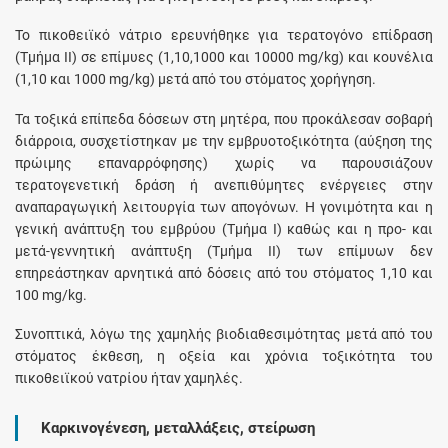
Το πικοθειϊκό νάτριο ερευνήθηκε για τερατογόνο επίδραση
(Τμήμα ΙΙ) σε επίμυες (1,10,1000 και 10000 mg/kg) και κουνέλια
(1,10 και 1000 mg/kg) μετά από του στόματος χορήγηση.
Τα τοξικά επίπεδα δόσεων στη μητέρα, που προκάλεσαν σοβαρή
διάρροια, συσχετίστηκαν με την εμβρυοτοξικότητα (αύξηση της
πρώιμης επαναρρόφησης) χωρίς να παρουσιάζουν
τερατογενετική δράση ή ανεπιθύμητες ενέργειες στην
αναπαραγωγική λειτουργία των απογόνων. Η γονιμότητα και η
γενική ανάπτυξη του εμβρύου (Τμήμα Ι) καθώς και η προ- και
μετά-γεννητική ανάπτυξη (Τμήμα ΙΙ) των επίμυων δεν
επηρεάστηκαν αρνητικά από δόσεις από του στόματος 1,10 και
100 mg/kg.
Συνοπτικά, λόγω της χαμηλής βιοδιαθεσιμότητας μετά από του
στόματος έκθεση, η οξεία και χρόνια τοξικότητα του
πικοθειϊκού νατρίου ήταν χαμηλές.
Καρκινογένεση, μεταλλάξεις, στείρωση