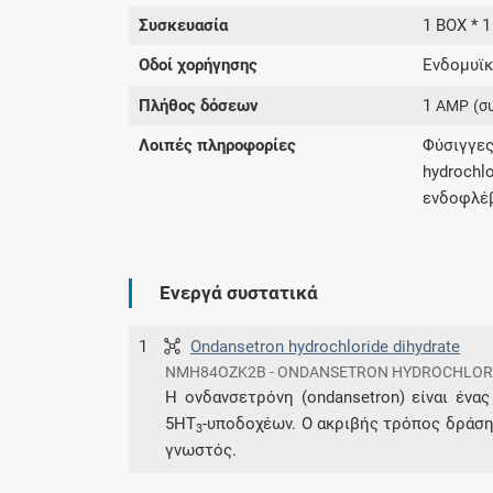
Συσκευασία
1 BOX * 
Οδοί χορήγησης
Ενδομυϊκ
Πλήθος δόσεων
1
AMP
(σ
Λοιπές πληροφορίες
Φύσιγγες
hydroch
ενδοφλέβ
Ενεργά συστατικά
1
Ondansetron hydrochloride dihydrate
NMH84OZK2B - ONDANSETRON HYDROCHLOR
Η ονδανσετρόνη (ondansetron) είναι ένας
5HT
-υποδοχέων. Ο ακριβής τρόπος δράσης
3
γνωστός.