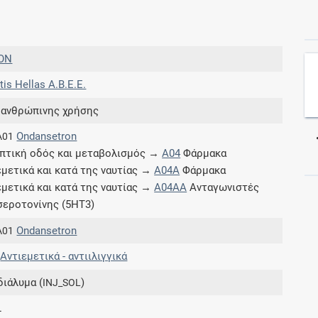
Συνδρομές
ON
Μάθετε περισσότερα για τα οφέλη και τις
tis Hellas A.Β.Ε.Ε.
επιπλέον παροχές των συνδρομητικών
προγραμμάτων
 ανθρώπινης χρήσης
Ondansetron
A01
πτική οδός και μεταβολισμός →
A04
Φάρμακα
εμετικά και κατά της ναυτίας →
A04A
Φάρμακα
Ενδείξεις και αγωγές
εμετικά και κατά της ναυτίας →
A04AA
Ανταγωνιστές
σεροτονίνης (5HT3)
Βρείτε θεραπευτικές ενδείξεις και αγωγές για
νόσους, συμπτώματα και ιατρικές πράξεις
Ondansetron
A01
Αντιεμετικά - αντιιλιγγικά
διάλυμα (
)
INJ_SOL
Γνωρίζατε ότι...
L