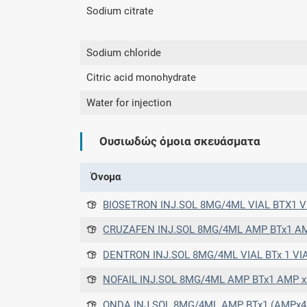
Sodium citrate
Sodium chloride
Citric acid monohydrate
Water for injection
Ουσιωδώς όμοια σκευάσματα
Όνομα
BIOSETRON INJ.SOL 8MG/4ML VIAL BTX1 V
CRUZAFEN INJ.SOL 8MG/4ML AMP BTx1 A
DENTRON INJ.SOL 8MG/4ML VIAL BTx 1 VIAL x 4 
NOFAIL INJ.SOL 8MG/4ML AMP BTx1 AMP x
ONDA INJ.SOL 8MG/4ML AMP BTx1 (AMPx4