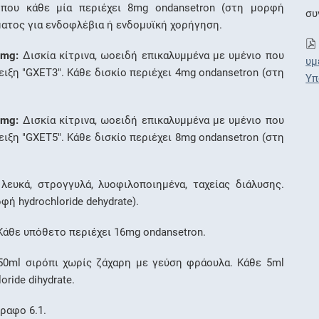
που κάθε μία περιέχει 8mg ondansetron (στη μορφή
συ
λύματος για ενδοφλέβια ή ενδομυϊκή χορήγηση.
4mg:
Δισκία κίτρινα, ωοειδή επικαλυμμένα με υμένιο που
υμ
ιξη "GXET3". Κάθε δισκίο περιέχει 4mg ondansetron (στη
Υπ
8mg:
Δισκία κίτρινα, ωοειδή επικαλυμμένα με υμένιο που
ιξη "GXET5". Κάθε δισκίο περιέχει 8mg ondansetron (στη
λευκά, στρογγυλά, λυοφιλοποιημένα, ταχείας διάλυσης.
φή hydrochloride dehydrate).
 Κάθε υπόθετο περιέχει 16mg ondansetron.
50ml σιρόπι χωρίς ζάχαρη με γεύση φράουλα. Κάθε 5ml
ride dihydrate.
ραφο 6.1.