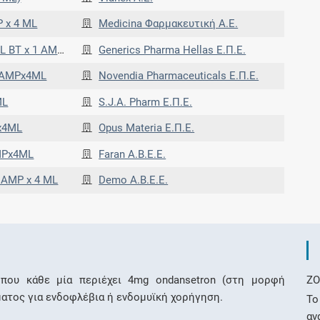
 x 4 ML
Medicina Φαρμακευτική Α.Ε.
1 AMP x 4 ML
Generics Pharma Hellas Ε.Π.Ε.
1AMPx4ML
Novendia Pharmaceuticals Ε.Π.Ε.
ML
S.J.A. Pharm Ε.Π.Ε.
x4ML
Opus Materia Ε.Π.Ε.
MPx4ML
Faran Α.Β.Ε.Ε.
 AMP x 4 ML
Demo Α.Β.Ε.Ε.
που κάθε μία περιέχει 4mg ondansetron (στη μορφή
ZO
λύματος για ενδοφλέβια ή ενδομυϊκή χορήγηση.
Το
αν