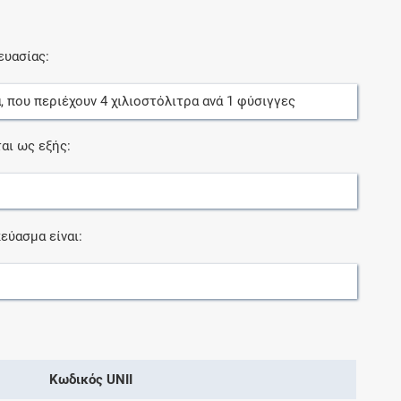
ευασίας:
α
, που περιέχουν
4
χιλιοστόλιτρα
ανά
1
φύσιγγες
αι ως εξής:
εύασμα είναι:
Κωδικός UNII