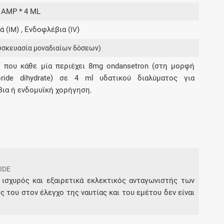
Μοιραζόμαστε μαζί σας γεγονότα της
1 AMP * 4 ML
πορείας του Galinos.gr από το 2011 μέχρι
ά (
) , Ενδοφλέβια (
)
σήμερα
IM
IV
υσκευασία μοναδιαίων δόσεων)
 που κάθε μία περιέχει 8mg ondansetron (στη μορφή
loride dihydrate) σε 4 ml υδατικού διαλύματος για
ια ή ενδομυϊκή χορήγηση.
IDE
 ισχυρός και εξαιρετικά εκλεκτικός ανταγωνιστής των
 του στον έλεγχο της ναυτίας και του εμέτου δεν είναι