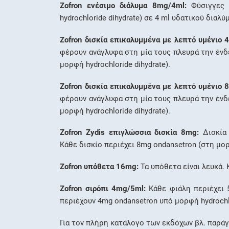
Zofron ενέσιμο διάλυμα 8mg/4ml:
Φύσιγγες 
hydrochloride dihydrate) σε 4 ml υδατικού δια
Zofron δισκία επικαλυμμένα με λεπτό υμένιο 
φέρουν ανάγλυφα στη μία τους πλευρά την ένδε
μορφή hydrochloride dihydrate).
Zofron δισκία επικαλυμμένα με λεπτό υμένιο 
φέρουν ανάγλυφα στη μία τους πλευρά την ένδε
μορφή hydrochloride dihydrate).
Zofron Zydis επιγλώσσια δισκία 8mg:
Δισκία 
Κάθε δισκίο περιέχει 8mg ondansetron (στη μορ
Zofron υπόθετα 16mg:
Τα υπόθετα είναι λευκά.
Zofron σιρόπι 4mg/5ml:
Κάθε φιάλη περιέχει 
περιέχουν 4mg ondansetron υπό μορφή hydrochlo
Για τον πλήρη κατάλογο των εκδόχων βλ. παράγ