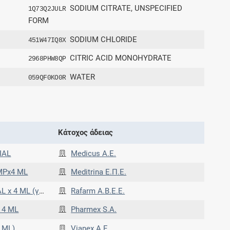
SODIUM CITRATE, UNSPECIFIED
1Q73Q2JULR
FORM
SODIUM CHLORIDE
451W47IQ8X
CITRIC ACID MONOHYDRATE
2968PHW8QP
WATER
059QF0KO0R
Κάτοχος άδειας
IAL
Medicus A.E.
MPx4 ML
Meditrina Ε.Π.Ε.
ML (γυάλινο)
Rafarm Α.Β.Ε.Ε.
 4 ML
Pharmex S.A.
 ML)
Vianex A.E.