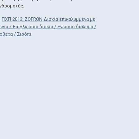
νδρομητές.
ΠΧΠ 2013: ZOFRON Δισκία επικαλυμμένα με
ένιο / Επιγλώσσια δισκία / Ενέσιμο διάλυμα /
όθετα / Σιρόπι