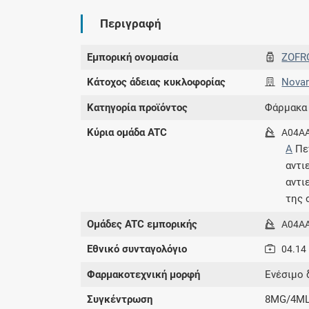
Περιγραφή
Εμπορική ονομασία
ZOFR
Κάτοχος άδειας κυκλοφορίας
Novar
Κατηγορία προϊόντος
Φάρμακα
Κύρια ομάδα ATC
A04A
A
Πε
αντι
αντι
της 
Ομάδες ATC εμπορικής
A04A
Εθνικό συνταγολόγιο
04.14
Φαρμακοτεχνική μορφή
Eνέσιμο 
Συγκέντρωση
8MG/4M