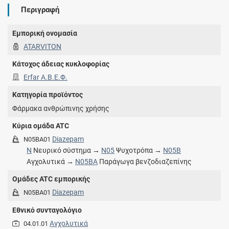
Περιγραφή
Εμπορική ονομασία
ATARVITON
Κάτοχος άδειας κυκλοφορίας
Erfar A.Β.Ε.Φ.
Κατηγορία προϊόντος
Φάρμακα ανθρώπινης χρήσης
Κύρια ομάδα ATC
Diazepam
N05BA01
N
Νευρικό σύστημα →
N05
Ψυχοτρόπα →
N05B
Αγχολυτικά →
N05BA
Παράγωγα βενζοδιαζεπίνης
Ομάδες ATC εμπορικής
Diazepam
N05BA01
Εθνικό συνταγολόγιο
Αγχολυτικά
04.01.01