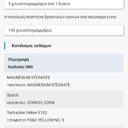
5
χιλιοστογραμμάρια
ανά
1
δισκίο
Η συνολική ποσότητα δραστικών ουσιών ανά σκεύασμα είναι:
150
χιλιοστογραμμάρια
Κατάλογος εκδόχων
Περιγραφή
Κωδικός UNII
MAGNESIUM STEARATE
MAGNESIUM STEARATE
70097M6I30
Starch
STARCH, CORN
O8232NY3SJ
Tartrazine Yellow E102
FD&C YELLOW NO. 5
I753WB2F1M