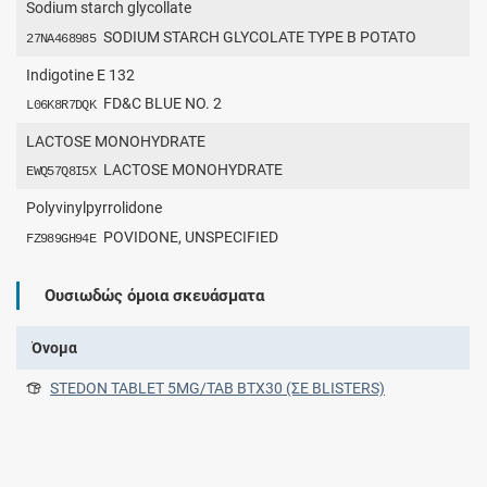
Sodium starch glycollate
SODIUM STARCH GLYCOLATE TYPE B POTATO
27NA468985
Indigotine E 132
FD&C BLUE NO. 2
L06K8R7DQK
LACTOSE MONOHYDRATE
LACTOSE MONOHYDRATE
EWQ57Q8I5X
Polyvinylpyrrolidone
POVIDONE, UNSPECIFIED
FZ989GH94E
Ουσιωδώς όμοια σκευάσματα
Όνομα
STEDON TABLET 5MG/TAB BTX30 (ΣΕ BLISTERS)