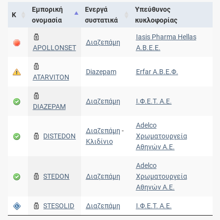
Εμπορική
Ενεργά
Υπεύθυνος
Κ
ονομασία
συστατικά
κυκλοφορίας
Iasis Pharma Hellas
Διαζεπάμη
APOLLONSET
Α.Β.Ε.Ε.
Diazepam
Erfar A.Β.Ε.Φ.
ATARVITON
Διαζεπάμη
Ι.Φ.Ε.Τ. A.E.
DIAZEPAM
Adelco
Διαζεπάμη
-
DISTEDON
Χρωματουργεία
Κλιδίνιο
Αθηνών Α.Ε.
Adelco
STEDON
Διαζεπάμη
Χρωματουργεία
Αθηνών Α.Ε.
STESOLID
Διαζεπάμη
Ι.Φ.Ε.Τ. A.E.