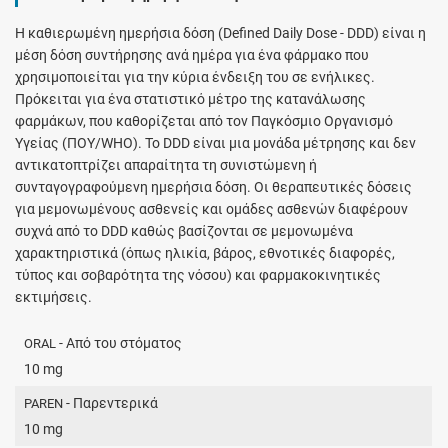
H καθιερωμένη ημερήσια δόση (Defined Daily Dose - DDD) είναι η
μέση δόση συντήρησης ανά ημέρα για ένα φάρμακο που
χρησιμοποιείται για την κύρια ένδειξη του σε ενήλικες.
Πρόκειται για ένα στατιστικό μέτρο της κατανάλωσης
φαρμάκων, που καθορίζεται από τον Παγκόσμιο Οργανισμό
Υγείας (ΠΟΥ/WHO). Το DDD είναι μια μονάδα μέτρησης και δεν
αντικατοπτρίζει απαραίτητα τη συνιστώμενη ή
συνταγογραφούμενη ημερήσια δόση. Οι θεραπευτικές δόσεις
για μεμονωμένους ασθενείς και ομάδες ασθενών διαφέρουν
συχνά από το DDD καθώς βασίζονται σε μεμονωμένα
χαρακτηριστικά (όπως ηλικία, βάρος, εθνοτικές διαφορές,
τύπος και σοβαρότητα της νόσου) και φαρμακοκινητικές
εκτιμήσεις.
- Από του στόματος
ORAL
10 mg
- Παρεντερικά
PAREN
10 mg