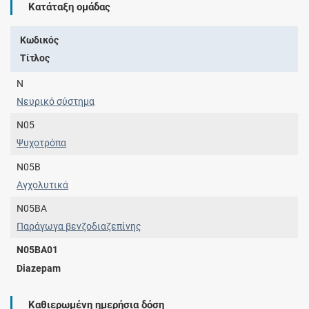
Κατάταξη ομάδας
Κωδικός
Τίτλος
N
Νευρικό σύστημα
N05
Ψυχοτρόπα
N05B
Αγχολυτικά
N05BA
Παράγωγα βενζοδιαζεπίνης
N05BA01
Diazepam
Καθιερωμένη ημερήσια δόση