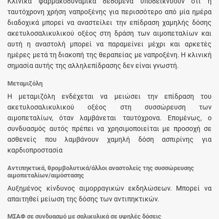
Κλινικά φαρμακοδυναμικά δεδομένα υποδεικνύουν ότι η
ταυτόχρονη χρήση ναπροξένης για περισσότερο από μία ημέρα
διαδοχικά μπορεί να αναστείλει την επίδραση χαμηλής δόσης
ακετυλοσαλικυλικού οξέος στη δράση των αιμοπεταλίων και
αυτή η αναστολή μπορεί να παραμείνει μέχρι και αρκετές
ημέρες μετά τη διακοπή της θεραπείας με ναπροξένη. Η κλινική
σημασία αυτής της αλληλεπίδρασης δεν είναι γνωστή.
Mεταμιζόλη
Η μεταμιζόλη ενδέχεται να μειώσει την επίδραση του
ακετυλοσαλικυλικού οξέος στη συσσώρευση των
αιμοπεταλίων, όταν λαμβάνεται ταυτόχρονα. Επομένως, ο
συνδυασμός αυτός πρέπει να χρησιμοποιείται με προσοχή σε
ασθενείς που λαμβάνουν χαμηλή δόση ασπιρίνης για
καρδιοπροστασία
Αντιπηκτικά, θρομβολυτικά/άλλοι αναστολείς της συσσώρευσης
αιμοπεταλίων/αιμόστασης
Αυξημένος κίνδυνος αιμορραγικών εκδηλώσεων. Μπορεί να
απαιτηθεί μείωση της δόσης των αντιπηκτικών.
ΜΣΑΦ σε συνδυασμό με σαλικυλικά σε υψηλές δόσεις