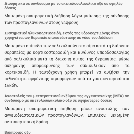
Διουρητικά σε συνδυασμό με το ακετυλοσαλικυλικό οξύ σε υψηλές
δόσεις
Μειωμένη σπειραματική διήθηση λόγω μείωσης της σύνθεσης
των προσταγλανδινών στους νεφρούς.
Συστηματικά γλυκοκορτικοειδή, εκτός της υδροκορτιζόνης όταν
χορηγείται ως θεραπεία υποκατάστασης σε νόσο του Addison
Μειωμένα επίπεδα των σαλικυλικών στο αίμα κατά τη διάρκεια
θεραπείας με κορτικοστεροειδή και κίνδυνος υπερδοσολογίας
από σαλικυλικά μετά τη διακοπή αυτής της θεραπείας, μέσω
αυξημένης απομάκρυνσης των σαλικυλικών από τα
κορτικοειδή. Η ταυτόχρονη χρήση μπορεί να αυξήσει την
πιθανότητα εμφάνισης αιμορραγιών από το γαστρεντερικό και
ελκών.
Αναστολείς του μετατρεπτικού ενζύμου της αγγειοτενσίνης (ΜΕΑ) σε
συνδυασμό με ακετυλοσαλικυλικό οξύ σε υψηλότερες δόσεις
Μειωμένη σπειραματική διήθηση μέσω αναστολής των
αγγειοδιασταλτικών προσταγλανδινών. Επιπλέον, μειωμένη
αντιυπερτασική δράση.
Βαλπροϊκό οξύ