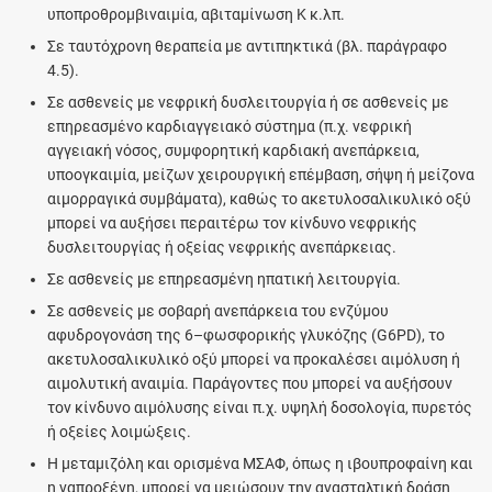
υποπροθρομβιναιμία, αβιταμίνωση Κ κ.λπ.
Σε ταυτόχρονη θεραπεία με αντιπηκτικά (βλ. παράγραφο
4.5).
Σε ασθενείς με νεφρική δυσλειτουργία ή σε ασθενείς με
επηρεασμένο καρδιαγγειακό σύστημα (π.χ. νεφρική
αγγειακή νόσος, συμφορητική καρδιακή ανεπάρκεια,
υποογκαιμία, μείζων χειρουργική επέμβαση, σήψη ή μείζονα
αιμορραγικά συμβάματα), καθώς το ακετυλοσαλικυλικό οξύ
μπορεί να αυξήσει περαιτέρω τον κίνδυνο νεφρικής
δυσλειτουργίας ή οξείας νεφρικής ανεπάρκειας.
Σε ασθενείς με επηρεασμένη ηπατική λειτουργία.
Σε ασθενείς με σοβαρή ανεπάρκεια του ενζύμου
αφυδρογονάση της 6–φωσφορικής γλυκόζης (G6PD), το
ακετυλοσαλικυλικό οξύ μπορεί να προκαλέσει αιμόλυση ή
αιμολυτική αναιμία. Παράγοντες που μπορεί να αυξήσουν
τον κίνδυνο αιμόλυσης είναι π.χ. υψηλή δοσολογία, πυρετός
ή οξείες λοιμώξεις.
Η μεταμιζόλη και ορισμένα ΜΣΑΦ, όπως η ιβουπροφαίνη και
η ναπροξένη, μπορεί να μειώσουν την ανασταλτική δράση