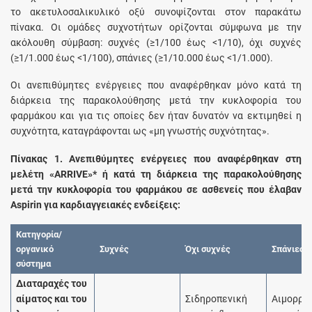
το ακετυλοσαλικυλικό οξύ συνοψίζονται στον παρακάτω
πίνακα. Οι ομάδες συχνοτήτων ορίζονται σύμφωνα με την
ακόλουθη σύμβαση: συχνές (≥1/100 έως <1/10), όχι συχνές
(≥1/1.000 έως <1/100), σπάνιες (≥1/10.000 έως <1/1.000).
Οι ανεπιθύμητες ενέργειες που αναφέρθηκαν μόνο κατά τη
διάρκεια της παρακολούθησης μετά την κυκλοφορία του
φαρμάκου και για τις οποίες δεν ήταν δυνατόν να εκτιμηθεί η
συχνότητα, καταγράφονται ως «μη γνωστής συχνότητας».
Πίνακας 1. Ανεπιθύμητες ενέργειες που αναφέρθηκαν στη
μελέτη «ARRIVE»* ή κατά τη διάρκεια της παρακολούθησης
μετά την κυκλοφορία του φαρμάκου σε ασθενείς που έλαβαν
Aspirin για καρδιαγγειακές ενδείξεις:
Κατηγορία/
οργανικό
Συχνές
Όχι συχνές
Σπάνιες
σύστημα
Διαταραχές του
αίματος και του
Σιδηροπενική
Αιμορρα
α