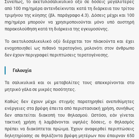
Συνεπώς, το ακετυλοσαλικυλικό οξύ σε δόσεις μεγαλύτερες
από 100 mg/ημέρα αντενδείκνυται κατά τη διάρκεια του τρίτου
τριμήνου της κύησης (βλ. παράγραφο 4.3). Δόσεις μέχρι και 100
mg/ημέρα μπορούν να χρησιμοποιούνται μόνο υπό αυστηρή
παρακολούθηση κατά τη διάρκεια της εγκυμοσύνης.
Το ακετυλοσαλικυλικό οξύ διέρχεται τον πλακούντα και έχει
ενοχοποιηθεί ως πιθανό τερατογόνο, μολονότι στον άνθρωπο
δεν έχουν περιγραφεί περιπτώσεις τερατογένεσης.
Γαλουχία
Τα σαλικυλικά και οι μεταβολίτες τους απεκκρίνονται στο
μητρικό γάλα σε μικρές ποσότητες.
Καθώς δεν έχουν μέχρι στιγμής παρατηρηθεί ανεπιθύμητες
ενέργειες στα βρέφη έπειτα από περιστασιακή χρήση, συνήθως
δεν απαιτείται διακοπή του θηλασμού. Ωστόσο, εάν γίνεται
τακτική χρήση ή λαμβάνονται υψηλές δόσεις, ο θηλασμός
πρέπει να διακόπτεται πρώιμα. Έχουν αναφερθεί περιπτώσεις
δηλητηρίασης σε θηλάζοντα βρέφη μητέρων που έπαιρναν 650