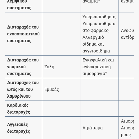
λεμφικού
αναιμία
αναιμία
συστήματος
Υπερευαισθησία,
Υπερευαισθησία
Διαταραχές του
στο φάρμακο,
Αναφυλα
ανοσοποιητικού
Αλλεργικό
αντίδρα
συστήματος
οίδημα και
αγγειοοίδημα
Διαταραχές του
Εγκεφαλική και
νευρικού
Ζάλη
ενδοκρανιακή
γ
συστήματος
αιμορραγία
Διαταραχές του
ωτός και του
Εμβοές
λαβυρίνθου
Καρδιακές
διαταραχές
Αιμορραγ
Αγγειακές
Αιμάτωμα
Αιμορρα
διαταραχές
μυός