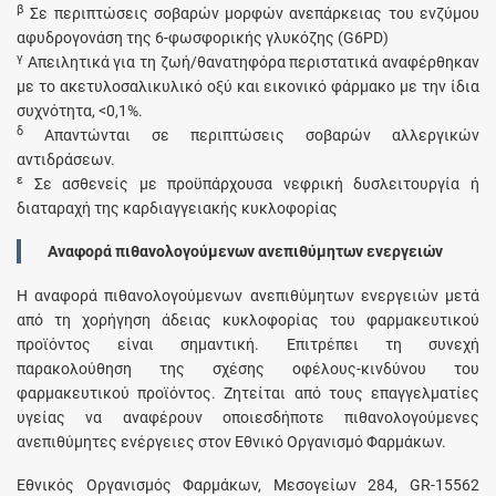
β
Σε περιπτώσεις σοβαρών μορφών ανεπάρκειας του ενζύμου
αφυδρογονάση της 6-φωσφορικής γλυκόζης (G6PD)
γ
Απειλητικά για τη ζωή/θανατηφόρα περιστατικά αναφέρθηκαν
με το ακετυλοσαλικυλικό οξύ και εικονικό φάρμακο με την ίδια
συχνότητα, <0,1%.
δ
Απαντώνται σε περιπτώσεις σοβαρών αλλεργικών
αντιδράσεων.
ε
Σε ασθενείς με προϋπάρχουσα νεφρική δυσλειτουργία ή
διαταραχή της καρδιαγγειακής κυκλοφορίας
Αναφορά πιθανολογούμενων ανεπιθύμητων ενεργειών
Η αναφορά πιθανολογούμενων ανεπιθύμητων ενεργειών μετά
από τη χορήγηση άδειας κυκλοφορίας του φαρμακευτικού
προϊόντος είναι σημαντική. Επιτρέπει τη συνεχή
παρακολούθηση της σχέσης οφέλους-κινδύνου του
φαρμακευτικού προϊόντος. Ζητείται από τους επαγγελματίες
υγείας να αναφέρουν οποιεσδήποτε πιθανολογούμενες
ανεπιθύμητες ενέργειες στον Εθνικό Οργανισμό Φαρμάκων.
Εθνικός Οργανισμός Φαρμάκων, Μεσογείων 284, GR-15562