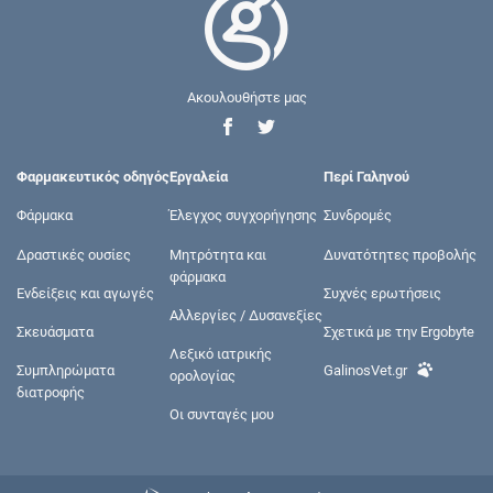
Ακουλουθήστε μας
Φαρμακευτικός οδηγός
Εργαλεία
Περί Γαληνού
Φάρμακα
Έλεγχος συγχορήγησης
Συνδρομές
Δραστικές ουσίες
Μητρότητα και
Δυνατότητες προβολής
φάρμακα
Ενδείξεις και αγωγές
Συχνές ερωτήσεις
Αλλεργίες / Δυσανεξίες
Σκευάσματα
Σχετικά με την Ergobyte
Λεξικό ιατρικής
Συμπληρώματα
GalinosVet.gr
ορολογίας
διατροφής
Οι συνταγές μου