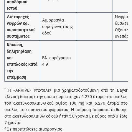
υποδόριου
ιστού
Διαταραχές
Νεφρική
Αιμορραγία
νεφρών και
δυσλειτ
ουρογεννητικής
ουροποιητικού
Οξεία ν
οδού
συστήματος
ανεπάρκ
Κάκωση,
δηλητηρίαση
και
Βλ. παράγραφο
επιπλοκές κατά
4.9
την
επέμβαση
*
Η «ARRIVE» αποτελεί μια χρηματοδοτούμενη από τη Bayer
κλινική δοκιμή στην οποία συμμετείχαν 6.270 άτομα στο σκέλος
του ακετυλοσαλικυλικού οξέος 100 mg και 6.276 άτομα στο
σκέλος του εικονικού φαρμάκου. Η διάμεση διάρκεια έκθεσης
στο ακετυλοσαλικυλικό οξύ ήταν 5,0 χρόνια με εύρος από 0 έως
7 χρόνια.
α
Σε περιπτώσεις αιμορραγίας