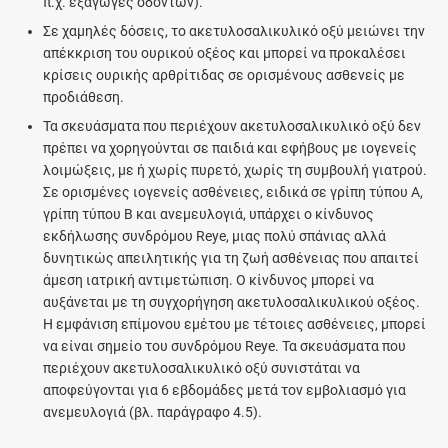
π.χ. εξαγωγές οδόντων).
Σε χαμηλές δόσεις, το ακετυλοσαλικυλικό οξύ μειώνει την
απέκκριση του ουρικού οξέος και μπορεί να προκαλέσει
κρίσεις ουρικής αρθρίτιδας σε ορισμένους ασθενείς με
προδιάθεση.
Τα σκευάσματα που περιέχουν ακετυλοσαλικυλικό οξύ δεν
πρέπει να χορηγούνται σε παιδιά και εφήβους με ιογενείς
λοιμώξεις, με ή χωρίς πυρετό, χωρίς τη συμβουλή γιατρού.
Σε ορισμένες ιογενείς ασθένειες, ειδικά σε γρίπη τύπου Α,
γρίπη τύπου Β και ανεμευλογιά, υπάρχει ο κίνδυνος
εκδήλωσης συνδρόμου Reye, μιας πολύ σπάνιας αλλά
δυνητικώς απειλητικής για τη ζωή ασθένειας που απαιτεί
άμεση ιατρική αντιμετώπιση. Ο κίνδυνος μπορεί να
αυξάνεται με τη συγχορήγηση ακετυλοσαλικυλικού οξέος.
Η εμφάνιση επίμονου εμέτου με τέτοιες ασθένειες, μπορεί
να είναι σημείο του συνδρόμου Reye. Τα σκευάσματα που
περιέχουν ακετυλοσαλικυλικό οξύ συνιστάται να
αποφεύγονται για 6 εβδομάδες μετά τον εμβολιασμό για
ανεμευλογιά (βλ. παράγραφο 4.5).