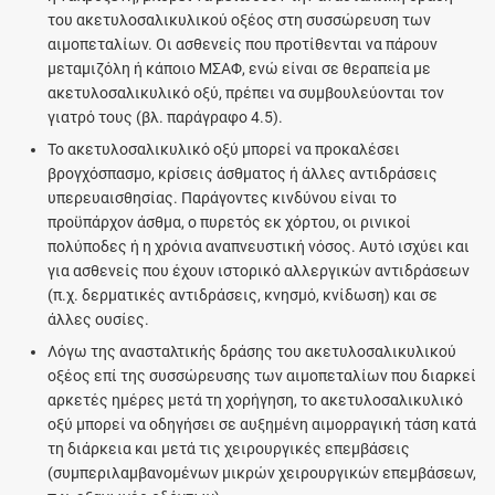
του ακετυλοσαλικυλικού οξέος στη συσσώρευση των
αιμοπεταλίων. Οι ασθενείς που προτίθενται να πάρουν
μεταμιζόλη ή κάποιο ΜΣΑΦ, ενώ είναι σε θεραπεία με
ακετυλοσαλικυλικό οξύ, πρέπει να συμβουλεύονται τον
γιατρό τους (βλ. παράγραφο 4.5).
Το ακετυλοσαλικυλικό οξύ μπορεί να προκαλέσει
βρογχόσπασμο, κρίσεις άσθματος ή άλλες αντιδράσεις
υπερευαισθησίας. Παράγοντες κινδύνου είναι το
προϋπάρχον άσθμα, ο πυρετός εκ χόρτου, οι ρινικοί
πολύποδες ή η χρόνια αναπνευστική νόσος. Αυτό ισχύει και
για ασθενείς που έχουν ιστορικό αλλεργικών αντιδράσεων
(π.χ. δερματικές αντιδράσεις, κνησμό, κνίδωση) και σε
άλλες ουσίες.
Λόγω της ανασταλτικής δράσης του ακετυλοσαλικυλικού
οξέος επί της συσσώρευσης των αιμοπεταλίων που διαρκεί
αρκετές ημέρες μετά τη χορήγηση, το ακετυλοσαλικυλικό
οξύ μπορεί να οδηγήσει σε αυξημένη αιμορραγική τάση κατά
τη διάρκεια και μετά τις χειρουργικές επεμβάσεις
(συμπεριλαμβανομένων μικρών χειρουργικών επεμβάσεων,