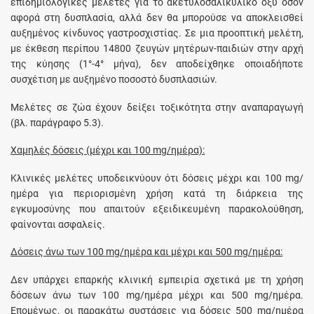
επιδημιολογικές μελέτες για το ακετυλοσαλικυλικό οξύ όσον
αφορά στη δυσπλασία, αλλά δεν θα μπορούσε να αποκλεισθεί
αυξημένος κίνδυνος γαστροσχιστίας. Σε μια προοπτική μελέτη,
με έκθεση περίπου 14800 ζευγών μητέρων-παιδιών στην αρχή
της κύησης (1°-4° μήνα), δεν αποδείχθηκε οποιαδήποτε
συσχέτιση με αυξημένο ποσοστό δυσπλασιών.
Μελέτες σε ζώα έχουν δείξει τοξικότητα στην αναπαραγωγή
(βλ. παράγραφο 5.3).
Χαμηλές δόσεις (μέχρι και 100 mg/ημέρα):
Κλινικές μελέτες υποδεικνύουν ότι δόσεις μέχρι και 100 mg/
ημέρα για περιορισμένη χρήση κατά τη διάρκεια της
εγκυμοσύνης που απαιτούν εξειδικευμένη παρακολούθηση,
φαίνονται ασφαλείς.
Δόσεις άνω των 100 mg/ημέρα και μέχρι και 500 mg/ημέρα:
Δεν υπάρχει επαρκής κλινική εμπειρία σχετικά με τη χρήση
δόσεων άνω των 100 mg/ημέρα μέχρι και 500 mg/ημέρα.
Επομένως, οι παρακάτω συστάσεις για δόσεις 500 mg/ημέρα