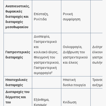
Αναπνευστικές,
θωρακικές
Επίσταξη,
Ρινική
διαταραχές και
Ρινίτιδα
συμφόρηση
διαταραχές
μεσοθωρακίου
Δυσπεψία,
Γαστρεντερικό
και
Ουλορραγία,
Διάτρησ
Γαστρεντερικές
κοιλιακό άλγος,
Διάβρωση του
έλκους 
διαταραχές
Φλεγμονή του
γαστρεντερικού
γαστρεν
γαστρεντερικού,
και έλκος
σωλήνα
Γαστρεντερική
γ
αιμορραγία
Ηπατοχολικές
Ηπατική
Τρανσαμ
διαταραχές
δυσλειτουργία
αυξημέν
Διαταραχές του
δέρματος και
Εξάνθημα,
του
Κνίδωση
Κνησμός