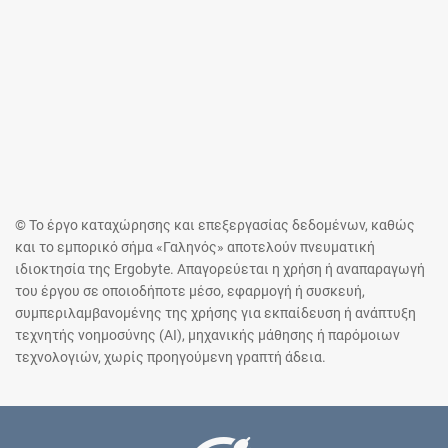
© Το έργο καταχώρησης και επεξεργασίας δεδομένων, καθώς
και το εμπορικό σήμα «Γαληνός» αποτελούν πνευματική
ιδιοκτησία της Ergobyte. Απαγορεύεται η χρήση ή αναπαραγωγή
του έργου σε οποιοδήποτε μέσο, εφαρμογή ή συσκευή,
συμπεριλαμβανομένης της χρήσης για εκπαίδευση ή ανάπτυξη
τεχνητής νοημοσύνης (AI), μηχανικής μάθησης ή παρόμοιων
τεχνολογιών, χωρίς προηγούμενη γραπτή άδεια.