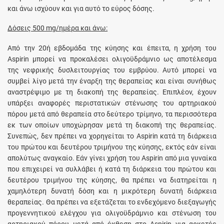
και άνω ισχύουν και για αυτό το εύρος δόσης.
Δόσεις 500 mg/ημέρα και άνω:
Από την 20ή εβδομάδα της κύησης και έπειτα, η χρήση του
Aspirin μπορεί να προκαλέσει ολιγοϋδράμνιο ως αποτέλεσμα
της νεφρικής δυσλειτουργίας του εμβρύου. Αυτό μπορεί να
συμβεί λίγο μετά την έναρξη της θεραπείας και είναι συνήθως
αναστρέψιμο με τη διακοπή της θεραπείας. Επιπλέον, έχουν
υπάρξει αναφορές περιστατικών στένωσης του αρτηριακού
πόρου μετά από θεραπεία στο δεύτερο τρίμηνο, τα περισσότερα
εκ των οποίων υποχώρησαν μετά τη διακοπή της θεραπείας.
Συνεπώς, δεν πρέπει να χορηγείται το Aspirin κατά τη διάρκεια
του πρώτου και δευτέρου τριμήνου της κύησης, εκτός εάν είναι
απολύτως αναγκαίο. Εάν γίνει χρήση του Aspirin από μια γυναίκα
που επιχειρεί να συλλάβει ή κατά τη διάρκεια του πρώτου και
δευτέρου τριμήνου της κύησης, θα πρέπει να διατηρείται η
χαμηλότερη δυνατή δόση και η μικρότερη δυνατή διάρκεια
θεραπείας. Θα πρέπει να εξετάζεται το ενδεχόμενο διεξαγωγής
προγεννητικού ελέγχου για ολιγοϋδράμνιο και στένωση του
αρτηριακού πόρου μετά από έκθεση στο Aspirin για αρκετές