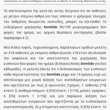
Τα αποτελέσματα της μελέτης αυτής δείχνουν ότι σε ασθενείς
με μέτριο επίμονο άσθμα για τους οποίους ο γρήγορος έλεγχος
του άσθματος θεωρείται ουσιώδης, μπορεί να εξετασθεί το
ενδεχόμενο χορήγησης
Seretide
50/100 μικρογραμμάρια δύο
φορές την ημέρα, ως αρχική θεραπεία συντήρησης (βλέπε
παράγραφο 4.2).
Μία διπλή τυφλή, τυχαιοποιημένη, παράλληλων ομάδων μελέτη
σε 318 ασθενείς με επίμονο άσθμα ηλικίας ≥18 ετών αξιολόγησε
την ασφάλεια και την ανεκτικότητα της χορήγησης δύο
εισπνοών δύο φορές την ημέρα (διπλάσια δόση)
Seretide
για δύο
εβδομάδες. Η μελέτη έδειξε ότι ο διπλασιασμός των εισπνοών
κάθε περιεκτικότητας του
Seretide
μέχρι και 14 ημέρες είχε ως
αποτέλεσμα μια μικρή αύξηση των ανεπιθύμητων ενεργειών
που σχετίζονται με τους β αγωνιστές (τρόμος: 1 ασθενής [1%]
έναντι 0, αίσθημα παλμών: 6 [3%] έναντι 1 [<1%], μυϊκές κράμπες:
6 [3%] έναντι 1 [<1%]) και μία παρόμοια αύξηση των
ανεπιθύμητων ενεργειών που σχετίζονται με τα εισπνεόμενα
κορτικοστεροειδή, (π.χ στοματική καντιντίαση, 6 [6%] έναντι 16