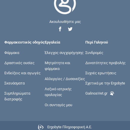
Ακουλουθήστε μας
Φαρμακευτικός οδηγός
Εργαλεία
Περί Γαληνού
Φάρμακα
Έλεγχος συγχορήγησης
Συνδρομές
Δραστικές ουσίες
Μητρότητα και
Δυνατότητες προβολής
φάρμακα
Ενδείξεις και αγωγές
Συχνές ερωτήσεις
Αλλεργίες / Δυσανεξίες
Σκευάσματα
Σχετικά με την Ergobyte
Λεξικό ιατρικής
Συμπληρώματα
GalinosVet.gr
ορολογίας
διατροφής
Οι συνταγές μου
Ergobyte Πληροφορική Α.Ε.