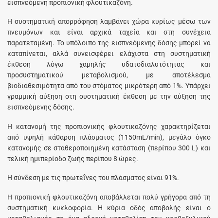
εισπνεόμενη προπιονική φλουτικαζόνη.
Η συστηματική απορρόφηση λαμβάνει χώρα κυρίως μέσω των
πνευμόνων και είναι αρχικά ταχεία και στη συνέχεια
παρατεταμένη. Το υπόλοιπο της εισπνεόμενης δόσης μπορεί να
καταπίνεται, αλλά συνεισφέρει ελάχιστα στη συστηματική
έκθεση λόγω χαμηλής υδατοδιαλυτότητας και
προσυστηματικού μεταβολισμού, με αποτέλεσμα
βιοδιαθεσιμότητα από του στόματος μικρότερη από 1%. Υπάρχει
γραμμική αύξηση στη συστηματική έκθεση με την αύξηση της
εισπνεόμενης δόσης.
Η κατανομή της προπιονικής φλουτικαζόνης χαρακτηρίζεται
από υψηλή κάθαρση πλάσματος (1150mL/min), μεγάλο όγκο
κατανομής σε σταθεροποιημένη κατάσταση (περίπου 300 L) και
τελική ημιπερίοδο ζωής περίπου 8 ώρες.
Η σύνδεση με τις πρωτεΐνες του πλάσματος είναι 91%.
Η προπιονική φλουτικαζόνη αποβάλλεται πολύ γρήγορα από τη
συστηματική κυκλοφορία. H κύρια οδός αποβολής είναι ο