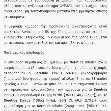
μεταβολισμός σε ένα αδρανή μεταβολίτη του καρβοξυλικού
οξέος από το ενζυμικό σύστημα CYP3A4 του κυττοχρώματος
P450. Άλλοι μη ταυτοποιημένοι μεταβολίτες βρέθηκαν επίσης
στα κόπρανα.
Η νεφρική κάθαρση της προπιονικής φλουτικαζόνης είναι
αμελητέα. Λιγότερο από 5% της δόσης απεκκρίνεται στα ούρα,
κυρίως σαν μεταβολίτες. Το κύριο μέρος της δόσης εκκρίνεται
με τα κόπρανα σαν μεταβολίτες και αμετάβλητο φάρμακο.
Παιδιατρικός πληθυσμός
Η επίδραση θεραπείας 21 ημερών με
Seretide
Inhaler 25/50
μικρογραμμάρια (2 εισπνοές δύο φορές την ημέρα με ή χωρίς
αεροθάλαμο) ή
Seretide
Diskus 50/100 μικρογραμμάρια
(1 εισπνοή δύο φορές την ημέρα) αξιολογήθηκε σε 31 παιδιά
ηλικίας 4 έως 11 ετών με ήπιο άσθμα. Η συστηματική έκθεση
στη προπιονική φλουτικαζόνη ήταν παρόμοια για το
Seretide
Inhaler με αεροθάλαμο (107pg hr/mL [95% CI: 45,7, 252,2]) και το
Seretide
Diskus (138pg hr/mL [95% CI: 69,3, 273,2]), αλλά
χαμηλότερη για το
Seretide
Inhaler (24pg hr/mL [95% CI: 9,6,