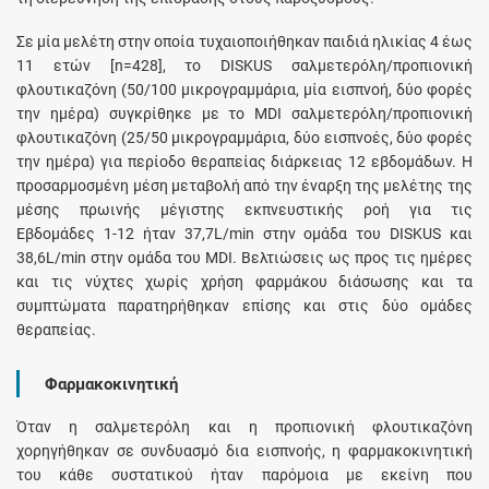
Σε μία μελέτη στην οποία τυχαιοποιήθηκαν παιδιά ηλικίας 4 έως
11 ετών [n=428], το DISKUS σαλμετερόλη/προπιονική
φλουτικαζόνη (50/100 μικρογραμμάρια, μία εισπνοή, δύο φορές
την ημέρα) συγκρίθηκε με το MDI σαλμετερόλη/προπιονική
φλουτικαζόνη (25/50 μικρογραμμάρια, δύο εισπνοές, δύο φορές
την ημέρα) για περίοδο θεραπείας διάρκειας 12 εβδομάδων. Η
προσαρμοσμένη μέση μεταβολή από την έναρξη της μελέτης της
μέσης πρωινής μέγιστης εκπνευστικής ροή για τις
Εβδομάδες 1‑12 ήταν 37,7L/min στην ομάδα του DISKUS και
38,6L/min στην ομάδα του MDI. Βελτιώσεις ως προς τις ημέρες
και τις νύχτες χωρίς χρήση φαρμάκου διάσωσης και τα
συμπτώματα παρατηρήθηκαν επίσης και στις δύο ομάδες
θεραπείας.
Φαρμακοκινητική
Όταν η σαλμετερόλη και η προπιονική φλουτικαζόνη
χορηγήθηκαν σε συνδυασμό δια εισπνοής, η φαρμακοκινητική
του κάθε συστατικού ήταν παρόμοια με εκείνη που