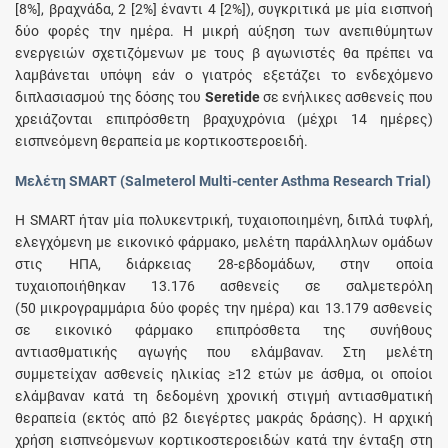
[8%], βραχνάδα, 2 [2%] έναντι 4 [2%]), συγκριτικά με μία εισπνοή
δύο φορές την ημέρα. Η μικρή αύξηση των ανεπιθύμητων
ενεργειών σχετιζόμενων με τους β αγωνιστές θα πρέπει να
λαμβάνεται υπόψη εάν ο γιατρός εξετάζει το ενδεχόμενο
διπλασιασμού της δόσης του
Seretide
σε ενήλικες ασθενείς που
χρειάζονται επιπρόσθετη βραχυχρόνια (μέχρι 14 ημέρες)
εισπνεόμενη θεραπεία με κορτικοστεροειδή.
Μελέτη SMART (Salmeterol Multi-center Asthma Research Trial)
Η SMART ήταν μία πολυκεντρική, τυχαιοποιημένη, διπλά τυφλή,
ελεγχόμενη με εικονικό φάρμακο, μελέτη παράλληλων ομάδων
στις ΗΠΑ, διάρκειας 28-εβδομάδων, στην οποία
τυχαιοποιήθηκαν 13.176 ασθενείς σε σαλμετερόλη
(50 μικρογραμμάρια δύο φορές την ημέρα) και 13.179 ασθενείς
σε εικονικό φάρμακο επιπρόσθετα της συνήθους
αντιασθματικής αγωγής που ελάμβαναν. Στη μελέτη
συμμετείχαν ασθενείς ηλικίας ≥12 ετών με άσθμα, οι οποίοι
ελάμβαναν κατά τη δεδομένη χρονική στιγμή αντιασθματική
θεραπεία (εκτός από β2 διεγέρτες μακράς δράσης). Η αρχική
χρήση εισπνεόμενων κορτικοστεροειδών κατά την ένταξη στη