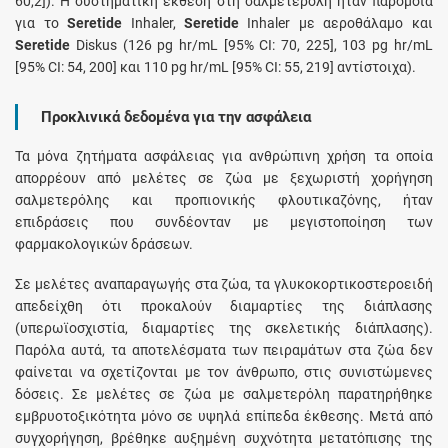
60,2]). Η συστηματική έκθεση στη σαλμετερόλη ήταν παρόμοια
για το
Seretide
Inhaler,
Seretide
Inhaler με αεροθάλαμο και
Seretide
Diskus (126 pg hr/mL [95% CI: 70, 225], 103 pg hr/mL
[95% CI: 54, 200] και 110 pg hr/mL [95% CI: 55, 219] αντίστοιχα).
Προκλινικά δεδομένα για την ασφάλεια
Τα μόνα ζητήματα ασφάλειας για ανθρώπινη χρήση τα οποία
απορρέουν από μελέτες σε ζώα με ξεχωριστή χορήγηση
σαλμετερόλης και προπιονικής φλουτικαζόνης, ήταν
επιδράσεις που συνδέονταν με μεγιστοποίηση των
φαρμακολογικών δράσεων.
Σε μελέτες αναπαραγωγής στα ζώα, τα γλυκοκορτικοστεροειδή
απεδείχθη ότι προκαλούν διαμαρτίες της διάπλασης
(υπερωϊοσχιστία, διαμαρτίες της σκελετικής διάπλασης).
Παρόλα αυτά, τα αποτελέσματα των πειραμάτων στα ζώα δεν
φαίνεται να σχετίζονται με τον άνθρωπο, στις συνιστώμενες
δόσεις. Σε μελέτες σε ζώα με σαλμετερόλη παρατηρήθηκε
εμβρυοτοξικότητα μόνο σε υψηλά επίπεδα έκθεσης. Μετά από
συγχορήγηση, βρέθηκε αυξημένη συχνότητα μετατόπισης της