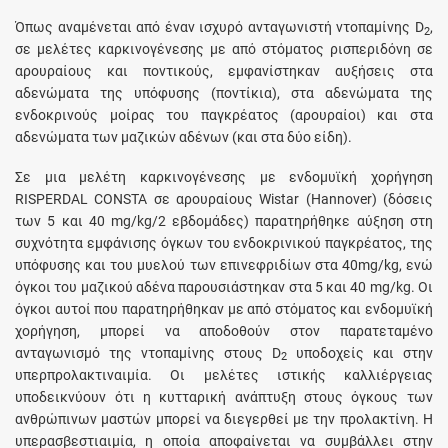
Όπως αναμένεται από έναν ισχυρό ανταγωνιστή ντοπαμίνης D
,
2
σε μελέτες καρκινογένεσης με από στόματος ρισπεριδόνη σε
αρουραίους και ποντικούς, εμφανίστηκαν αυξήσεις στα
αδενώματα της υπόφυσης (ποντίκια), στα αδενώματα της
ενδοκρινούς μοίρας του παγκρέατος (αρουραίοι) και στα
αδενώματα των μαζικών αδένων (και στα δύο είδη).
Σε μια μελέτη καρκινογένεσης με ενδομυϊκή χορήγηση
RISPERDAL CONSTA σε αρουραίους Wistar (Hannover) (δόσεις
των 5 και 40 mg/kg/2 εβδομάδες) παρατηρήθηκε αύξηση στη
συχνότητα εμφάνισης όγκων του ενδοκρινικού παγκρέατος, της
υπόφυσης και του μυελού των επινεφριδίων στα 40mg/kg, ενώ
όγκοι του μαζικού αδένα παρουσιάστηκαν στα 5 και 40 mg/kg. Οι
όγκοι αυτοί που παρατηρήθηκαν με από στόματος και ενδομυϊκή
χορήγηση, μπορεί να αποδοθούν στον παρατεταμένο
ανταγωνισμό της ντοπαμίνης στους D
υποδοχείς και στην
2
υπερπρολακτιναιμία. Οι μελέτες ιστικής καλλιέργειας
υποδεικνύουν ότι η κυτταρική ανάπτυξη στους όγκους των
ανθρώπινων μαστών μπορεί να διεγερθεί με την προλακτίνη. Η
υπερασβεστιαιμία, η οποία αποφαίνεται να συμβάλλει στην