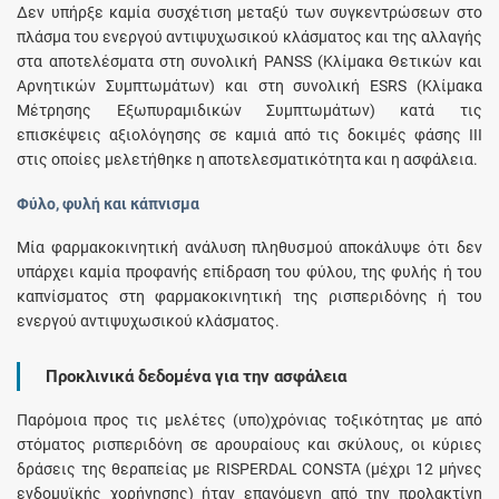
Δεν υπήρξε καμία συσχέτιση μεταξύ των συγκεντρώσεων στο
πλάσμα του ενεργού αντιψυχωσικού κλάσματος και της αλλαγής
στα αποτελέσματα στη συνολική PANSS (Κλίμακα Θετικών και
Αρνητικών Συμπτωμάτων) και στη συνολική ESRS (Κλίμακα
Μέτρησης Εξωπυραμιδικών Συμπτωμάτων) κατά τις
επισκέψεις αξιολόγησης σε καμιά από τις δοκιμές φάσης ΙΙΙ
στις οποίες μελετήθηκε η αποτελεσματικότητα και η ασφάλεια.
Φύλο, φυλή και κάπνισμα
Μία φαρμακοκινητική ανάλυση πληθυσμού αποκάλυψε ότι δεν
υπάρχει καμία προφανής επίδραση του φύλου, της φυλής ή του
καπνίσματος στη φαρμακοκινητική της ρισπεριδόνης ή του
ενεργού αντιψυχωσικού κλάσματος.
Προκλινικά δεδομένα για την ασφάλεια
Παρόμοια προς τις μελέτες (υπο)χρόνιας τοξικότητας με από
στόματος ρισπεριδόνη σε αρουραίους και σκύλους, οι κύριες
δράσεις της θεραπείας με RISPERDAL CONSTA (μέχρι 12 μήνες
ενδομυϊκής χορήγησης) ήταν επαγόμενη από την προλακτίνη