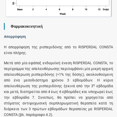
Φαρμακοκινητική
Απορρόφηση
Η απορρόφηση της ρισπεριδόνης από το RISPERDAL CONSTA
είναι πλήρης.
Μετά από μία εφάπαξ ενδομυϊκή ένεση RΙSΡΕRDΑL CONSTA, το
περίγραμμα της απελευθέρωσης περιλαμβάνει μία μικρή αρχική
απελευθέρωση ρισπεριδόνης (<1% της δόσης), ακολουθούμενη
από ένα μεσοδιάστημα χρόνου 3 εβδομάδων. Η κύρια
η
απελευθέρωση της ρισπεριδόνης ξεκινά από την 3
εβδομάδα
και μετά, διατηρείται από 4 έως 6 εβδομάδες και υποχωρεί έως
την εβδομάδα 7. Συνεπώς, θα πρέπει να χορηγείται από
στόματος αντιψυχωσική συμπληρωματική θεραπεία κατά τη
διάρκεια των 3 πρώτων εβδομάδων θεραπείας με RΙSΡΕRDΑL
CONSTA (βλ. παράγραφο 4.2).