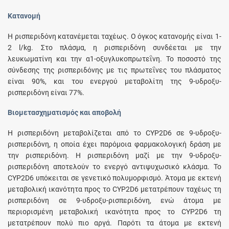
Κατανομή
Η ρισπεριδόνη κατανέμεται ταχέως. Ο όγκος κατανομής είναι 1-
2 l/kg. Στο πλάσμα, η ρισπεριδόνη συνδέεται με την
λευκωματίνη και την α1-οξυγλυκοπρωτεΐνη. Το ποσοστό της
σύνδεσης της ρισπεριδόνης με τις πρωτεΐνες του πλάσματος
είναι 90%, και του ενεργού μεταβολίτη της 9-υδροξυ-
ρισπεριδόνη είναι 77%.
Βιομετασχηματισμός και αποβολή
Η ρισπεριδόνη μεταβολίζεται από το CYP2D6 σε 9-υδροξυ-
ρισπεριδόνη, η οποία έχει παρόμοια φαρμακολογική δράση με
την ρισπεριδόνη. Η ρισπεριδόνη μαζί με την 9-υδροξυ-
ρισπεριδόνη αποτελούν το ενεργό αντιψυχωσικό κλάσμα. Το
CYP2D6 υπόκειται σε γενετικό πολυμορφισμό. Άτομα με εκτενή
μεταβολική ικανότητα προς το CYP2D6 μετατρέπουν ταχέως τη
ρισπεριδόνη σε 9-υδροξυ-ρισπεριδόνη, ενώ άτομα με
περιορισμένη μεταβολική ικανότητα προς το CYP2D6 τη
μετατρέπουν πολύ πιο αργά. Παρότι τα άτομα με εκτενή