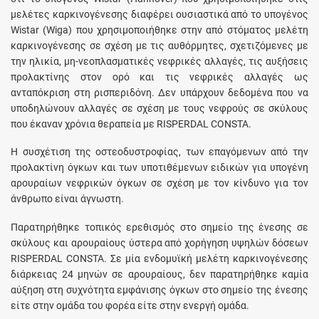
μελέτες καρκινογένεσης διαφέρει ουσιαστικά από το υπογένος
Wistar (Wiga) που χρησιμοποιήθηκε στην από στόματος μελέτη
καρκινογένεσης σε σχέση με τις αυθόρμητες, σχετιζόμενες με
την ηλικία, μη-νεοπλασματικές νεφρικές αλλαγές, τις αυξήσεις
προλακτίνης στον ορό και τις νεφρικές αλλαγές ως
ανταπόκριση στη ρισπεριδόνη. Δεν υπάρχουν δεδομένα που να
υποδηλώνουν αλλαγές σε σχέση με τους νεφρούς σε σκύλους
που έκαναν χρόνια θεραπεία με RΙSΡΕRDΑL CONSTA.
Η συσχέτιση της οστεοδυστροφίας, των επαγόμενων από την
προλακτίνη όγκων και των υποτιθέμενων ειδικών για υπογένη
αρουραίων νεφρικών όγκων σε σχέση με τον κίνδυνο για τον
άνθρωπο είναι άγνωστη.
Παρατηρήθηκε τοπικός ερεθισμός στο σημείο της ένεσης σε
σκύλους και αρουραίους ύστερα από χορήγηση υψηλών δόσεων
RISPERDAL CONSTA. Σε μία ενδομυϊκή μελέτη καρκινογένεσης
διάρκειας 24 μηνών σε αρουραίους, δεν παρατηρήθηκε καμία
αύξηση στη συχνότητα εμφάνισης όγκων στο σημείο της ένεσης
είτε στην ομάδα του φορέα είτε στην ενεργή ομάδα.