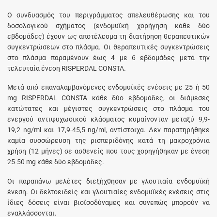
Ο συνδυασμός του περιγράμματος απελευθέρωσης και του
δοσολογικού σχήματος (ενδομυϊκή χορήγηση κάθε δύο
εβδομάδες) έχουν ως αποτέλεσμα τη διατήρηση θεραπευτικών
συγκεντρώσεων στο πλάσμα. Οι θεραπευτικές συγκεντρώσεις
στο πλάσμα παραμένουν έως 4 με 6 εβδομάδες μετά την
τελευταία ένεση RΙSΡΕRDΑL CONSTA.
Μετά από επαναλαμβανόμενες ενδομυϊκές ενέσεις με 25 ή 50
mg RΙSΡΕRDΑL CONSTA κάθε δύο εβδομάδες, οι διάμεσες
κατώτατες και μέγιστες συγκεντρώσεις στο πλάσμα του
ενεργού αντιψυχωσικού κλάσματος κυμαίνονταν μεταξύ 9,9-
19,2 ng/ml και 17,9-45,5 ng/ml, αντίστοιχα. Δεν παρατηρήθηκε
καμία συσσώρευση της ρισπεριδόνης κατά τη μακροχρόνια
χρήση (12 μήνες) σε ασθενείς που τους χορηγήθηκαν με ένεση
25-50 mg κάθε δύο εβδομάδες.
Οι παραπάνω μελέτες διεξήχθησαν με γλουτιαία ενδομυϊκή
ένεση. Οι δελτοειδείς και γλουτιαίες ενδομυϊκές ενέσεις στις
ίδιες δόσεις είναι βιοϊσοδύναμες και συνεπώς μπορούν να
εναλλάσσονται.