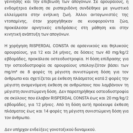
γέννησης και την επιβίωση των απογόνων. Σε αρουραίους, η
ενδομήτρια έκθεση σε ρισπεριδόνη συνδέθηκε με γνωστικά
ελλείμματα στην ενήλικη ζωή. Άλλοι ανταγωνιστές της
ντοπαμίνης, όταν χορηγήθηκαν σε κυοφορούντα ζώα,
προκάλεσαν αρνητικές επιδράσεις στη μάθηση και στην
κινητική ανάπτυξη των απογόνων.
Η χορήγηση RISPERDAL CONSTA σε αρσενικούς και θηλυκούς
αρουραίους, για 12 και 24 μήνες, σε δόσεις των 40 mg/kg/2
εβδομάδες, προκάλεσε οστεοδυστροφία. Η δόση επίδρασης για
την οστεοδυστροφία σε αρουραίους υπολογιζόταν βάσει των
mg/m² σε 8 φορές τη μέγιστη συνιστώμενη δόση για τον
άνθρωπο και σχετίζεται με έκθεση πλάσματος κατά 2 φορές την
μέγιστη αναμενόμενη έκθεση σε ανθρώπους που λαμβάνουν τη
μέγιστη συνιστώμενη δόση. Δεν παρατηρήθηκε οστεοδυστροφία
σε σκύλους που έλαβαν RISPERDAL CONSTA έως και 20 mg/kg/2
εβδομάδες, για 12 μήνες. Από τη δόση αυτή προέκυψε έκθεση
πλάσματος έως και 14 φορές τη μέγιστη συνιστώμενη δόση για
τον άνθρωπο.
Δεν υπήρχαν ενδείξεις γονοτοξικού δυναμικού.