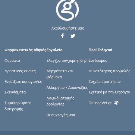
Ακουλουθήστε μας
Φαρμακευτικός οδηγός
Εργαλεία
Περί Γαληνού
Φάρμακα
Έλεγχος συγχορήγησης
Συνδρομές
Δραστικές ουσίες
Μητρότητα και
Δυνατότητες προβολής
φάρμακα
Ενδείξεις και αγωγές
Συχνές ερωτήσεις
Αλλεργίες / Δυσανεξίες
Σκευάσματα
Σχετικά με την Ergobyte
Λεξικό ιατρικής
Συμπληρώματα
GalinosVet.gr
ορολογίας
διατροφής
Οι συνταγές μου