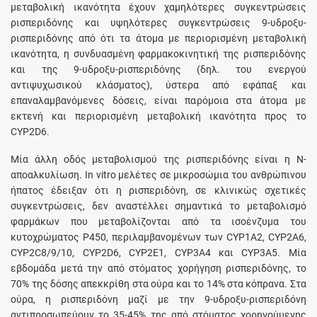
μεταβολική ικανότητα έχουν χαμηλότερες συγκεντρώσεις
ρισπεριδόνης και υψηλότερες συγκεντρώσεις 9-υδροξυ-
ρισπεριδόνης από ότι τα άτομα με περιορισμένη μεταβολική
ικανότητα, η συνδυασμένη φαρμακοκινητική της ρισπεριδόνης
και της 9-υδροξυ-ρισπεριδόνης (δηλ. του ενεργού
αντιψυχωσικού κλάσματος), ύστερα από εφάπαξ και
επαναλαμβανόμενες δόσεις, είναι παρόμοια στα άτομα με
εκτενή και περιορισμένη μεταβολική ικανότητα προς το
CYP2D6.
Μία άλλη οδός μεταβολισμού της ρισπεριδόνης είναι η Ν-
αποαλκυλίωση. In vitro μελέτες σε μικροσώμια του ανθρώπινου
ήπατος έδειξαν ότι η ρισπεριδόνη, σε κλινικώς σχετικές
συγκεντρώσεις, δεν αναστέλλει σημαντικά το μεταβολισμό
φαρμάκων που μεταβολίζονται από τα ισοένζυμα του
κυτοχρώματος P450, περιλαμβανομένων των CYP1A2, CYP2A6,
CYP2C8/9/10, CYP2D6, CYP2E1, CYP3A4 και CYP3A5. Μία
εβδομάδα μετά την από στόματος χορήγηση ρισπεριδόνης, το
70% της δόσης απεκκρίθη στα ούρα και το 14% στα κόπρανα. Στα
ούρα, η ρισπεριδόνη μαζί με την 9-υδροξυ-ρισπεριδόνη
αντιπροσωπεύουν το 35-45% της από στόματος χορηγούμενης