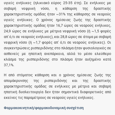
υγιείς ενήλικες (ηλικιακό εύρος 25-35 έτη). Σε ενήλικες με
σοβαρή νεφρική νόσο, η κάθαρση της δραστικής
χαρακτηριστικής ομάδας ήταν ~31% της κάθαρσης σε νεαρούς
υγιείς ενήλικες. Ο χρόνος ημίσειας ζωής της δραστικής
χαρακτηριστικής ομάδας ήταν 16,7 ώρες σε νεαρούς ενήλικες,
24,9 ώρες σε ενήλικες με μέτρια νεφρική νόσο (ή ~1,5 φορές
απ' ό,τι σε νεαρούς ενήλικες), και 28,8 ώρες σε άτομα με σοβαρή
νεφρική νόσο (ή ~1,7 φορές απ' ό,τι σε νεαρούς ενήλικες). Οι
συγκεντρώσεις ρισπεριδόνης στο πλάσμα ήταν φυσιολογικές σε
ασθενείς με ηπατική ανεπάρκεια, αλλά το μέσο ελεύθερο
κλάσμα της ρισπεριδόνης στο πλάσμα ήταν αυξημένο κατά
37,1%.
Η από στόματος κάθαρση και ο χρόνος ημίσειας ζωής της
απομάκρυνσης της ρισπεριδόνης και της δραστικής
χαρακτηριστικής ομάδας σε ενήλικες με μέτρια και σοβαρή
ηπατική δυσλειτουργία δεν ήταν σημαντικά διαφορετικές από
εκείνες τις παραμέτρους σε νεαρούς υγιείς ενήλικες.
Φαρμακοκινητική/φαρμακοδυναμική συσχέτιση