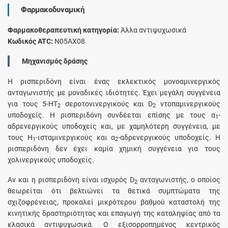
Φαρμακοδυναμική
Φαρμακοθεραπευτική κατηγορία:
Άλλα αντιψυχωσικά
Κωδικός ATC:
N05AX08
Μηχανισμός δράσης
Η ρισπεριδόνη είναι ένας εκλεκτικός μονοαμινεργικός
ανταγωνιστής με μοναδικές ιδιότητες. Έχει μεγάλη συγγένεια
για τους 5-ΗΤ
σεροτονινεργικούς και D
ντοπαμινεργικούς
2
2
υποδοχείς. Η ρισπεριδόνη συνδέεται επίσης με τους α
-
1
αδρενεργικούς υποδοχείς και, με χαμηλότερη συγγένεια, με
τους Η
-ισταμινεργικούς και α
-αδρενεργικούς υποδοχείς. Η
1
2
ρισπεριδόνη δεν έχει καμία χημική συγγένεια για τους
χολινεργικούς υποδοχείς.
Αν και η ρισπεριδόνη είναι ισχυρός D
ανταγωνιστής, ο οποίος
2
θεωρείται ότι βελτιώνει τα θετικά συμπτώματα της
σχιζοφρένειας, προκαλεί μικρότερου βαθμού καταστολή της
κινητικής δραστηριότητας και επαγωγή της καταληψίας από τα
κλασικά αντιψυχωσικά. O εξισορροπημένος κεντρικός