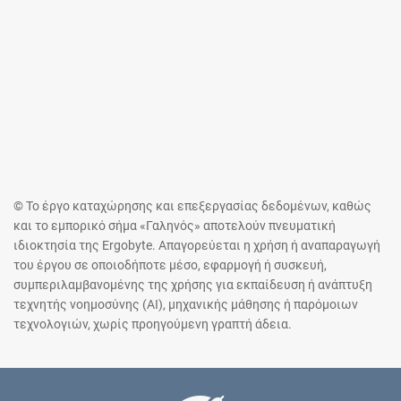
© Το έργο καταχώρησης και επεξεργασίας δεδομένων, καθώς
και το εμπορικό σήμα «Γαληνός» αποτελούν πνευματική
ιδιοκτησία της Ergobyte. Απαγορεύεται η χρήση ή αναπαραγωγή
του έργου σε οποιοδήποτε μέσο, εφαρμογή ή συσκευή,
συμπεριλαμβανομένης της χρήσης για εκπαίδευση ή ανάπτυξη
τεχνητής νοημοσύνης (AI), μηχανικής μάθησης ή παρόμοιων
τεχνολογιών, χωρίς προηγούμενη γραπτή άδεια.