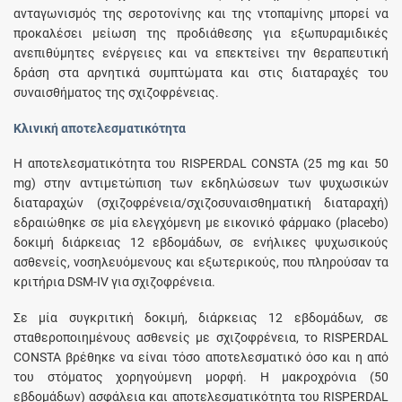
ανταγωνισμός της σεροτονίνης και της ντοπαμίνης μπορεί να
προκαλέσει μείωση της προδιάθεσης για εξωπυραμιδικές
ανεπιθύμητες ενέργειες και να επεκτείνει την θεραπευτική
δράση στα αρνητικά συμπτώματα και στις διαταραχές του
συναισθήματος της σχιζοφρένειας.
Κλινική αποτελεσματικότητα
Η αποτελεσματικότητα του RISPERDAL CONSTA (25 mg και 50
mg) στην αντιμετώπιση των εκδηλώσεων των ψυχωσικών
διαταραχών (σχιζοφρένεια/σχιζοσυναισθηματική διαταραχή)
εδραιώθηκε σε μία ελεγχόμενη με εικονικό φάρμακο (placebo)
δοκιμή διάρκειας 12 εβδομάδων, σε ενήλικες ψυχωσικούς
ασθενείς, νοσηλευόμενους και εξωτερικούς, που πληρούσαν τα
κριτήρια DSM-IV για σχιζοφρένεια.
Σε μία συγκριτική δοκιμή, διάρκειας 12 εβδομάδων, σε
σταθεροποιημένους ασθενείς με σχιζοφρένεια, το RISPERDAL
CONSTA βρέθηκε να είναι τόσο αποτελεσματικό όσο και η από
του στόματος χορηγούμενη μορφή. Η μακροχρόνια (50
εβδομάδων) ασφάλεια και αποτελεσματικότητα του RISPERDAL