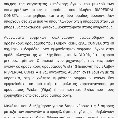
αύξηση της συχνότητας εμφάνισης όγκων του μυελού των
επινεφριδίων στους αρουραίους που έλαβαν RISPERDAL
CONSTA, παρατηρήθηκε και στις δύο ομάδες δόσεων. Δεν
υπάρχουν στοιχεία που να υποδηλώνουν ότι η υπερασβεστιαιμία
μπορεί να προκαλέσει φαιοχρωμοκυττώματα στους ανθρώπους.
Αδενώματα νεφρικών σωληναρίων εμφανίσθηκαν σε
αρσενικούς αρουραίους που έλαβαν RISPERDAL CONSTA στα 40
mg/kg/2 εβδομάδες. Δεν εμφανίστηκαν νεφρικοί όγκοι στην
ομάδα ελέγχου της χαμηλής δόσης, του NaCl 0,9%, ή του φορέα
μικροσφαιρίδίων. Ο υποκείμενος μηχανισμός των νεφρικών
όγκων σε αρσενικούς αρουραίους Wistar (Hannover) που έλαβαν
RΙSΡΕRDΑL CONSTA είναι άγνωστος. Αύξηση, σχετιζόμενη με τη
θεραπεία, στη συχνότητα εμφάνισης νεφρικών όγκων δεν
εμφανίσθηκε σε από στόματος μελέτες καρκινογένεσης με
αρουραίους Wistar (Wiga) ή σε ποντίκια Swiss που τους
χορηγήθηκε από στόματος ρισπεριδόνη.
Μελέτες που διεξήχθησαν για να διερευνήσουν τις διαφορές
μεταξύ των υπογενών στο προφίλ όγκου οργάνου, υποδηλώνουν
ότι το υπογένος Wistar (Hannover) που χρησιμοποιήθηκε στις