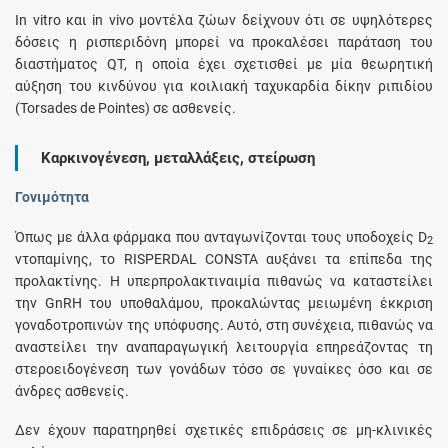
In vitro και in vivo μοντέλα ζώων δείχνουν ότι σε υψηλότερες
δόσεις η ρισπεριδόνη μπορεί να προκαλέσει παράταση του
διαστήματος QT, η οποία έχει σχετισθεί με μία θεωρητική
αύξηση του κινδύνου για κοιλιακή ταχυκαρδία δίκην ριπιδίου
(Torsades de Pointes) σε ασθενείς.
Καρκινογένεση, μεταλλάξεις, στείρωση
Γονιμότητα
Όπως με άλλα φάρμακα που ανταγωνίζονται τους υποδοχείς D
2
ντοπαμίνης, το RISPERDAL CONSTA αυξάνει τα επίπεδα της
προλακτίνης. Η υπερπρολακτιναιμία πιθανώς να καταστείλει
την GnRH του υποθαλάμου, προκαλώντας μειωμένη έκκριση
γοναδοτροπινών της υπόφυσης. Αυτό, στη συνέχεια, πιθανώς να
αναστείλει την αναπαραγωγική λειτουργία επηρεάζοντας τη
στεροειδογένεση των γονάδων τόσο σε γυναίκες όσο και σε
άνδρες ασθενείς.
Δεν έχουν παρατηρηθεί σχετικές επιδράσεις σε μη-κλινικές