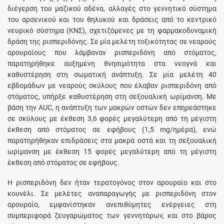
διέγερση του μαζικού αδένα, αλλαγές στο γεννητικό σύστημα
του αρσενικού και του θηλυκού και δράσεις από το κεντρικό
νευρικό σύστημα (ΚΝΣ), σχετιζόμενες με τη φαρμακοδυναμική
δράση της ρισπεριδόνης. Σε μία μελέτη τοξικότητας σε νεαρούς
αρουραίους που λάμβαναν ρισπεριδόνη από στόματος,
παρατηρήθηκε αυξημένη θνησιμότητα στα νεογνά και
καθυστέρηση στη σωματική ανάπτυξη. Σε μία μελέτη 40
εβδομάδων με νεαρούς σκύλους που έλαβαν ρισπεριδόνη από
στόματος, υπήρξε καθυστέρηση στη σεξουαλική ωρίμανση. Με
βάση την AUC, η ανάπτυξη των μακρών οστών δεν επηρεάστηκε
σε σκύλους με έκθεση 3,6 φορές μεγαλύτερη από τη μέγιστη
έκθεση από στόματος σε εφήβους (1,5 mg/ημέρα), ενώ
παρατηρήθηκαν επιδράσεις στα μακρά οστά και τη σεξουαλική
ωρίμανση με έκθεση 15 φορές μεγαλύτερη από τη μέγιστη
έκθεση από στόματος σε εφήβους.
Η ρισπεριδόνη δεν ήταν τερατογόνος στον αρουραίο και στο
κουνέλι. Σε μελέτες αναπαραγωγής με ρισπεριδόνη στον
αρουραίο, εμφανίστηκαν ανεπιθύμητες ενέργειες στη
συμπεριφορά ζευγαρώματος των γεννητόρων, και στο βάρος