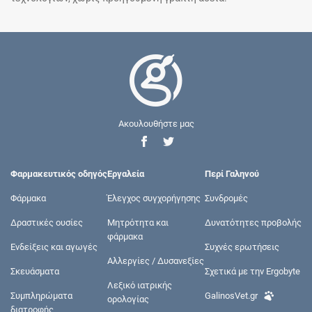
Ακουλουθήστε μας
Φαρμακευτικός οδηγός
Εργαλεία
Περί Γαληνού
Φάρμακα
Έλεγχος συγχορήγησης
Συνδρομές
Δραστικές ουσίες
Μητρότητα και
Δυνατότητες προβολής
φάρμακα
Ενδείξεις και αγωγές
Συχνές ερωτήσεις
Αλλεργίες / Δυσανεξίες
Σκευάσματα
Σχετικά με την Ergobyte
Λεξικό ιατρικής
Συμπληρώματα
GalinosVet.gr
ορολογίας
διατροφής