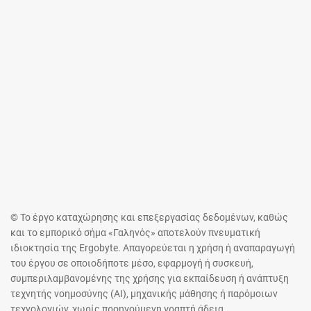
© Το έργο καταχώρησης και επεξεργασίας δεδομένων, καθώς
και το εμπορικό σήμα «Γαληνός» αποτελούν πνευματική
ιδιοκτησία της Ergobyte. Απαγορεύεται η χρήση ή αναπαραγωγή
του έργου σε οποιοδήποτε μέσο, εφαρμογή ή συσκευή,
συμπεριλαμβανομένης της χρήσης για εκπαίδευση ή ανάπτυξη
τεχνητής νοημοσύνης (AI), μηχανικής μάθησης ή παρόμοιων
τεχνολογιών, χωρίς προηγούμενη γραπτή άδεια.