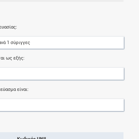
ευασίας:
ανά
1
σύριγγες
αι ως εξής:
εύασμα είναι:
Κωδικός UNII