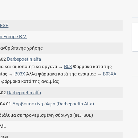
Συνδρομές
ESP
Μάθετε περισσότερα για τα οφέλη και τις
 Europe B.V.
επιπλέον παροχές των συνδρομητικών
προγραμμάτων
 ανθρώπινης χρήσης
Darbepoetin alfa
A02
α και αιμοποιητικά όργανα →
B03
Φάρμακα κατά της
μίας →
B03X
Άλλα φάρμακα κατά της αναιμίας →
B03XA
Ενδείξεις και αγωγές
 φάρμακα κατά της αναιμίας
Βρείτε θεραπευτικές ενδείξεις και αγωγές για
Darbepoetin alfa
A02
νόσους, συμπτώματα και ιατρικές πράξεις
Δαρβεποετίνη άλφα (Darbepoetin Alfa)
.04.01
διάλυμα σε προγεμισμένη σύριγγα (
)
INJ_SOL
4ML
Γνωρίζατε ότι...
0.4ML