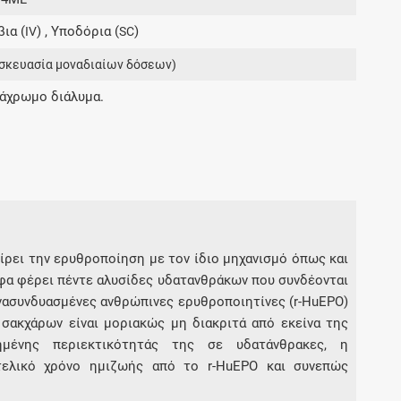
Μοιραζόμαστε μαζί σας γεγονότα της
ια (
) , Υποδόρια (
)
IV
SC
πορείας του Galinos.gr από το 2011 μέχρι
σήμερα
σκευασία μοναδιαίων δόσεων)
 άχρωμο διάλυμα.
είρει την ερυθροποίηση με τον ίδιο μηχανισμό όπως και
φα φέρει πέντε αλυσίδες υδατανθράκων που συνδέονται
ανασυνδυασμένες ανθρώπινες ερυθροποιητίνες (r-HuEPO)
σακχάρων είναι μοριακώς μη διακριτά από εκείνα της
μένης περιεκτικότητάς της σε υδατάνθρακες, η
τελικό χρόνο ημιζωής από το r-HuEPO και συνεπώς