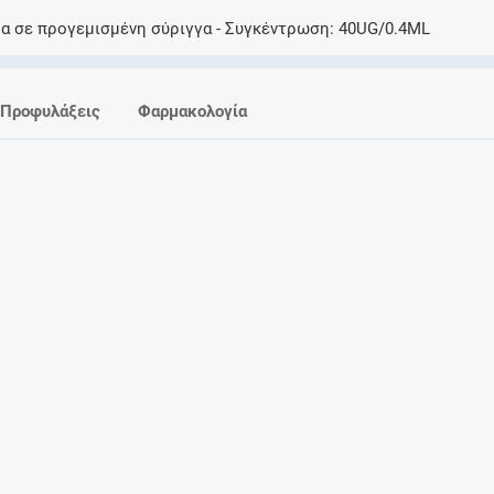
Ελέγξτε την αγωγή σας για αντενδείξεις και
μα σε προγεμισμένη σύριγγα
Συγκέντρωση
40UG/0.4ML
αλληλεπιδράσεις μεταξύ των φαρμάκων
Προφυλάξεις
Φαρμακολογία
Οι συνταγές μου
Αποθηκεύστε τις συνταγές σας και
μοιραστείτε τις εύκολα και με ασφάλεια
Μητρότητα και φάρμακα
Ενημερωθείτε για την ασφάλεια χορήγησης
ενός φαρμάκου κατά τη διάρκεια της
εγκυμοσύνης ή του θηλασμού