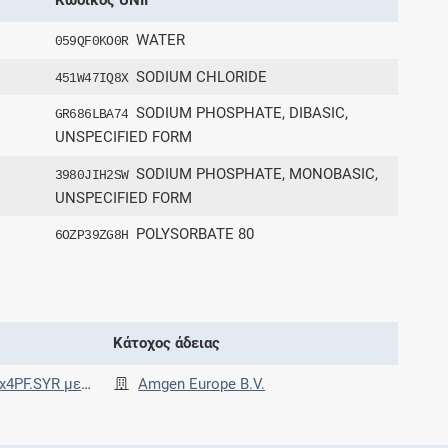
WATER
059QF0KO0R
SODIUM CHLORIDE
451W47IQ8X
SODIUM PHOSPHATE, DIBASIC,
GR686LBA74
UNSPECIFIED FORM
SODIUM PHOSPHATE, MONOBASIC,
3980JIH2SW
UNSPECIFIED FORM
POLYSORBATE 80
6OZP39ZG8H
Κάτοχος άδειας
ανισμό κάλυψης βελόνας
Amgen Europe B.V.