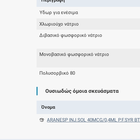
Ύδωρ για ενέσιμα
Χλωριούχο νάτριο
Διβασικό φωσφορικό νάτριο
Μονοβασικό φωσφορικό νάτριο
Πολυσορβικό 80
Ουσιωδώς όμοια σκευάσματα
Όνομα
ARANESP INJ.SOL 40MCG/0,4ML P.F.SYR BTx4PF.SYR με μηχανισμό κάλυψης βελόνας μηχ