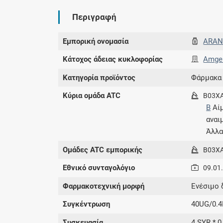
Περιγραφή
Εμπορική ονομασία
ARAN
Κάτοχος άδειας κυκλοφορίας
Amgen
Κατηγορία προϊόντος
Φάρμακα
Κύρια ομάδα ATC
B03X
B
Αίμ
αναι
Άλλα
Ομάδες ATC εμπορικής
B03X
Εθνικό συνταγολόγιο
09.01
Φαρμακοτεχνική μορφή
Ενέσιμο 
Συγκέντρωση
40UG/0.
Συσκευασία
4 SYR * 