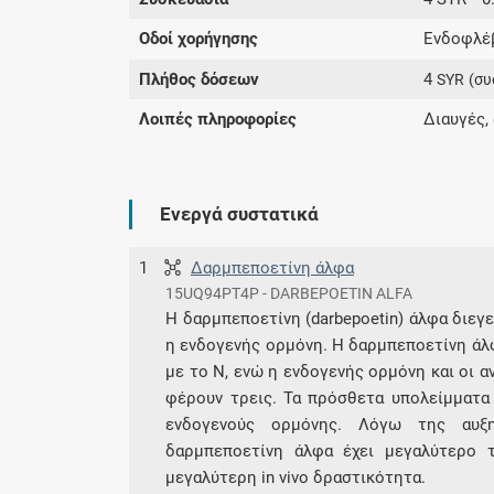
Οδοί χορήγησης
Ενδοφλέβ
Πλήθος δόσεων
4
SYR
(συ
Λοιπές πληροφορίες
Διαυγές,
Ενεργά συστατικά
1
Δαρμπεποετίνη άλφα
15UQ94PT4P - DARBEPOETIN ALFA
Η δαρμπεποετίνη (darbepoetin) άλφα διεγ
η ενδογενής ορμόνη. Η δαρμπεποετίνη άλ
με το N, ενώ η ενδογενής ορμόνη και οι 
φέρουν τρεις. Τα πρόσθετα υπολείμματα 
ενδογενούς ορμόνης. Λόγω της αυξη
δαρμπεποετίνη άλφα έχει μεγαλύτερο 
μεγαλύτερη in vivo δραστικότητα.