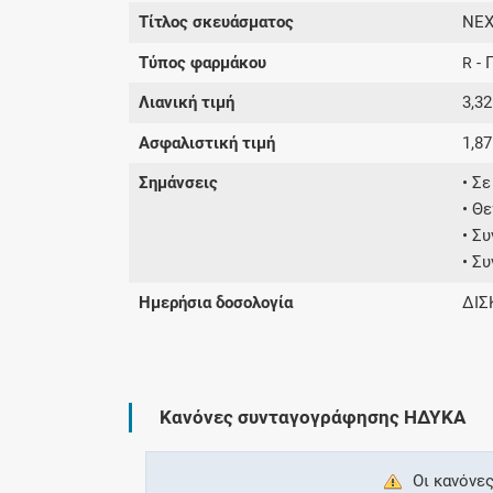
Τίτλος σκευάσματος
NEX
Τύπος φαρμάκου
- 
R
Λιανική τιμή
3,32
Ασφαλιστική τιμή
1,87
Σημάνσεις
• Σ
• Θ
• Σ
• Σ
Ημερήσια δοσολογία
ΔΙΣ
Κανόνες συνταγογράφησης ΗΔΥΚΑ
Οι κανόνες