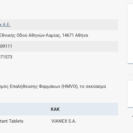
Συνδρομές
x A.E.
Μάθετε περισσότερα για τα οφέλη και τις
 Εθνικής Οδού Αθηνών-Λαμίας, 14671 Αθήνα
επιπλέον παροχές των συνδρομητικών
προγραμμάτων
009111
071573
Ενδείξεις και αγωγές
ισμός Επαλήθευσης Φαρμάκων (HMVO), το σκεύασμα
Βρείτε θεραπευτικές ενδείξεις και αγωγές για
νόσους, συμπτώματα και ιατρικές πράξεις
ΚΑΚ
tant Tablets
VIANEX S.A.
Γνωρίζατε ότι...