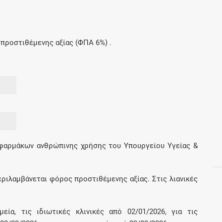
Μοιραζόμαστε μαζί σας γεγονότα της
πορείας του Galinos.gr από το 2011 μέχρι
σήμερα
προστιθέμενης αξίας (ΦΠΑ 6%) .
 φαρμάκων ανθρώπινης χρήσης του Υπουργείου Υγείας &
εριλαμβάνεται φόρος προστιθέμενης αξίας. Στις λιανικές
εία, τις ιδιωτικές κλινικές από 02/01/2026, για τις