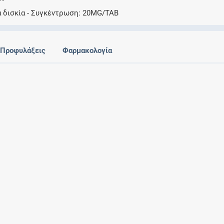
Ελέγξτε την αγωγή σας για αντενδείξεις και
 δισκία
Συγκέντρωση
20MG/TAB
αλληλεπιδράσεις μεταξύ των φαρμάκων
Προφυλάξεις
Φαρμακολογία
Οι συνταγές μου
Αποθηκεύστε τις συνταγές σας και
μοιραστείτε τις εύκολα και με ασφάλεια
Μητρότητα και φάρμακα
Ενημερωθείτε για την ασφάλεια χορήγησης
ενός φαρμάκου κατά τη διάρκεια της
εγκυμοσύνης ή του θηλασμού