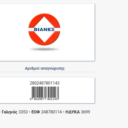
Αριθμοί αναγνώρισης
2802487801143
•
Γαληνός
3353
•
ΕΟΦ
248780114
•
ΗΔΥΚΑ
3699