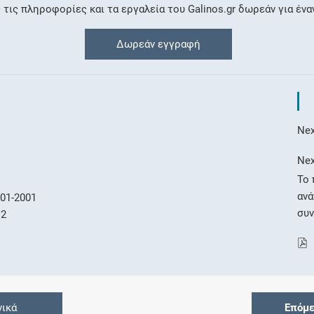
ις πληροφορίες και τα εργαλεία του Galinos.gr δωρεάν για ένα
Δωρεάν εγγραφή
Nex
Nex
Το 
αν
01-2001
συ
12
νικά
Επόμ