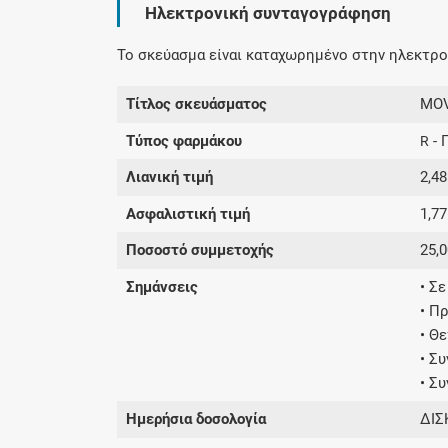
Ηλεκτρονική συνταγογράφηση
Το σκεύασμα είναι καταχωρημένο στην ηλεκτρον
Τίτλος σκευάσματος
MOV
Τύπος φαρμάκου
- 
R
Λιανική τιμή
2,48
Ασφαλιστική τιμή
1,77
Ποσοστό συμμετοχής
25,
Σημάνσεις
• Σ
• Π
• Θ
• Σ
• Σ
Ημερήσια δοσολογία
ΔΙΣΚ