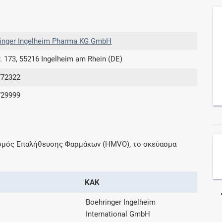
Συνδρομές
inger Ingelheim Pharma KG GmbH
Μάθετε περισσότερα για τα οφέλη και τις
r. 173, 55216 Ingelheim am Rhein (DE)
επιπλέον παροχές των συνδρομητικών
προγραμμάτων
772322
729999
Ενδείξεις και αγωγές
ισμός Επαλήθευσης Φαρμάκων (HMVO), το σκεύασμα
Βρείτε θεραπευτικές ενδείξεις και αγωγές για
νόσους, συμπτώματα και ιατρικές πράξεις
ΚΑΚ
Boehringer Ingelheim
Γνωρίζατε ότι...
International GmbH