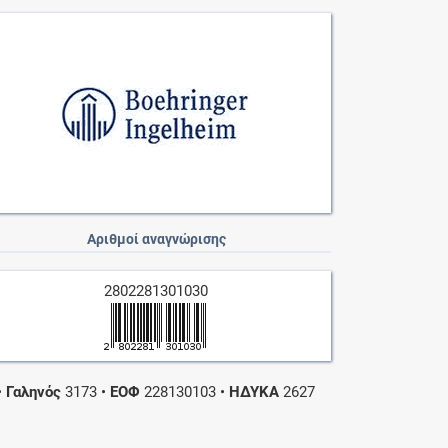
Αριθμοί αναγνώρισης
2802281301030
•
Γαληνός
3173
•
ΕΟΦ
228130103
•
ΗΔΥΚΑ
2627