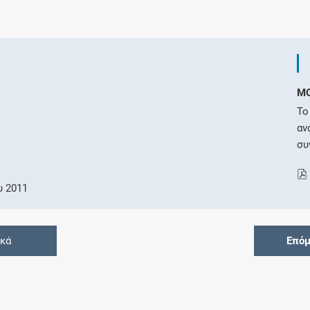
M
Το
αν
συ
6
υ 2011
ικά
Επόμ