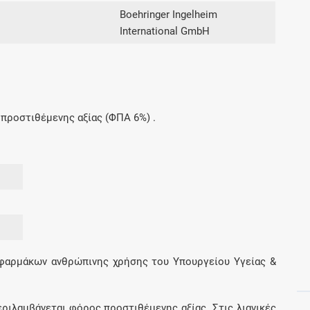
Μοιραζόμαστε μαζί σας γεγονότα της
Boehringer Ingelheim
πορείας του Galinos.gr από το 2011 μέχρι
International GmbH
σήμερα
προστιθέμενης αξίας (ΦΠΑ 6%) .
 φαρμάκων ανθρώπινης χρήσης του Υπουργείου Υγείας &
εριλαμβάνεται φόρος προστιθέμενης αξίας. Στις λιανικές