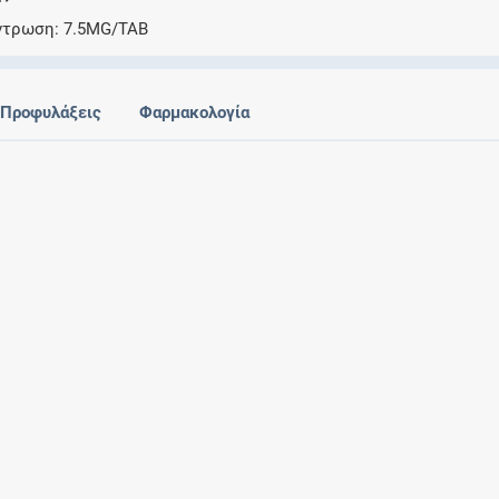
Ελέγξτε την αγωγή σας για αντενδείξεις και
ντρωση
7.5MG/TAB
αλληλεπιδράσεις μεταξύ των φαρμάκων
Προφυλάξεις
Φαρμακολογία
Οι συνταγές μου
Αποθηκεύστε τις συνταγές σας και
μοιραστείτε τις εύκολα και με ασφάλεια
Μητρότητα και φάρμακα
Ενημερωθείτε για την ασφάλεια χορήγησης
ενός φαρμάκου κατά τη διάρκεια της
εγκυμοσύνης ή του θηλασμού