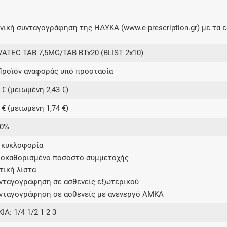
ική συνταγογράφηση της ΗΔΥΚΑ (www.e-prescription.gr) με τα ε
ATEC TAB 7,5MG/TAB BTx20 (BLIST 2x10)
Προϊόν αναφοράς υπό προστασία
 € (μειωμένη 2,43 €)
 € (μειωμένη 1,74 €)
00%
ε κυκλοφορία
ροκαθορισμένο ποσοστό συμμετοχής
ετική λίστα
υνταγογράφηση σε ασθενείς εξωτερικού
υνταγογράφηση σε ασθενείς με ανενεργό ΑΜΚΑ
ΙΑ: 1/4 1/2 1 2 3