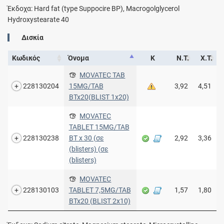
Έκδοχα: Hard fat (type Suppocire BP), Macrogolglycerol
Hydroxystearate 40
Δισκία
Κωδικός
Όνομα
Κ
Ν.Τ.
Χ.Τ.
MOVATEC TAB
228130204
15MG/TAB
3,92
4,51
BTx20(BLIST 1x20)
MOVATEC
TABLET 15MG/TAB
228130238
BT x 30 (σε
2,92
3,36
(blisters) (σε
(blisters)
MOVATEC
228130103
TABLET 7,5MG/TAB
1,57
1,80
BTx20 (BLIST 2x10)