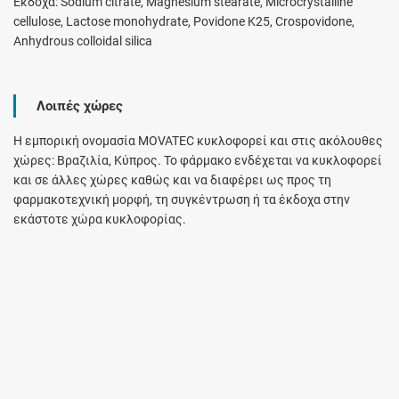
Έκδοχα: Sodium citrate, Magnesium stearate, Microcrystalline
cellulose, Lactose monohydrate, Povidone K25, Crospovidone,
Anhydrous colloidal silica
Λοιπές χώρες
Η εμπορική ονομασία MOVATEC κυκλοφορεί και στις ακόλουθες
χώρες: Βραζιλία, Κύπρος. Το φάρμακο ενδέχεται να κυκλοφορεί
και σε άλλες χώρες καθώς και να διαφέρει ως προς τη
φαρμακοτεχνική μορφή, τη συγκέντρωση ή τα έκδοχα στην
εκάστοτε χώρα κυκλοφορίας.