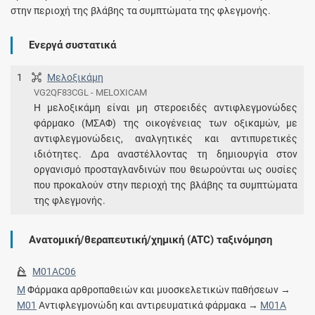
στην περιοχή της βλάβης τα συμπτώματα της φλεγμονής.
Ενεργά συστατικά
1
Μελοξικάμη
VG2QF83CGL - MELOXICAM
Η μελοξικάμη είναι μη στεροειδές αντιφλεγμονώδες
φάρμακο (ΜΣΑΦ) της οικογένειας των οξικαμών, με
αντιφλεγμονώδεις, αναλγητικές και αντιπυρετικές
ιδιότητες. Δρα αναστέλλοντας τη δημιουργία στον
οργανισμό προσταγλανδινών που θεωρούνται ως ουσίες
που προκαλούν στην περιοχή της βλάβης τα συμπτώματα
της φλεγμονής.
Ανατομική/θεραπευτική/χημική (ATC) ταξινόμηση
M01AC06
M
Φάρμακα αρθροπαθειών και μυοσκελετικών παθήσεων →
M01
Αντιφλεγμονώδη και αντιρευματικά φάρμακα →
M01A