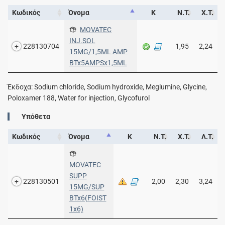
Κωδικός
Όνομα
Κ
Ν.Τ.
Χ.Τ.
MOVATEC
INJ.SOL
228130704
1,95
2,24
15MG/1,5ML AMP
BTx5AMPSx1,5ML
Έκδοχα: Sodium chloride, Sodium hydroxide, Meglumine, Glycine,
Poloxamer 188, Water for injection, Glycofurol
Yπόθετα
Κωδικός
Όνομα
Κ
Ν.Τ.
Χ.Τ.
Λ.Τ.
MOVATEC
SUPP
228130501
2,00
2,30
3,24
15MG/SUP
BTx6(FOIST
1x6)