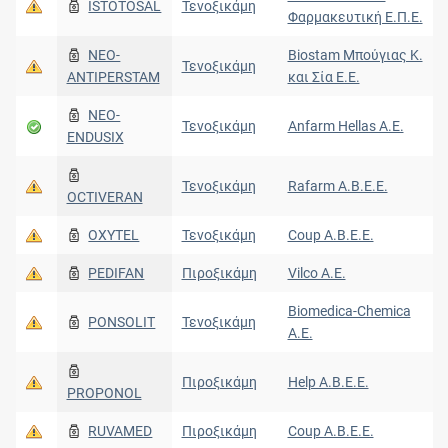
ISTOTOSAL
Τενοξικάμη
Φαρμακευτική Ε.Π.Ε.
NEO-
Biostam Μπούγιας Κ.
Τενοξικάμη
ANTIPERSTAM
και Σία Ε.Ε.
NEO-
Τενοξικάμη
Anfarm Hellas Α.Ε.
ENDUSIX
Τενοξικάμη
Rafarm Α.Β.Ε.Ε.
OCTIVERAN
OXYTEL
Τενοξικάμη
Coup Α.Β.Ε.Ε.
PEDIFAN
Πιροξικάμη
Vilco Α.Ε.
Biomedica-Chemica
PONSOLIT
Τενοξικάμη
Α.Ε.
Πιροξικάμη
Help A.B.E.E.
PROPONOL
RUVAMED
Πιροξικάμη
Coup Α.Β.Ε.Ε.