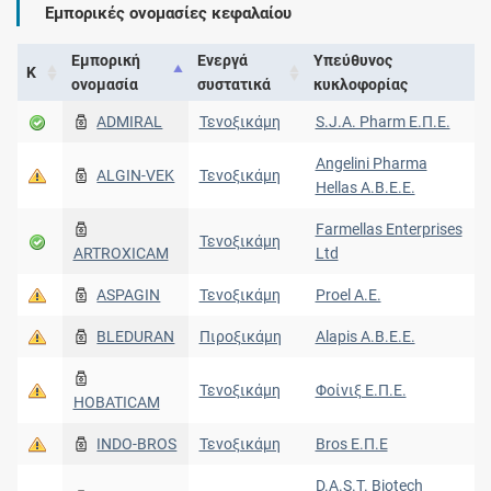
Εμπορικές ονομασίες κεφαλαίου
Εμπορική
Ενεργά
Υπεύθυνος
Κ
ονομασία
συστατικά
κυκλοφορίας
ADMIRAL
Τενοξικάμη
S.J.A. Pharm Ε.Π.Ε.
Angelini Pharma
ALGIN-VEK
Τενοξικάμη
Hellas Α.Β.Ε.Ε.
Farmellas Enterprises
Τενοξικάμη
ARTROXICAM
Ltd
ASPAGIN
Τενοξικάμη
Proel A.E.
BLEDURAN
Πιροξικάμη
Alapis A.B.E.E.
Τενοξικάμη
Φοίνιξ E.Π.Ε.
HOBATICAM
INDO-BROS
Τενοξικάμη
Bros E.Π.Ε
D.A.S.T. Biotech