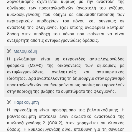
λορνοξικάμης σχετίζεται κυρίως με την αναστολή της
σύνθεσης των προσταγλανδινών (αναστολή του ενζύμου
κυκλοοξυγενάση) που οδηγεί σε απευαισθητοποίηση των
περιφερικών υποδοχέων του πόνου και συνεπώς σε
αναστολή της φλεγμονής. Έχει επίσης αναφερθεί κεντρική
δράση στην υποδοχή του πόνου που φαίνεται να είναι
ανεξάρτητη από τις αντιφλεγμονώδεις δράσεις.
Μελοξικάμη
Η μελοξικάμη είναι μη στεροειδές αντιφλεγμονώδες
φάρμακο (ΜΣΑΦ) της οικογένειας των οξικαμών, με
αντιφλεγμονώδεις, αναλγητικές και αντιπυρετικές
ιδιότητες. Δρα αναστέλλοντας τη δημιουργία στον οργανισμό
προσταγλανδινών που θεωρούνται ως ουσίες που προκαλούν
στην περιοχή της βλάβης τα συμπτώματα της φλεγμονής.
Παρεκοξίμπη
Η παρεκοξίμπη είναι προφάρμακο της βαλντεκοξίμπης. Η
βαλντεκοξίμπη αποτελεί έναν εκλεκτικό αναστολέα της
κυκλοοξυγενάσης-2 (COX-2), όταν χορηγείται σε κλινικές
δόσεις. Η κυκλοοξυγενάση είναι υπεύθυνη για τη σύνθεση