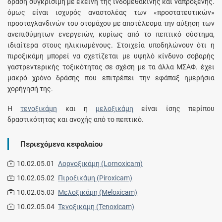
δράση συγκρίσιμη με εκείνη της ινδομεθακίνης και ναπροξένης.
όμως είναι ισχυρός αναστολέας των «προστατευτικών»
προσταγλανδινών του στομάχου με αποτέλεσμα την αύξηση των
ανεπιθύμητων ενεργειών, κυρίως από το πεπτικό σύστημα,
ιδιαίτερα στους ηλικιωμένους. Στοιχεία υποδηλώνουν ότι η
πιροξικάμη μπορεί να σχετίζεται με υψηλό κίνδυνο σοβαρής
γαστρεντερικής τοξικότητας σε σχέση με τα άλλα ΜΣΑΦ. έχει
μακρό χρόνο δράσης που επιτρέπει την εφάπαξ ημερήσια
χορήγησή της.
H
τενοξικάμη
και η
μελοξικάμη
είναι ίσης περίπου
δραστικότητας και ανοχής από το πεπτικό.
Περιεχόμενα κεφαλαίου
10.02.05.01
Λορνοξικάμη (Lornoxicam)
10.02.05.02
Πιροξικάμη (Piroxicam)
10.02.05.03
Μελοξικάμη (Meloxicam)
10.02.05.04
Τενοξικάμη (Tenoxicam)