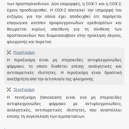
των προσταγλανδινών. Δύο ισομορφές, η COX-1 και η COX-2,
έχουν προσδιορισθεί. Η COX-2 αποτελεί την ισομορφή του
ενζύμου, για την οποία έχει αποδειχθεί ότι παράγεται
επαγωγικά κατόπιν προφλεγμονωδών ερεθισμάτων και
θεωρείται κυρίως υπεύθυνη για τη σύνθεση των
προστανοειδών που διαμεσολαβούν στην πρόκληση άλγους,
φλεγμονής και πυρετού.
Πιροξικάμη
Η πιροξικάμη είναι μη στεροειδές αντιφλεγμονώδες
φάρμακο, το οποίο διαθέτει επίσης αναλγητικές και
αντιπυρετικές ιδιότητες. Η πιροξικάμη είναι δραστική
ανεξάρτητα από την αιτιολογία της φλεγμονής.
Τενοξικάμη
Η τενοξικάμη (tenoxicam) είναι ένα μη στεροειδές
αντιφλεγμονώδες φάρμακο με αντιφλεγμονώδεις,
αναλγητικές, αντιπυρετικές ιδιότητες, που αναστέλλει
επίσης τη συγκόλληση των αιμοπεταλίων.