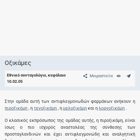
Οξικάμες
Εθνικό συνταγολόγιο, κεφάλαιο
Μοιραστείτε
10.02.05
Στην ομάδα αυτή των αντιφλεγμονωδών φαρμάκων ανήκουν η
πιροξικάμη
, η
τενοξικάμη
, η
μελοξικάμη
και η
λορνοξικάμη
.
O κλασικός εκπρόσωπος της ομάδας αυτής, η πιροξικάμη, είναι
ίσως ο πιο ισχυρός αναστολέας της σύνθεσης των
προσταγλανδινών και έχει αντιφλεγμονώδη και αναλγητική