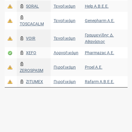
SORAL
Τενοξικάμη
Help A.B.E.E.
Τενοξικάμη
Genepharm Α.Ε.
TOSCACALM
Γραμμενίδης Δ.
VOIR
Τενοξικάμη
Αθανάσιος
XEFO
Λορνοξικάμη
Pharmazac Α.Ε.
Πιροξικάμη
Proel A.E.
ZEROSPASM
ZITUMEX
Πιροξικάμη
Rafarm Α.Β.Ε.Ε.