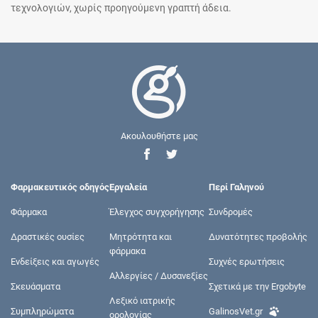
τεχνολογιών, χωρίς προηγούμενη γραπτή άδεια.
Ακουλουθήστε μας
Φαρμακευτικός οδηγός
Εργαλεία
Περί Γαληνού
Φάρμακα
Έλεγχος συγχορήγησης
Συνδρομές
Δραστικές ουσίες
Μητρότητα και
Δυνατότητες προβολής
φάρμακα
Ενδείξεις και αγωγές
Συχνές ερωτήσεις
Αλλεργίες / Δυσανεξίες
Σκευάσματα
Σχετικά με την Ergobyte
Λεξικό ιατρικής
Συμπληρώματα
GalinosVet.gr
ορολογίας