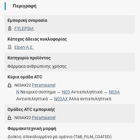
Περιγραφή
Εμπορική ονομασία
FYLEPSIA
Κάτοχος άδειας κυκλοφορίας
Elpen A.E.
Κατηγορία προϊόντος
Φάρμακα ανθρώπινης χρήσης
Κύρια ομάδα ATC
Perampanel
N03AX22
N
Νευρικό σύστημα →
N03
Αντιεπιληπτικά →
N03A
Αντιεπιληπτικά →
N03AX
Άλλα αντιεπιληπτικά
Ομάδες ATC εμπορικής
Perampanel
N03AX22
Φαρμακοτεχνική μορφή
Δισκίο, επικαλυμμένο με υμένιο (
)
TAB_FILM_COATED