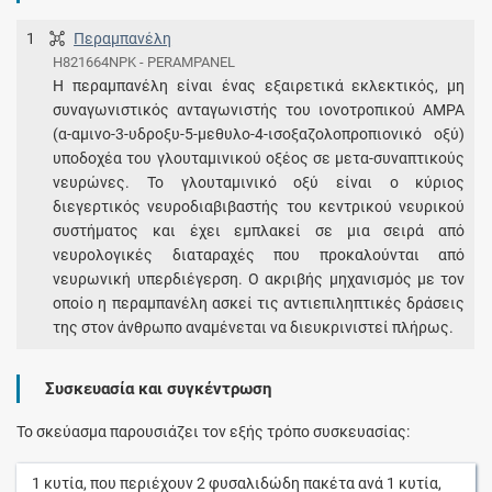
1
Περαμπανέλη
H821664NPK - PERAMPANEL
Η περαμπανέλη είναι ένας εξαιρετικά εκλεκτικός, μη
συναγωνιστικός ανταγωνιστής του ιονοτροπικού AMPA
(α-αμινο-3-υδροξυ-5-μεθυλο-4-ισοξαζολοπροπιονικό οξύ)
υποδοχέα του γλουταμινικού οξέος σε μετα-συναπτικούς
νευρώνες. Το γλουταμινικό οξύ είναι ο κύριος
διεγερτικός νευροδιαβιβαστής του κεντρικού νευρικού
συστήματος και έχει εμπλακεί σε μια σειρά από
νευρολογικές διαταραχές που προκαλούνται από
νευρωνική υπερδιέγερση. Ο ακριβής μηχανισμός με τον
οποίο η περαμπανέλη ασκεί τις αντιεπιληπτικές δράσεις
της στον άνθρωπο αναμένεται να διευκρινιστεί πλήρως.
Συσκευασία και συγκέντρωση
Το σκεύασμα παρουσιάζει τον εξής τρόπο συσκευασίας:
1
κυτία
, που περιέχουν
2
φυσαλιδώδη πακέτα
ανά
1
κυτία
,