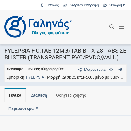
Είσοδος
Δωρεάν εγγραφή
Συνδρομή
®
Οδηγός φαρμάκων
FYLEPSIA F.C.TAB 12MG/TAB BT X 28 TABS ΣΕ
BLISTER (TRANSPARENT PVC/PVDC///ALU)
Σκεύασμα - Γενικές πληροφορίες
Μοιραστείτε
Εμπορική
FYLEPSIA
Μορφή
Δισκίο, επικαλυμμένο με υμένιο
Συ
Γενικά
Διάθεση
Οδηγίες χρήσης
Περισσότερα