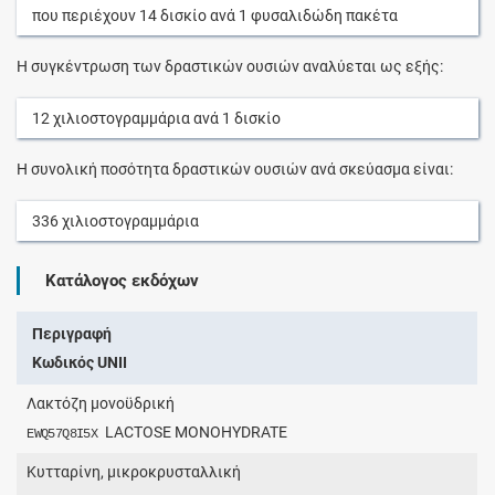
που περιέχουν
14
δισκίο
ανά
1
φυσαλιδώδη πακέτα
Η συγκέντρωση των δραστικών ουσιών αναλύεται ως εξής:
12
χιλιοστογραμμάρια
ανά
1
δισκίο
Η συνολική ποσότητα δραστικών ουσιών ανά σκεύασμα είναι:
336
χιλιοστογραμμάρια
Κατάλογος εκδόχων
Περιγραφή
Κωδικός UNII
Λακτόζη μονοϋδρική
LACTOSE MONOHYDRATE
EWQ57Q8I5X
Κυτταρίνη, μικροκρυσταλλική