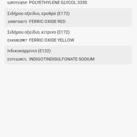
POLYETHYLENE GLYCOL 3350
G2M7P15E5P
Σιδήρου οξείδιο, ερυθρό (Ε172)
FERRIC OXIDE RED
1K09F3G675
Σιδήρου οξείδιο, κίτρινο (Ε172)
FERRIC OXIDE YELLOW
EX438O2MRT
Ινδικοκαρμίνιο (E132)
INDIGOTINDISULFONATE SODIUM
D3741U8K7L