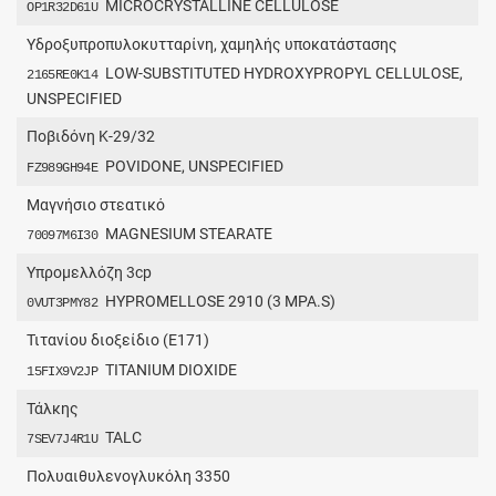
MICROCRYSTALLINE CELLULOSE
OP1R32D61U
Υδροξυπροπυλοκυτταρίνη, χαμηλής υποκατάστασης
LOW-SUBSTITUTED HYDROXYPROPYL CELLULOSE,
2165RE0K14
UNSPECIFIED
Ποβιδόνη K-29/32
POVIDONE, UNSPECIFIED
FZ989GH94E
Μαγνήσιο στεατικό
MAGNESIUM STEARATE
70097M6I30
Υπρομελλόζη 3cp
HYPROMELLOSE 2910 (3 MPA.S)
0VUT3PMY82
Τιτανίου διοξείδιο (Ε171)
TITANIUM DIOXIDE
15FIX9V2JP
Τάλκης
TALC
7SEV7J4R1U
Πολυαιθυλενογλυκόλη 3350