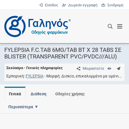
Είσοδος
Δωρεάν εγγραφή
Συνδρομή
®
Οδηγός φαρμάκων
FYLEPSIA F.C.TAB 6MG/TAB BT X 28 TABS ΣΕ
BLISTER (TRANSPARENT PVC/PVDC///ALU)
Σκεύασμα - Γενικές πληροφορίες
Μοιραστείτε
Εμπορική
FYLEPSIA
Μορφή
Δισκίο, επικαλυμμένο με υμένιο
Συ
Γενικά
Διάθεση
Οδηγίες χρήσης
Περισσότερα