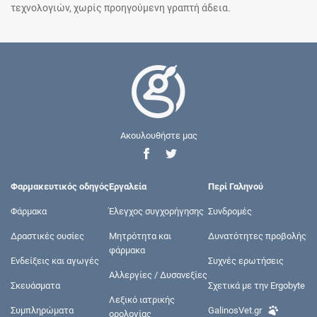
τεχνολογιών, χωρίς προηγούμενη γραπτή άδεια.
Ακουλουθήστε μας
Φαρμακευτικός οδηγός
Εργαλεία
Περί Γαληνού
Φάρμακα
Έλεγχος συγχορήγησης
Συνδρομές
Δραστικές ουσίες
Μητρότητα και
Δυνατότητες προβολής
φάρμακα
Ενδείξεις και αγωγές
Συχνές ερωτήσεις
Αλλεργίες / Δυσανεξίες
Σκευάσματα
Σχετικά με την Ergobyte
Λεξικό ιατρικής
Συμπληρώματα
GalinosVet.gr
ορολογίας