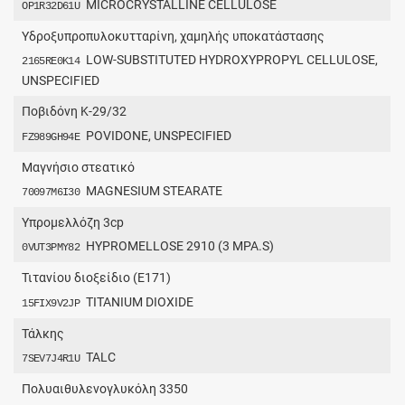
MICROCRYSTALLINE CELLULOSE
OP1R32D61U
Υδροξυπροπυλοκυτταρίνη, χαμηλής υποκατάστασης
LOW-SUBSTITUTED HYDROXYPROPYL CELLULOSE,
2165RE0K14
UNSPECIFIED
Ποβιδόνη K-29/32
POVIDONE, UNSPECIFIED
FZ989GH94E
Μαγνήσιο στεατικό
MAGNESIUM STEARATE
70097M6I30
Υπρομελλόζη 3cp
HYPROMELLOSE 2910 (3 MPA.S)
0VUT3PMY82
Τιτανίου διοξείδιο (Ε171)
TITANIUM DIOXIDE
15FIX9V2JP
Τάλκης
TALC
7SEV7J4R1U
Πολυαιθυλενογλυκόλη 3350