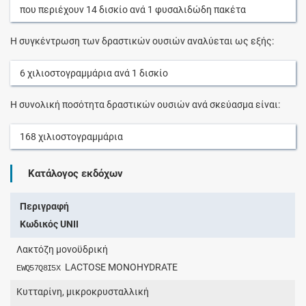
που περιέχουν
14
δισκίο
ανά
1
φυσαλιδώδη πακέτα
Η συγκέντρωση των δραστικών ουσιών αναλύεται ως εξής:
6
χιλιοστογραμμάρια
ανά
1
δισκίο
Η συνολική ποσότητα δραστικών ουσιών ανά σκεύασμα είναι:
168
χιλιοστογραμμάρια
Κατάλογος εκδόχων
Περιγραφή
Κωδικός UNII
Λακτόζη μονοϋδρική
LACTOSE MONOHYDRATE
EWQ57Q8I5X
Κυτταρίνη, μικροκρυσταλλική