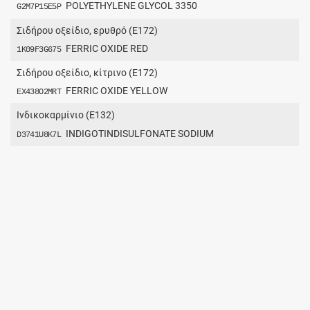
POLYETHYLENE GLYCOL 3350
G2M7P15E5P
Σιδήρου οξείδιο, ερυθρό (Ε172)
FERRIC OXIDE RED
1K09F3G675
Σιδήρου οξείδιο, κίτρινο (Ε172)
FERRIC OXIDE YELLOW
EX438O2MRT
Ινδικοκαρμίνιο (E132)
INDIGOTINDISULFONATE SODIUM
D3741U8K7L