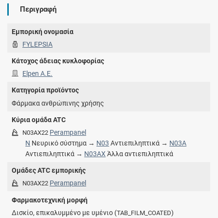
Περιγραφή
Εμπορική ονομασία
FYLEPSIA
Κάτοχος άδειας κυκλοφορίας
Elpen A.E.
Κατηγορία προϊόντος
Φάρμακα ανθρώπινης χρήσης
Κύρια ομάδα ATC
Perampanel
N03AX22
N
Νευρικό σύστημα →
N03
Αντιεπιληπτικά →
N03A
Αντιεπιληπτικά →
N03AX
Άλλα αντιεπιληπτικά
Ομάδες ATC εμπορικής
Perampanel
N03AX22
Φαρμακοτεχνική μορφή
Δισκίο, επικαλυμμένο με υμένιο (
)
TAB_FILM_COATED