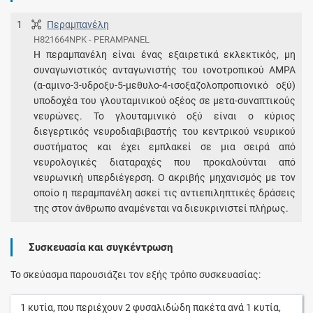
1
Περαμπανέλη
H821664NPK - PERAMPANEL
Η περαμπανέλη είναι ένας εξαιρετικά εκλεκτικός, μη
συναγωνιστικός ανταγωνιστής του ιονοτροπικού AMPA
(α-αμινο-3-υδροξυ-5-μεθυλο-4-ισοξαζολοπροπιονικό οξύ)
υποδοχέα του γλουταμινικού οξέος σε μετα-συναπτικούς
νευρώνες. Το γλουταμινικό οξύ είναι ο κύριος
διεγερτικός νευροδιαβιβαστής του κεντρικού νευρικού
συστήματος και έχει εμπλακεί σε μια σειρά από
νευρολογικές διαταραχές που προκαλούνται από
νευρωνική υπερδιέγερση. Ο ακριβής μηχανισμός με τον
οποίο η περαμπανέλη ασκεί τις αντιεπιληπτικές δράσεις
της στον άνθρωπο αναμένεται να διευκρινιστεί πλήρως.
Συσκευασία και συγκέντρωση
Το σκεύασμα παρουσιάζει τον εξής τρόπο συσκευασίας:
1
κυτία
, που περιέχουν
2
φυσαλιδώδη πακέτα
ανά
1
κυτία
,