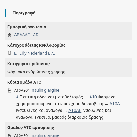
Περιγραφή
Εμπορική ονομασία
ABASAGLAR
Κάτοχος άδειας κυκλοφορίας
Eli Lilly Nederland B.V.
Κατηγορία προϊόντος
Φάρμακα ανθρώπινης χρήσης
Κύρια ομάδα ATC
Insulin glargine
A10AE04
A
Πεπτική οδός και μεταβολισμός →
A10
Φάρμακα
χρησιμοποιούμενα στον σακχαρώδη διαβήτη →
A10A
Ινσουλίνες και ανάλογα →
A10AE
Ινσουλίνες και
ανάλογα, ενέσιμα, μακράς διάρκειας δράσης
Ομάδες ATC εμπορικής
Insulin glargine
A10AE04