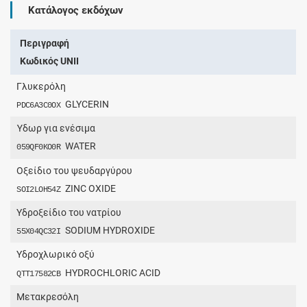
Κατάλογος εκδόχων
Περιγραφή
Κωδικός UNII
Γλυκερόλη
GLYCERIN
PDC6A3C0OX
Ύδωρ για ενέσιμα
WATER
059QF0KO0R
Οξείδιο του ψευδαργύρου
ZINC OXIDE
SOI2LOH54Z
Υδροξείδιο του νατρίου
SODIUM HYDROXIDE
55X04QC32I
Υδροχλωρικό οξύ
HYDROCHLORIC ACID
QTT17582CB
Μετακρεσόλη