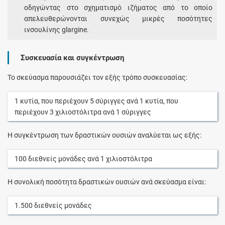
οδηγώντας στο σχηματισμό ιζήματος από το οποίο
απελευθερώνονται συνεχώς μικρές ποσότητες
ινσουλίνης glargine.
Συσκευασία και συγκέντρωση
Το σκεύασμα παρουσιάζει τον εξής τρόπο συσκευασίας:
1
κυτία
, που περιέχουν
5
σύριγγες
ανά
1
κυτία
, που
περιέχουν
3
χιλιοστόλιτρα
ανά
1
σύριγγες
Η συγκέντρωση των δραστικών ουσιών αναλύεται ως εξής:
100
διεθνείς μονάδες
ανά
1
χιλιοστόλιτρα
Η συνολική ποσότητα δραστικών ουσιών ανά σκεύασμα είναι:
1.500
διεθνείς μονάδες