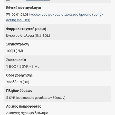
Εθνικό συνταγολόγιο
Iνσουλίνες μακράς διάρκειας δράσης (Long-
06.01.01.03
acting insulins)
Φαρμακοτεχνική μορφή
Ενέσιμο διάλυμα (
)
INJ_SOL
Συγκέντρωση
100[iU]/ML
Συσκευασία
1 BOX * 5 SYR * 3 ML
Οδοί χορήγησης
Υποδόρια (
)
SC
Πλήθος δόσεων
5
SYR
(συσκευασία μοναδιαίων δόσεων)
Λοιπές πληροφορίες
Διαυγές άχρωμο διάλυμα.