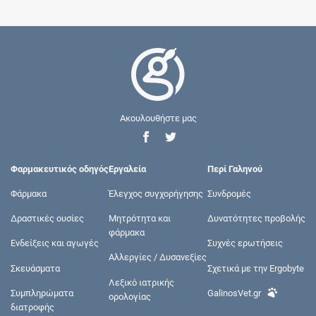
Ακουλουθήστε μας
Φαρμακευτικός οδηγός
Εργαλεία
Περί Γαληνού
Φάρμακα
Έλεγχος συγχορήγησης
Συνδρομές
Δραστικές ουσίες
Μητρότητα και
Δυνατότητες προβολής
φάρμακα
Ενδείξεις και αγωγές
Συχνές ερωτήσεις
Αλλεργίες / Δυσανεξίες
Σκευάσματα
Σχετικά με την Ergobyte
Λεξικό ιατρικής
Συμπληρώματα
GalinosVet.gr
ορολογίας
διατροφής