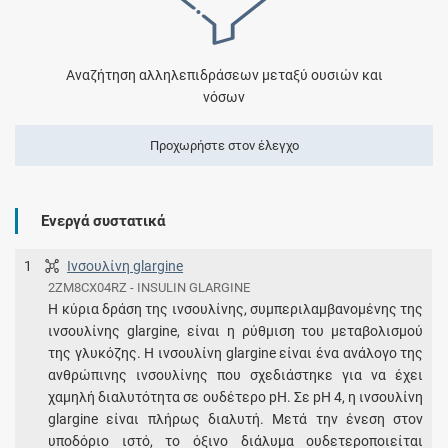
Αναζήτηση αλληλεπιδράσεων μεταξύ ουσιών και
νόσων
Προχωρήστε στον έλεγχο
Ενεργά συστατικά
1
Ινσουλίνη glargine
2ZM8CX04RZ - INSULIN GLARGINE
Η κύρια δράση της ινσουλίνης, συμπεριλαμβανομένης της
ινσουλίνης glargine, είναι η ρύθμιση του μεταβολισμού
της γλυκόζης. Η ινσουλίνη glargine είναι ένα ανάλογο της
ανθρώπινης ινσουλίνης που σχεδιάστηκε για να έχει
χαμηλή διαλυτότητα σε ουδέτερο pH. Σε pH 4, η ινσουλίνη
glargine είναι πλήρως διαλυτή. Μετά την ένεση στον
υποδόριο ιστό, το όξινο διάλυμα ουδετεροποιείται