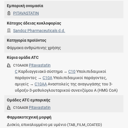
Εμπορική ονομασία
PITAVASTATIN
Κάτοχος άδειας κυκλοφορίας
Sandoz Pharmaceuticals d.d.
Κατηγορία προϊόντος
Φάρμακα ανθρώπινης χρήσης
Κύρια ομάδα ATC
Pitavastatin
C10AA08
C
Καρδιαγγειακό σύστημα →
C10
Υπολιπιδαιμικοί
παράγοντες →
C10A
Υπολιπιδαιμικοί παράγοντες,
αμιγείς →
C10AA
Αναστολείς της αναγωγάσης του 3-
υδροξυ-3-μεθυλογλουταρικού συνενζύμου Α (HMG CoA)
Ομάδες ATC εμπορικής
Pitavastatin
C10AA08
Φαρμακοτεχνική μορφή
Δισκίο, επικαλυμμένο με υμένιο (
)
TAB_FILM_COATED