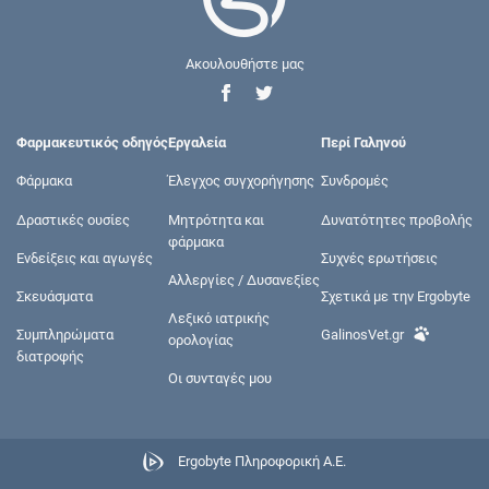
Ακουλουθήστε μας
Φαρμακευτικός οδηγός
Εργαλεία
Περί Γαληνού
Φάρμακα
Έλεγχος συγχορήγησης
Συνδρομές
Δραστικές ουσίες
Μητρότητα και
Δυνατότητες προβολής
φάρμακα
Ενδείξεις και αγωγές
Συχνές ερωτήσεις
Αλλεργίες / Δυσανεξίες
Σκευάσματα
Σχετικά με την Ergobyte
Λεξικό ιατρικής
Συμπληρώματα
GalinosVet.gr
ορολογίας
διατροφής
Οι συνταγές μου
Ergobyte Πληροφορική Α.Ε.