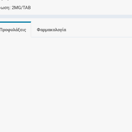
Ελέγξτε την αγωγή σας για αντενδείξεις και
ρωση
2MG/TAB
αλληλεπιδράσεις μεταξύ των φαρμάκων
Προφυλάξεις
Φαρμακολογία
Οι συνταγές μου
Αποθηκεύστε τις συνταγές σας και
μοιραστείτε τις εύκολα και με ασφάλεια
Μητρότητα και φάρμακα
Ενημερωθείτε για την ασφάλεια χορήγησης
ενός φαρμάκου κατά τη διάρκεια της
εγκυμοσύνης ή του θηλασμού