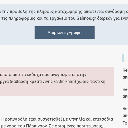
α την προβολή της πλήρους καταχώρησης απαιτείται συνδρομή σ
Συνδρομές
ις πληροφορίες και τα εργαλεία του Galinos.gr δωρεάν για ένα
Μάθετε περισσότερα για τα οφέλη και τις
Δωρεάν εγγραφή
επιπλέον παροχές των συνδρομητικών
προγραμμάτων
R
Ενδείξεις και αγωγές
κάποιο από τα έκδοχα που αναγράφεται στην
απ
ργία (κάθαρση κρεατινίνης <30ml/min) χωρίς τακτική
Βρείτε θεραπευτικές ενδείξεις και αγωγές για
R
νόσους, συμπτώματα και ιατρικές πράξεις
απ
R
απ
 Η ροπινιρόλη έχει συσχετισθεί με υπνηλία και επεισόδια
Γνωρίζατε ότι...
Το
 με νόσο του Πάρκινσον. Σε ορισμένες περιπτώσεις, ...