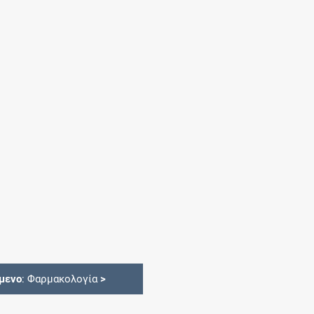
μενο
: Φαρμακολογία
>