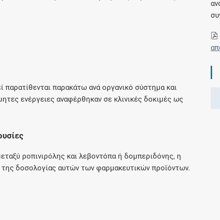
αν
Μοιραζόμαστε μαζί σας γεγονότα της
συ
πορείας του Galinos.gr από το 2011 μέχρι
σήμερα
απ
ί παρατίθενται παρακάτω ανά οργανικό σύστημα και
ύμητες ενέργειες αναφέρθηκαν σε κλινικές δοκιμές ως
ουσίες
εταξύ ροπινιρόλης και λεβοντόπα ή δομπεριδόνης, η
ή της δοσολογίας αυτών των φαρμακευτικών προϊόντων.