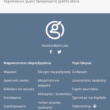
τεχνολογιών, χωρίς προηγούμενη γραπτή άδεια.
Ακουλουθήστε μας
Φαρμακευτικός οδηγός
Εργαλεία
Περί Γαληνού
Φάρμακα
Έλεγχος συγχορήγησης
Συνδρομές
Δραστικές ουσίες
Μητρότητα και
Δυνατότητες προβολής
φάρμακα
Ενδείξεις και αγωγές
Συχνές ερωτήσεις
Αλλεργίες / Δυσανεξίες
Σκευάσματα
Σχετικά με την Ergobyte
Λεξικό ιατρικής
Συμπληρώματα
GalinosVet.gr
ορολογίας