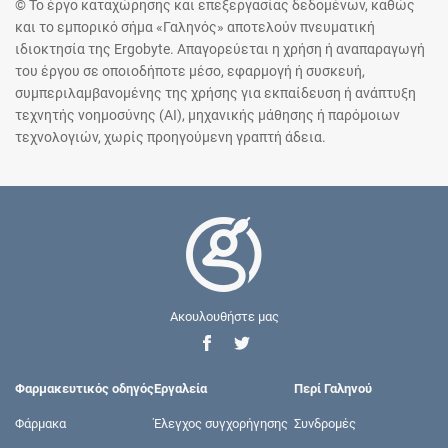
© Το έργο καταχώρησης και επεξεργασίας δεδομένων, καθώς
και το εμπορικό σήμα «Γαληνός» αποτελούν πνευματική
ιδιοκτησία της Ergobyte. Απαγορεύεται η χρήση ή αναπαραγωγή
του έργου σε οποιοδήποτε μέσο, εφαρμογή ή συσκευή,
συμπεριλαμβανομένης της χρήσης για εκπαίδευση ή ανάπτυξη
τεχνητής νοημοσύνης (AI), μηχανικής μάθησης ή παρόμοιων
τεχνολογιών, χωρίς προηγούμενη γραπτή άδεια.
Ακουλουθήστε μας
Φαρμακευτικός οδηγός
Εργαλεία
Περί Γαληνού
Φάρμακα
Έλεγχος συγχορήγησης
Συνδρομές