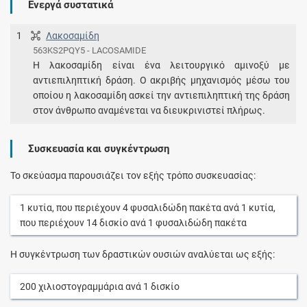
Ενεργά συστατικά
1
Λακοσαμίδη
563KS2PQY5 - LACOSAMIDE
Η λακοσαμίδη είναι ένα λειτουργικό αμινοξύ με
αντιεπιληπτική δράση. Ο ακριβής μηχανισμός μέσω του
οποίου η λακοσαμίδη ασκεί την αντιεπιληπτική της δράση
στον άνθρωπο αναμένεται να διευκρινιστεί πλήρως.
Συσκευασία και συγκέντρωση
Το σκεύασμα παρουσιάζει τον εξής τρόπο συσκευασίας:
1
κυτία
, που περιέχουν
4
φυσαλιδώδη πακέτα
ανά
1
κυτία
,
που περιέχουν
14
δισκίο
ανά
1
φυσαλιδώδη πακέτα
Η συγκέντρωση των δραστικών ουσιών αναλύεται ως εξής:
200
χιλιοστογραμμάρια
ανά
1
δισκίο