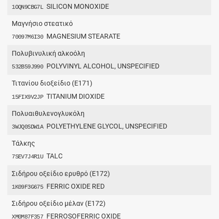
SILICON MONOXIDE
1OQN9CBG7L
Mαγνήσιο στεατικό
MAGNESIUM STEARATE
70097M6I30
Πολυβινυλική αλκοόλη
POLYVINYL ALCOHOL, UNSPECIFIED
532B59J990
Τιτανίου διοξείδιο (E171)
TITANIUM DIOXIDE
15FIX9V2JP
Πολυαιθυλενογλυκόλη
POLYETHYLENE GLYCOL, UNSPECIFIED
3WJQ0SDW1A
Tάλκης
TALC
7SEV7J4R1U
Σιδήρου οξείδιο ερυθρό (E172)
FERRIC OXIDE RED
1K09F3G675
Σιδήρου οξείδιο μέλαν (E172)
FERROSOFERRIC OXIDE
XM0M87F357