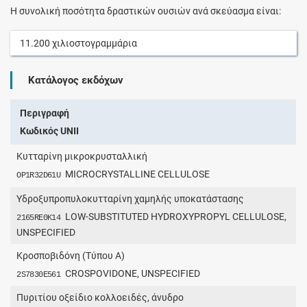
Η συνολική ποσότητα δραστικών ουσιών ανά σκεύασμα είναι:
11.200
χιλιοστογραμμάρια
Κατάλογος εκδόχων
Περιγραφή
Κωδικός UNII
Kυτταρίνη μικροκρυσταλλική
MICROCRYSTALLINE CELLULOSE
OP1R32D61U
Υδροξυπροπυλοκυτταρίνη χαμηλής υποκατάστασης
LOW-SUBSTITUTED HYDROXYPROPYL CELLULOSE,
2165RE0K14
UNSPECIFIED
Κροσποβιδόνη (Tύπου A)
CROSPOVIDONE, UNSPECIFIED
2S7830E561
Πυριτίου οξείδιο κολλοειδές, άνυδρο