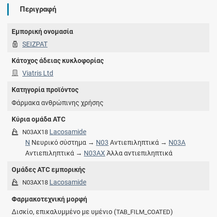
Περιγραφή
Εμπορική ονομασία
SEIZPAT
Κάτοχος άδειας κυκλοφορίας
Viatris Ltd
Κατηγορία προϊόντος
Φάρμακα ανθρώπινης χρήσης
Κύρια ομάδα ATC
Lacosamide
N03AX18
N
Νευρικό σύστημα →
N03
Αντιεπιληπτικά →
N03A
Αντιεπιληπτικά →
N03AX
Άλλα αντιεπιληπτικά
Ομάδες ATC εμπορικής
Lacosamide
N03AX18
Φαρμακοτεχνική μορφή
Δισκίο, επικαλυμμένο με υμένιο (
)
TAB_FILM_COATED