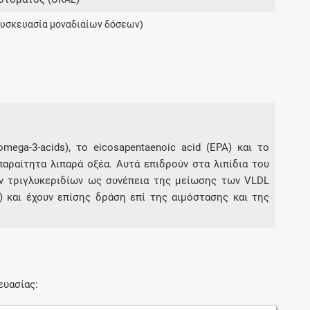
Μοιραζόμαστε μαζί σας γεγονότα της
συσκευασία μοναδιαίων δόσεων)
πορείας του Galinos.gr από το 2011 μέχρι
σήμερα
ega-3-acids), το eicosapentaenoic acid (ΕΡΑ) και το
αραίτητα λιπαρά οξέα. Αυτά επιδρούν στα λιπίδια του
ν τριγλυκεριδίων ως συνέπεια της μείωσης των VLDL
 και έχουν επίσης δράση επί της αιμόστασης και της
ευασίας: