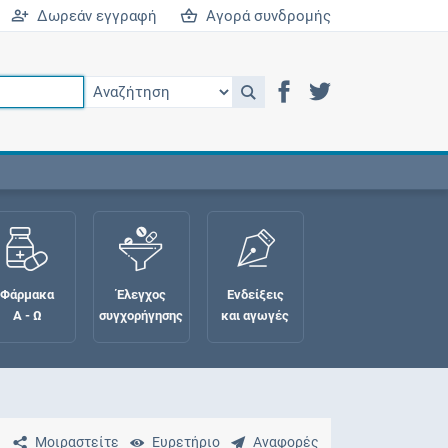
Δωρεάν εγγραφή
Αγορά συνδρομής
Φάρμακα
Έλεγχος
Ενδείξεις
Α - Ω
συγχορήγησης
και αγωγές
Μοιραστείτε
Ευρετήριο
Αναφορές