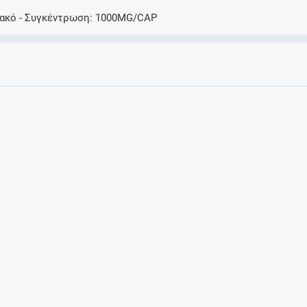
Ελέγξτε την αγωγή σας για αντενδείξεις και
λακό
Συγκέντρωση
1000MG/CAP
αλληλεπιδράσεις μεταξύ των φαρμάκων
Οι συνταγές μου
Αποθηκεύστε τις συνταγές σας και
μοιραστείτε τις εύκολα και με ασφάλεια
Μητρότητα και φάρμακα
Ενημερωθείτε για την ασφάλεια χορήγησης
ενός φαρμάκου κατά τη διάρκεια της
εγκυμοσύνης ή του θηλασμού