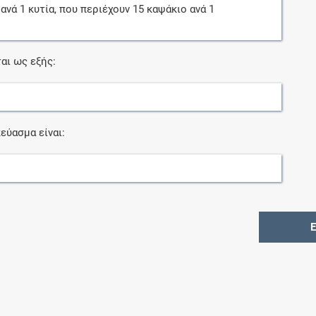
ανά
1
κυτία
, που περιέχουν
15
καψάκιο
ανά
1
αι ως εξής:
εύασμα είναι: