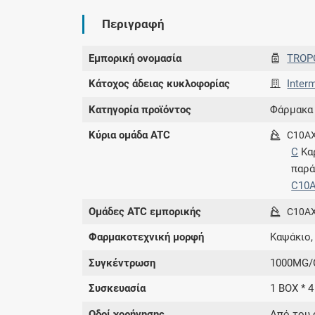
Περιγραφή
Εμπορική ονομασία
TROP
Κάτοχος άδειας κυκλοφορίας
Inter
Κατηγορία προϊόντος
Φάρμακα
Κύρια ομάδα ATC
C10A
C
Κα
παρ
C10
Ομάδες ATC εμπορικής
C10A
Φαρμακοτεχνική μορφή
Καψάκιο,
Συγκέντρωση
1000MG/
Συσκευασία
1 BOX * 
Οδοί χορήγησης
Από του 