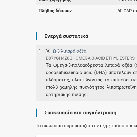
Πλήθος δόσεων
60
CAP
(
Ενεργά συστατικά
1
Ω-3 λιπαρά οξέα
D87YGH4Z0Q - OMEGA-3-ACID ETHYL ESTERS
Τα ωμέγα-3-πολυακόρεστα λιπαρά οξέα (om
docosahexaenoic acid (DHA) αποτελούν απ
πλάσματος, ελαττώνοντας τα επίπεδα τω
(πολύ χαμηλής πυκνότητας λιποπρωτεϊνη)
αρτηριακής πίεσης.
Συσκευασία και συγκέντρωση
Το σκεύασμα παρουσιάζει τον εξής τρόπο συσκ