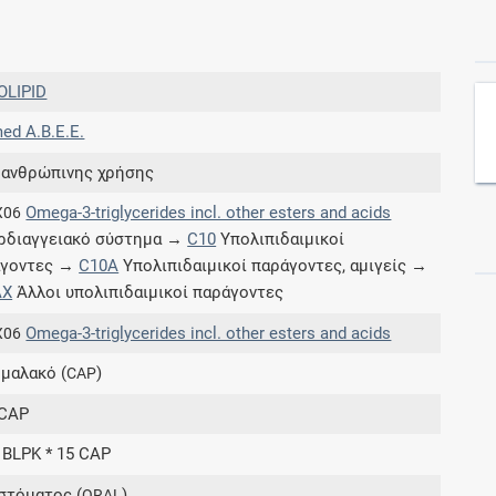
Συνδρομές
OLIPID
Μάθετε περισσότερα για τα οφέλη και τις
med Α.Β.Ε.Ε.
επιπλέον παροχές των συνδρομητικών
προγραμμάτων
 ανθρώπινης χρήσης
Omega-3-triglycerides incl. other esters and acids
X06
ρδιαγγειακό σύστημα →
C10
Υπολιπιδαιμικοί
άγοντες →
C10A
Υπολιπιδαιμικοί παράγοντες, αμιγείς →
Ενδείξεις και αγωγές
AX
Άλλοι υπολιπιδαιμικοί παράγοντες
Βρείτε θεραπευτικές ενδείξεις και αγωγές για
Omega-3-triglycerides incl. other esters and acids
X06
νόσους, συμπτώματα και ιατρικές πράξεις
 μαλακό (
)
CAP
CAP
4 BLPK * 15 CAP
Γνωρίζατε ότι...
στόματος (
)
ORAL