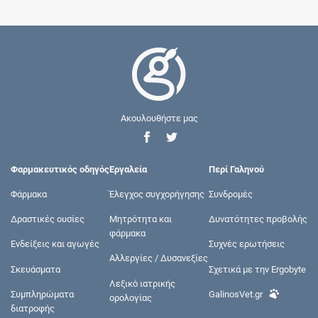
Ακουλουθήστε μας
Φαρμακευτικός οδηγός
Εργαλεία
Περί Γαληνού
Φάρμακα
Έλεγχος συγχορήγησης
Συνδρομές
Δραστικές ουσίες
Μητρότητα και
Δυνατότητες προβολής
φάρμακα
Ενδείξεις και αγωγές
Συχνές ερωτήσεις
Αλλεργίες / Δυσανεξίες
Σκευάσματα
Σχετικά με την Ergobyte
Λεξικό ιατρικής
Συμπληρώματα
GalinosVet.gr
ορολογίας
διατροφής