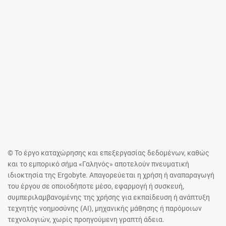
© Το έργο καταχώρησης και επεξεργασίας δεδομένων, καθώς
και το εμπορικό σήμα «Γαληνός» αποτελούν πνευματική
ιδιοκτησία της Ergobyte. Απαγορεύεται η χρήση ή αναπαραγωγή
του έργου σε οποιοδήποτε μέσο, εφαρμογή ή συσκευή,
συμπεριλαμβανομένης της χρήσης για εκπαίδευση ή ανάπτυξη
τεχνητής νοημοσύνης (AI), μηχανικής μάθησης ή παρόμοιων
τεχνολογιών, χωρίς προηγούμενη γραπτή άδεια.