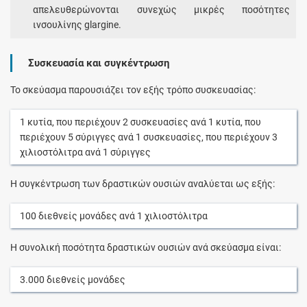
απελευθερώνονται συνεχώς μικρές ποσότητες
ινσουλίνης glargine.
Συσκευασία και συγκέντρωση
Το σκεύασμα παρουσιάζει τον εξής τρόπο συσκευασίας:
1
κυτία
, που περιέχουν
2
συσκευασίες
ανά
1
κυτία
, που
περιέχουν
5
σύριγγες
ανά
1
συσκευασίες
, που περιέχουν
3
χιλιοστόλιτρα
ανά
1
σύριγγες
Η συγκέντρωση των δραστικών ουσιών αναλύεται ως εξής:
100
διεθνείς μονάδες
ανά
1
χιλιοστόλιτρα
Η συνολική ποσότητα δραστικών ουσιών ανά σκεύασμα είναι:
3.000
διεθνείς μονάδες