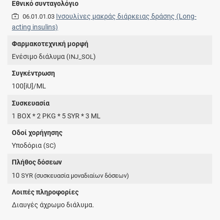
Εθνικό συνταγολόγιο
Iνσουλίνες μακράς διάρκειας δράσης (Long-
06.01.01.03
acting insulins)
Φαρμακοτεχνική μορφή
Ενέσιμο διάλυμα (
)
INJ_SOL
Συγκέντρωση
100[iU]/ML
Συσκευασία
1 BOX * 2 PKG * 5 SYR * 3 ML
Οδοί χορήγησης
Υποδόρια (
)
SC
Πλήθος δόσεων
10
SYR
(συσκευασία μοναδιαίων δόσεων)
Λοιπές πληροφορίες
Διαυγές άχρωμο διάλυμα.