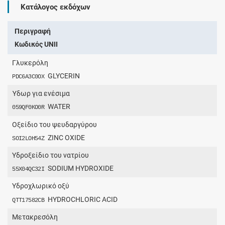
Κατάλογος εκδόχων
Περιγραφή
Κωδικός UNII
Γλυκερόλη
GLYCERIN
PDC6A3C0OX
Ύδωρ για ενέσιμα
WATER
059QF0KO0R
Οξείδιο του ψευδαργύρου
ZINC OXIDE
SOI2LOH54Z
Υδροξείδιο του νατρίου
SODIUM HYDROXIDE
55X04QC32I
Υδροχλωρικό οξύ
HYDROCHLORIC ACID
QTT17582CB
Μετακρεσόλη