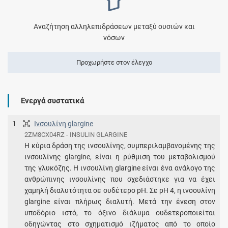
Αναζήτηση αλληλεπιδράσεων μεταξύ ουσιών και
νόσων
Προχωρήστε στον έλεγχο
Ενεργά συστατικά
1
Ινσουλίνη glargine
2ZM8CX04RZ - INSULIN GLARGINE
Η κύρια δράση της ινσουλίνης, συμπεριλαμβανομένης της
ινσουλίνης glargine, είναι η ρύθμιση του μεταβολισμού
της γλυκόζης. Η ινσουλίνη glargine είναι ένα ανάλογο της
ανθρώπινης ινσουλίνης που σχεδιάστηκε για να έχει
χαμηλή διαλυτότητα σε ουδέτερο pH. Σε pH 4, η ινσουλίνη
glargine είναι πλήρως διαλυτή. Μετά την ένεση στον
υποδόριο ιστό, το όξινο διάλυμα ουδετεροποιείται
οδηγώντας στο σχηματισμό ιζήματος από το οποίο