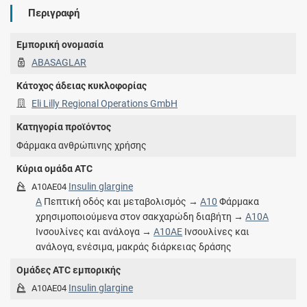
Περιγραφή
Εμπορική ονομασία
ABASAGLAR
Κάτοχος άδειας κυκλοφορίας
Eli Lilly Regional Operations GmbH
Κατηγορία προϊόντος
Φάρμακα ανθρώπινης χρήσης
Κύρια ομάδα ATC
Insulin glargine
A10AE04
A
Πεπτική οδός και μεταβολισμός →
A10
Φάρμακα
χρησιμοποιούμενα στον σακχαρώδη διαβήτη →
A10A
Ινσουλίνες και ανάλογα →
A10AE
Ινσουλίνες και
ανάλογα, ενέσιμα, μακράς διάρκειας δράσης
Ομάδες ATC εμπορικής
Insulin glargine
A10AE04