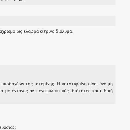
Μοιραζόμαστε μαζί σας γεγονότα της
πορείας του Galinos.gr από το 2011 μέχρι
σήμερα
 άχρωμο ως ελαφρά κίτρινο διάλυμα.
-υποδοχέων της ισταμίνης. Η κετοτιφαίνη είναι ένα μη
1
 με έντονες αντι-αναφυλακτικές ιδιότητες και ειδική
ευασίας: