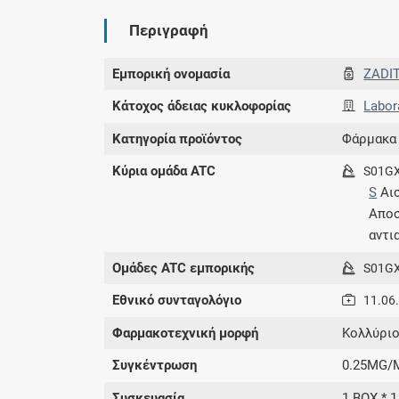
Περιγραφή
Εμπορική ονομασία
ZADI
Κάτοχος άδειας κυκλοφορίας
Labor
Κατηγορία προϊόντος
Φάρμακα
Κύρια ομάδα ATC
S01G
S
Αι
Αποσ
αντι
Ομάδες ATC εμπορικής
S01G
Εθνικό συνταγολόγιο
11.06
Φαρμακοτεχνική μορφή
Kολλύριο
Συγκέντρωση
0.25MG/
Συσκευασία
1 BOX * 1