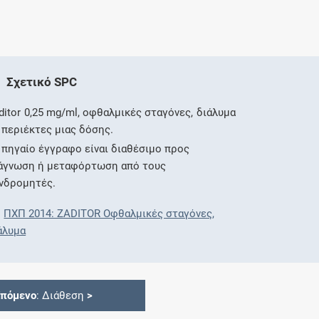
Σχετικό SPC
ditor 0,25 mg/ml, οφθαλμικές σταγόνες, διάλυμα
 περιέκτες μιας δόσης.
 πηγαίο έγγραφο είναι διαθέσιμο προς
άγνωση ή μεταφόρτωση από τους
νδρομητές.
ΠΧΠ 2014: ZADITOR Οφθαλμικές σταγόνες,
άλυμα
Επόμενο
: Διάθεση
>