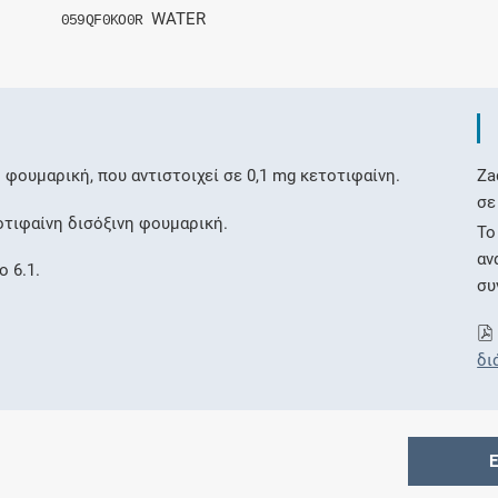
WATER
059QF0KO0R
η φουμαρική, που αντιστοιχεί σε 0,1 mg κετοτιφαίνη.
Za
σε
οτιφαίνη δισόξινη φουμαρική.
Το
αν
 6.1.
συ
δι