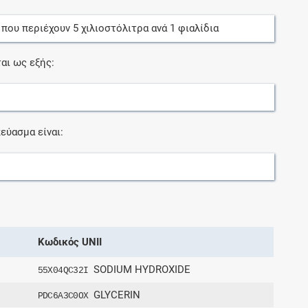
, που περιέχουν
5
χιλιοστόλιτρα
ανά
1
φιαλίδια
αι ως εξής:
εύασμα είναι:
Κωδικός UNII
SODIUM HYDROXIDE
55X04QC32I
GLYCERIN
PDC6A3C0OX