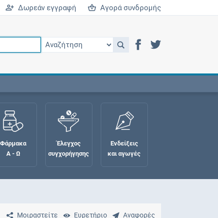
Δωρεάν εγγραφή
Αγορά συνδρομής
Φάρμακα
Έλεγχος
Ενδείξεις
Α - Ω
συγχορήγησης
και αγωγές
Μοιραστείτε
Ευρετήριο
Αναφορές