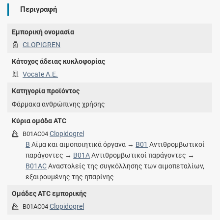
Περιγραφή
Εμπορική ονομασία
CLOPIGREN
Κάτοχος άδειας κυκλοφορίας
Vocate Α.Ε.
Κατηγορία προϊόντος
Φάρμακα ανθρώπινης χρήσης
Κύρια ομάδα ATC
Clopidogrel
B01AC04
B
Αίμα και αιμοποιητικά όργανα →
B01
Αντιθρομβωτικοί
παράγοντες →
B01A
Αντιθρομβωτικοί παράγοντες →
B01AC
Αναστολείς της συγκόλλησης των αιμοπεταλίων,
εξαιρουμένης της ηπαρίνης
Ομάδες ATC εμπορικής
Clopidogrel
B01AC04