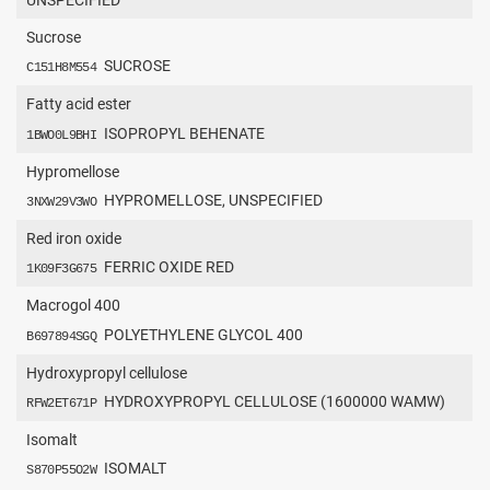
Sucrose
SUCROSE
C151H8M554
Fatty acid ester
ISOPROPYL BEHENATE
1BWO0L9BHI
Hypromellose
HYPROMELLOSE, UNSPECIFIED
3NXW29V3WO
Red iron oxide
FERRIC OXIDE RED
1K09F3G675
Macrogol 400
POLYETHYLENE GLYCOL 400
B697894SGQ
Hydroxypropyl cellulose
HYDROXYPROPYL CELLULOSE (1600000 WAMW)
RFW2ET671P
Isomalt
ISOMALT
S870P55O2W