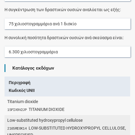
Η συγκέντρωση των δραστικών ουσιών αναλύεται ως εξής:
75
χιλιοστογραμμάρια
ανά
1
δισκίο
Η συνολική ποσότητα δραστικών ουσιών ανά σκεύασμα είναι:
6.300
χιλιοστογραμμάρια
Κατάλογος εκδόχων
Περιγραφή
Κωδικός UNII
Titanium dioxide
TITANIUM DIOXIDE
15FIX9V2JP
Low-substituted hydroxypropyl cellulose
LOW-SUBSTITUTED HYDROXYPROPYL CELLULOSE,
2165RE0K14
UNSPECIFIED