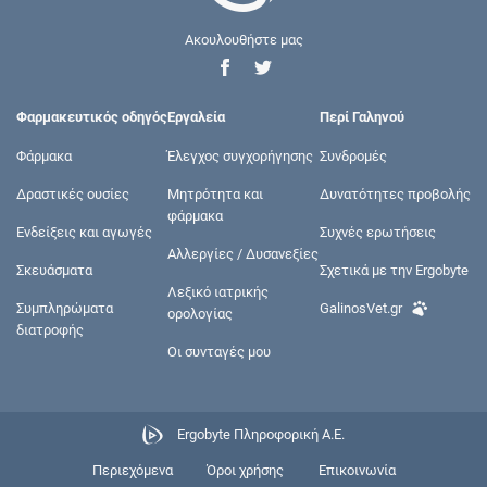
Ακουλουθήστε μας
Φαρμακευτικός οδηγός
Εργαλεία
Περί Γαληνού
Φάρμακα
Έλεγχος συγχορήγησης
Συνδρομές
Δραστικές ουσίες
Μητρότητα και
Δυνατότητες προβολής
φάρμακα
Ενδείξεις και αγωγές
Συχνές ερωτήσεις
Αλλεργίες / Δυσανεξίες
Σκευάσματα
Σχετικά με την Ergobyte
Λεξικό ιατρικής
Συμπληρώματα
GalinosVet.gr
ορολογίας
διατροφής
Οι συνταγές μου
Ergobyte Πληροφορική Α.Ε.
Περιεχόμενα
Όροι χρήσης
Επικοινωνία