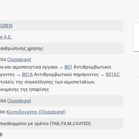
Συνδρομές
IGREN
Μάθετε περισσότερα για τα οφέλη και τις
e Α.Ε.
επιπλέον παροχές των συνδρομητικών
προγραμμάτων
 ανθρώπινης χρήσης
Clopidogrel
C04
α και αιμοποιητικά όργανα →
B01
Αντιθρομβωτικοί
άγοντες →
B01A
Αντιθρομβωτικοί παράγοντες →
B01AC
Ενδείξεις και αγωγές
τολείς της συγκόλλησης των αιμοπεταλίων,
ρουμένης της ηπαρίνης
Βρείτε θεραπευτικές ενδείξεις και αγωγές για
νόσους, συμπτώματα και ιατρικές πράξεις
Clopidogrel
C04
Κλοπιδογρέπη (Clopidogrel)
.06
επικαλυμμένο με υμένιο (
)
TAB_FILM_COATED
Γνωρίζατε ότι...
B