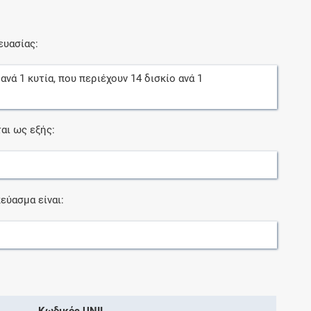
ευασίας:
ανά
1
κυτία
, που περιέχουν
14
δισκίο
ανά
1
αι ως εξής:
εύασμα είναι:
Κωδικός UNII