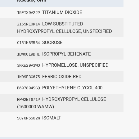
TITANIUM DIOXIDE
15FIX9V2JP
LOW-SUBSTITUTED
2165RE0K14
HYDROXYPROPYL CELLULOSE, UNSPECIFIED
SUCROSE
C151H8M554
ISOPROPYL BEHENATE
1BWO0L9BHI
HYPROMELLOSE, UNSPECIFIED
3NXW29V3WO
FERRIC OXIDE RED
1K09F3G675
POLYETHYLENE GLYCOL 400
B697894SGQ
HYDROXYPROPYL CELLULOSE
RFW2ET671P
(1600000 WAMW)
ISOMALT
S870P55O2W