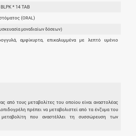
Μοιραζόμαστε μαζί σας γεγονότα της
 BLPK * 14 TAB
πορείας του Galinos.gr από το 2011 μέχρι
στόματος (
)
σήμερα
ORAL
υσκευασία μοναδιαίων δόσεων)
ρογγυλά, αμφίκυρτα, επικαλυμμένα με λεπτό υμένιο
ας από τους μεταβολίτες του οποίου είναι αναστολέας
οπιδογρέλη πρέπει να μεταβολιστεί από τα ένζυμα του
 μεταβολίτη που αναστέλλει τη συσσώρευση των