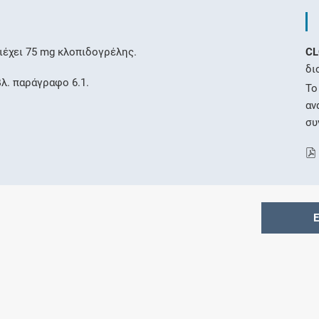
ιέχει 75 mg κλοπιδογρέλης.
CL
δι
λ. παράγραφο 6.1.
Το
αν
συ