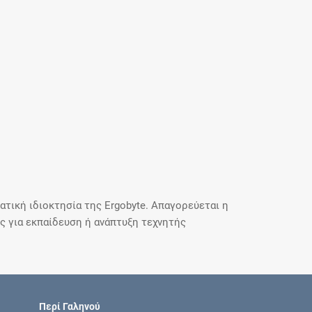
τική ιδιοκτησία της Ergobyte. Απαγορεύεται η
 για εκπαίδευση ή ανάπτυξη τεχνητής
Περί Γαληνού