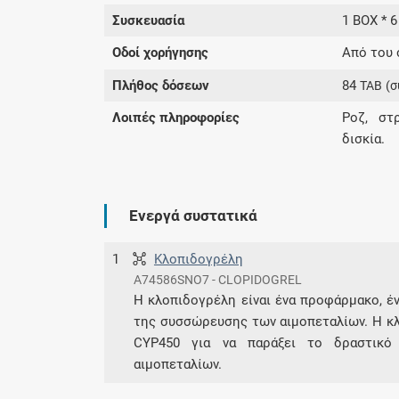
Συσκευασία
1 BOX * 6
Οδοί χορήγησης
Από του 
Πλήθος δόσεων
84
TAB
(σ
Λοιπές πληροφορίες
Ροζ, στ
δισκία.
Ενεργά συστατικά
1
Κλοπιδογρέλη
A74586SNO7 - CLOPIDOGREL
Η κλοπιδογρέλη είναι ένα προφάρμακο, έν
της συσσώρευσης των αιμοπεταλίων. Η κλ
CYP450 για να παράξει το δραστικό
αιμοπεταλίων.