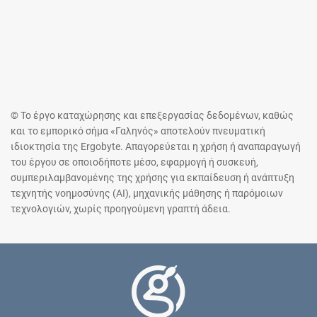
© Το έργο καταχώρησης και επεξεργασίας δεδομένων, καθώς
και το εμπορικό σήμα «Γαληνός» αποτελούν πνευματική
ιδιοκτησία της Ergobyte. Απαγορεύεται η χρήση ή αναπαραγωγή
του έργου σε οποιοδήποτε μέσο, εφαρμογή ή συσκευή,
συμπεριλαμβανομένης της χρήσης για εκπαίδευση ή ανάπτυξη
τεχνητής νοημοσύνης (AI), μηχανικής μάθησης ή παρόμοιων
τεχνολογιών, χωρίς προηγούμενη γραπτή άδεια.