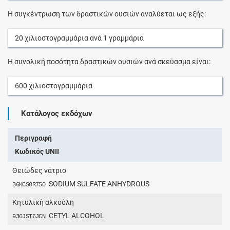
Η συγκέντρωση των δραστικών ουσιών αναλύεται ως εξής:
20
χιλιοστογραμμάρια
ανά
1
γραμμάρια
Η συνολική ποσότητα δραστικών ουσιών ανά σκεύασμα είναι:
600
χιλιοστογραμμάρια
Κατάλογος εκδόχων
Περιγραφή
Κωδικός UNII
Θειώδες νάτριο
SODIUM SULFATE ANHYDROUS
36KCS0R750
Κητυλική αλκοόλη
CETYL ALCOHOL
936JST6JCN