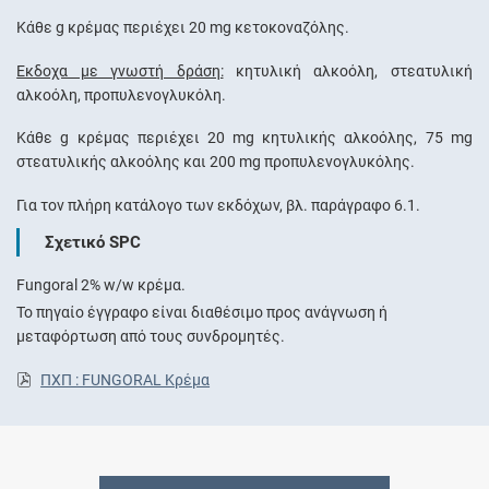
Κάθε g κρέμας περιέχει 20 mg κετοκοναζόλης.
Έκδοχα με γνωστή δράση:
κητυλική αλκοόλη, στεατυλική
αλκοόλη, προπυλενογλυκόλη.
Κάθε g κρέμας περιέχει 20 mg κητυλικής αλκοόλης, 75 mg
στεατυλικής αλκοόλης και 200 mg προπυλενογλυκόλης.
Για τον πλήρη κατάλογο των εκδόχων, βλ. παράγραφο 6.1.
Σχετικό SPC
Fungoral 2% w/w κρέμα.
Το πηγαίο έγγραφο είναι διαθέσιμο προς ανάγνωση ή
μεταφόρτωση από τους συνδρομητές.
ΠΧΠ : FUNGORAL Κρέμα