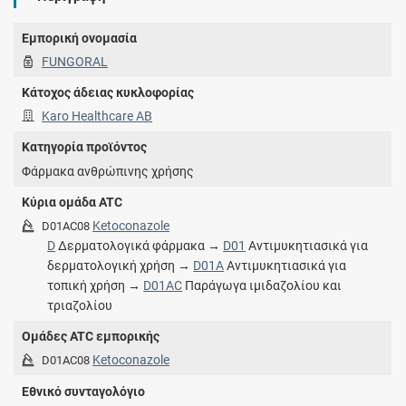
Εμπορική ονομασία
FUNGORAL
Κάτοχος άδειας κυκλοφορίας
Karo Healthcare AB
Κατηγορία προϊόντος
Φάρμακα ανθρώπινης χρήσης
Κύρια ομάδα ATC
Ketoconazole
D01AC08
D
Δερματολογικά φάρμακα →
D01
Αντιμυκητιασικά για
δερματολογική χρήση →
D01A
Αντιμυκητιασικά για
τοπική χρήση →
D01AC
Παράγωγα ιμιδαζολίου και
τριαζολίου
Ομάδες ATC εμπορικής
Ketoconazole
D01AC08
Εθνικό συνταγολόγιο