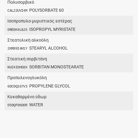
Πολυσορβικό
POLYSORBATE 60
CAL22UVI4M
Ισοπροπυλο-μυριστικός εστέρας
ISOPROPYL MYRISTATE
0RE8K4LNJS
Στεατυλική αλκοόλη
STEARYL ALCOHOL
2KR89I4H1Y
Στεατική σορβιτάνη
SORBITAN MONOSTEARATE
NVZ4I0H58X
Προπυλενογλυκόλη
PROPYLENE GLYCOL
6DC9Q167V3
Κεκαθαρμένο ύδωρ
WATER
059QF0KO0R