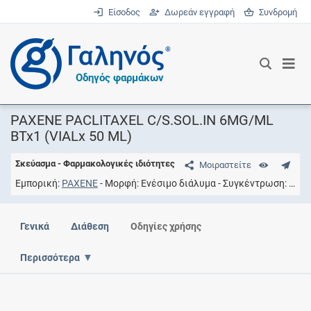
Είσοδος
Δωρεάν εγγραφή
Συνδρομή
®
Οδηγός φαρμάκων
PAXENE PACLITAXEL C/S.SOL.IN 6MG/ML
BTx1 (VIALx 50 ML)
Σκεύασμα - Φαρμακολογικές ιδιότητες
Μοιραστείτε
Εμπορική
PAXENE
Μορφή
Ενέσιμο διάλυμα
Συγκέντρωση
6MG
Γενικά
Διάθεση
Οδηγίες χρήσης
Περισσότερα