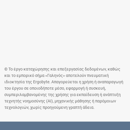
© Το έργο καταχώρησης και επεξεργασίας δεδομένων, καθώς
και το εμπορικό σήμα «Γαληνός» αποτελούν πνευματική
ιδιοκτησία της Ergobyte. Απαγορεύεται η χρήση ή αναπαραγωγή
του έργου σε οποιοδήποτε μέσο, εφαρμογή ή συσκευή,
συμπεριλαμβανομένης της χρήσης για εκπαίδευση ή ανάπτυξη
τεχνητής νοημοσύνης (AI), μηχανικής μάθησης ή παρόμοιων
τεχνολογιών, χωρίς προηγούμενη γραπτή άδεια.