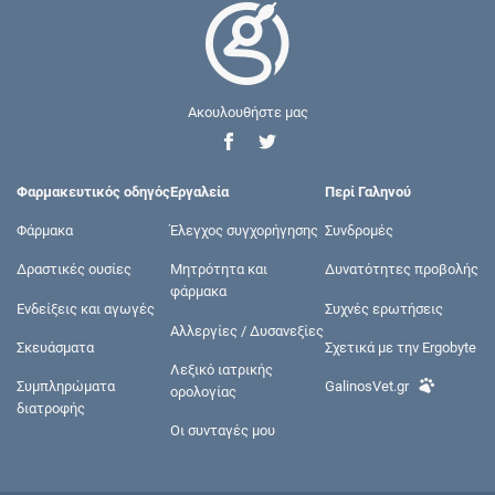
Ακουλουθήστε μας
Φαρμακευτικός οδηγός
Εργαλεία
Περί Γαληνού
Φάρμακα
Έλεγχος συγχορήγησης
Συνδρομές
Δραστικές ουσίες
Μητρότητα και
Δυνατότητες προβολής
φάρμακα
Ενδείξεις και αγωγές
Συχνές ερωτήσεις
Αλλεργίες / Δυσανεξίες
Σκευάσματα
Σχετικά με την Ergobyte
Λεξικό ιατρικής
Συμπληρώματα
GalinosVet.gr
ορολογίας
διατροφής
Οι συνταγές μου