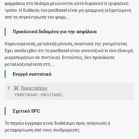
φαρμάκου στο πλάσμα μειώνονται κατά διφασικό ή τριφασικό
τρόπο. Η διάθεση του paclitaxel είναι μη-γραμμική (εξαρτώμενη
από τη συγκέντρωση του φαρμ...
Προκλινικά δεδομένα για την ασφάλεια
Καρκινογένεση, μεταλλαξιγένεση, αναστολή της γονιμότητας
Έχει αποδειχθεί ότι το paclitaxel είναι γονοτοξικό in vivo (δοκιμή
μικροπυρήνων σε ποντίκια). Εντούτοις, δεν προκάλεσε
μεταλλαξιογένεση στη ...
Ενεργά συστατικά
1
Πακλιταξέλη
P88XT4IS4D - PACLITAXEL
Σχετικό SPC
Το πηγαίο έγγραφο είναι διαθέσιμο προς ανάγνωση ή
μεταφόρτωση από τους συνδρομητές.