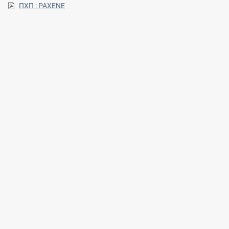
ΠΧΠ : PAXENE