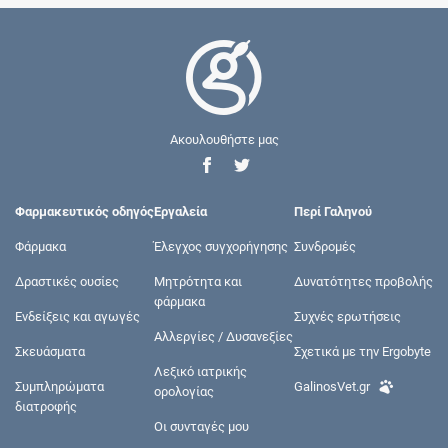
Ακουλουθήστε μας
Φαρμακευτικός οδηγός
Εργαλεία
Περί Γαληνού
Φάρμακα
Έλεγχος συγχορήγησης
Συνδρομές
Δραστικές ουσίες
Μητρότητα και
Δυνατότητες προβολής
φάρμακα
Ενδείξεις και αγωγές
Συχνές ερωτήσεις
Αλλεργίες / Δυσανεξίες
Σκευάσματα
Σχετικά με την Ergobyte
Λεξικό ιατρικής
Συμπληρώματα
GalinosVet.gr
ορολογίας
διατροφής
Οι συνταγές μου