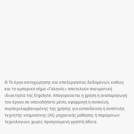
© Το έργο καταχώρησης και επεξεργασίας δεδομένων, καθώς
και το εμπορικό σήμα «Γαληνός» αποτελούν πνευματική
ιδιοκτησία της Ergobyte. Απαγορεύεται η χρήση ή αναπαραγωγή
του έργου σε οποιοδήποτε μέσο, εφαρμογή ή συσκευή,
συμπεριλαμβανομένης της χρήσης για εκπαίδευση ή ανάπτυξη
τεχνητής νοημοσύνης (AI), μηχανικής μάθησης ή παρόμοιων
τεχνολογιών, χωρίς προηγούμενη γραπτή άδεια.