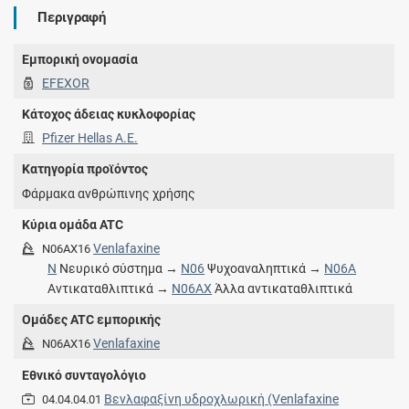
Περιγραφή
Εμπορική ονομασία
EFEXOR
Κάτοχος άδειας κυκλοφορίας
Pfizer Hellas A.E.
Κατηγορία προϊόντος
Φάρμακα ανθρώπινης χρήσης
Κύρια ομάδα ATC
Venlafaxine
N06AX16
N
Νευρικό σύστημα →
N06
Ψυχοαναληπτικά →
N06A
Αντικαταθλιπτικά →
N06AX
Άλλα αντικαταθλιπτικά
Ομάδες ATC εμπορικής
Venlafaxine
N06AX16
Εθνικό συνταγολόγιο
Βενλαφαξίνη υδροχλωρική (Venlafaxine
04.04.04.01