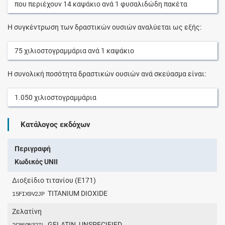
που περιέχουν
14
καψάκιο
ανά
1
φυσαλιδώδη πακέτα
Η συγκέντρωση των δραστικών ουσιών αναλύεται ως εξής:
75
χιλιοστογραμμάρια
ανά
1
καψάκιο
Η συνολική ποσότητα δραστικών ουσιών ανά σκεύασμα είναι:
1.050
χιλιοστογραμμάρια
Κατάλογος εκδόχων
Περιγραφή
Κωδικός UNII
Διοξείδιο τιτανίου (Ε171)
TITANIUM DIOXIDE
15FIX9V2JP
Ζελατίνη
GELATIN, UNSPECIFIED