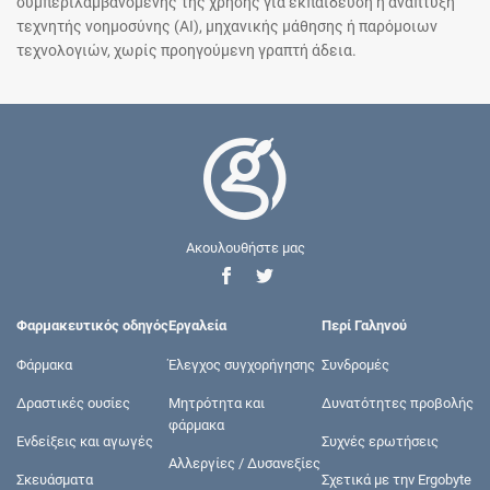
συμπεριλαμβανομένης της χρήσης για εκπαίδευση ή ανάπτυξη
τεχνητής νοημοσύνης (AI), μηχανικής μάθησης ή παρόμοιων
τεχνολογιών, χωρίς προηγούμενη γραπτή άδεια.
Ακουλουθήστε μας
Φαρμακευτικός οδηγός
Εργαλεία
Περί Γαληνού
Φάρμακα
Έλεγχος συγχορήγησης
Συνδρομές
Δραστικές ουσίες
Μητρότητα και
Δυνατότητες προβολής
φάρμακα
Ενδείξεις και αγωγές
Συχνές ερωτήσεις
Αλλεργίες / Δυσανεξίες
Σκευάσματα
Σχετικά με την Ergobyte