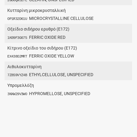
2G86QN327L
Κυτταρίνη μικροκρυσταλλική
MICROCRYSTALLINE CELLULOSE
OP1R32D61U
Οξείδιο σιδήρου ερυθρό (Ε172)
FERRIC OXIDE RED
1K09F3G675
Kίτρινο οξείδιo του σιδήρου (Ε172)
FERRIC OXIDE YELLOW
EX438O2MRT
Αιθυλοκυτταρίνη
ETHYLCELLULOSE, UNSPECIFIED
7Z8S9VYZ4B
Υπρομελλόζη
HYPROMELLOSE, UNSPECIFIED
3NXW29V3WO