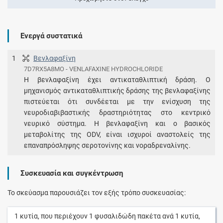
Ενεργά συστατικά
1
Βενλαφαξίνη
7D7RX5A8MO - VENLAFAXINE HYDROCHLORIDE
Η βενλαφαξίνη έχει αντικαταθλιπτική δράση. Ο
μηχανισμός αντικαταθλιπτικής δράσης της βενλαφαξίνης
πιστεύεται ότι συνδέεται με την ενίσχυση της
νευροδιαβιβαστικής δραστηριότητας στο κεντρικό
νευρικό σύστημα. Η βενλαφαξίνη και ο βασικός
μεταβολίτης της ODV, είναι ισχυροί αναστολείς της
επαναπρόσληψης σεροτονίνης και νοραδρεναλίνης.
Συσκευασία και συγκέντρωση
Το σκεύασμα παρουσιάζει τον εξής τρόπο συσκευασίας:
1
κυτία
, που περιέχουν
1
φυσαλιδώδη πακέτα
ανά
1
κυτία
,