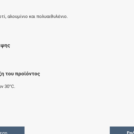
ί, αλουμίνιο και πολυαιθυλένιο.
ιψης
ξη του προϊόντος
ν 30°C.
θεση
Επ