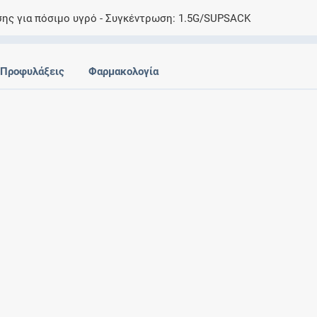
Ελέγξτε την αγωγή σας για αντενδείξεις και
σης για πόσιμο υγρό
Συγκέντρωση
1.5G/SUPSACK
αλληλεπιδράσεις μεταξύ των φαρμάκων
Προφυλάξεις
Φαρμακολογία
Οι συνταγές μου
Αποθηκεύστε τις συνταγές σας και
μοιραστείτε τις εύκολα και με ασφάλεια
Μητρότητα και φάρμακα
Ενημερωθείτε για την ασφάλεια χορήγησης
ενός φαρμάκου κατά τη διάρκεια της
εγκυμοσύνης ή του θηλασμού