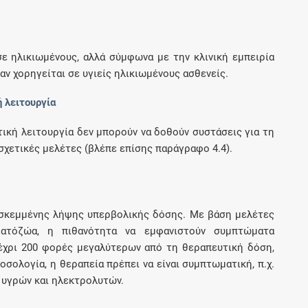
Μοιραζόμαστε μαζί σας γεγονότα της
πορείας του Galinos.gr από το 2011 μέχρι
σήμερα
ε ηλικιωμένους, αλλά σύμφωνα με την κλινική εμπειρία
αν χορηγείται σε υγιείς ηλικιωμένους ασθενείς.
 λειτουργία
τική λειτουργία δεν μπορούν να δοθούν συστάσεις για τη
 σχετικές μελέτες (βλέπε επίσης παράγραφο 4.4).
εσκεμμένης λήψης υπερβολικής δόσης. Με βάση μελέτες
αματόζώα, η πιθανότητα να εμφανιστούν συμπτώματα
έχρι 200 φορές μεγαλύτερων από τη θεραπευτική δόση,
οσολογία, η θεραπεία πρέπει να είναι συμπτωματική, π.χ.
 υγρών και ηλεκτρολυτών.