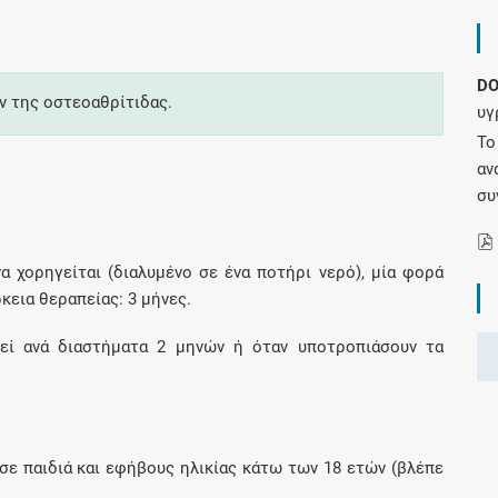
Συνδρομές
D
 της οστεοαθρίτιδας.
υγ
Μάθετε περισσότερα για τα οφέλη και τις
επιπλέον παροχές των συνδρομητικών
Το
προγραμμάτων
αν
συ
α χορηγείται (διαλυμένο σε ένα ποτήρι νερό), μία φορά
Ενδείξεις και αγωγές
κεια θεραπείας: 3 μήνες.
Βρείτε θεραπευτικές ενδείξεις και αγωγές για
εί ανά διαστήματα 2 μηνών ή όταν υποτροπιάσουν τα
νόσους, συμπτώματα και ιατρικές πράξεις
 σε παιδιά και εφήβους ηλικίας κάτω των 18 ετών (βλέπε
Γνωρίζατε ότι...