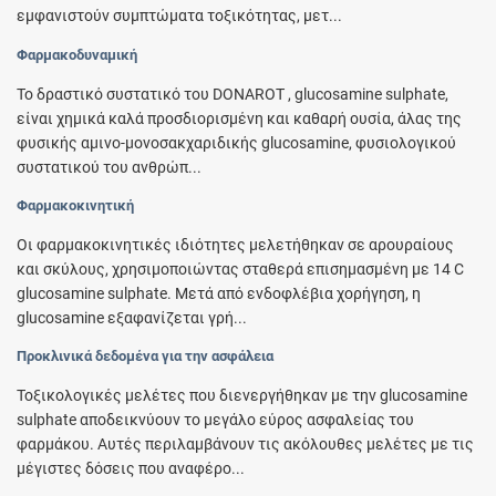
εμφανιστούν συμπτώματα τοξικότητας, μετ...
Φαρμακοδυναμική
Το δραστικό συστατικό του DONAROT , glucosamine sulphate,
είναι χημικά καλά προσδιορισμένη και καθαρή ουσία, άλας της
φυσικής αμινο-μονοσακχαριδικής glucosamine, φυσιολογικού
συστατικού του ανθρώπ...
Φαρμακοκινητική
Οι φαρμακοκινητικές ιδιότητες μελετήθηκαν σε αρουραίους
και σκύλους, χρησιμοποιώντας σταθερά επισημασμένη με 14 C
glucosamine sulphate. Μετά από ενδοφλέβια χορήγηση, η
glucosamine εξαφανίζεται γρή...
Προκλινικά δεδομένα για την ασφάλεια
Τοξικολογικές μελέτες που διενεργήθηκαν με την glucosamine
sulphate αποδεικνύουν το μεγάλο εύρος ασφαλείας του
φαρμάκου. Αυτές περιλαμβάνουν τις ακόλουθες μελέτες με τις
μέγιστες δόσεις που αναφέρο...