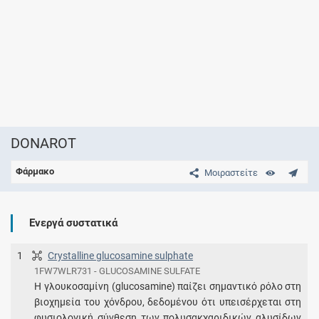
DONAROT
Φάρμακο
Μοιραστείτε
Ενεργά συστατικά
1
Crystalline glucosamine sulphate
1FW7WLR731 - GLUCOSAMINE SULFATE
Η γλουκοσαμίνη (glucosamine) παίζει σημαντικό ρόλο στη
βιοχημεία του χόνδρου, δεδομένου ότι υπεισέρχεται στη
φυσιολογική σύνθεση των πολυσακχαριδικών αλυσίδων