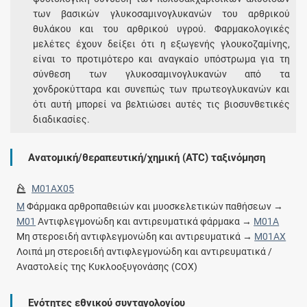
των βασικών γλυκοσαμινογλυκανών του αρθρικού
θυλάκου και του αρθρικού υγρού. Φαρμακολογικές
μελέτες έχουν δείξει ότι η εξωγενής γλουκοζαμίνης,
είναι το προτιμότερο και αναγκαίο υπόστρωμα για τη
σύνθεση των γλυκοσαμινογλυκανών από τα
χονδροκύτταρα και συνεπώς των πρωτεογλυκανών και
ότι αυτή μπορεί να βελτιώσει αυτές τις βιοσυνθετικές
διαδικασίες.
Ανατομική/θεραπευτική/χημική (ATC) ταξινόμηση
M01AX05
M
Φάρμακα αρθροπαθειών και μυοσκελετικών παθήσεων →
M01
Αντιφλεγμονώδη και αντιρευματικά φάρμακα →
M01A
Μη στεροειδή αντιφλεγμονώδη και αντιρευματικά →
M01AX
Λοιπά μη στεροειδή αντιφλεγμονώδη και αντιρευματικά /
Αναστολείς της Κυκλοοξυγονάσης (COX)
Ενότητες εθνικού συνταγολογίου