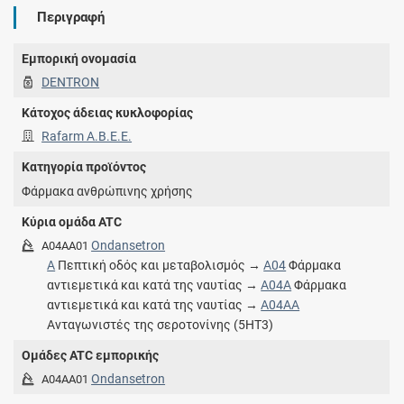
Περιγραφή
Εμπορική ονομασία
DENTRON
Κάτοχος άδειας κυκλοφορίας
Rafarm Α.Β.Ε.Ε.
Κατηγορία προϊόντος
Φάρμακα ανθρώπινης χρήσης
Κύρια ομάδα ATC
Ondansetron
A04AA01
A
Πεπτική οδός και μεταβολισμός →
A04
Φάρμακα
αντιεμετικά και κατά της ναυτίας →
A04A
Φάρμακα
αντιεμετικά και κατά της ναυτίας →
A04AA
Ανταγωνιστές της σεροτονίνης (5HT3)
Ομάδες ATC εμπορικής
Ondansetron
A04AA01