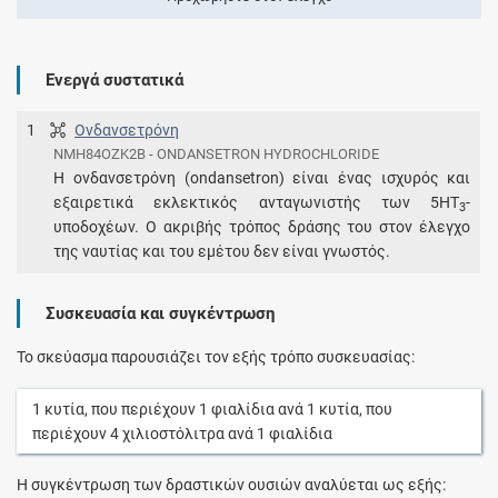
Ενεργά συστατικά
1
Ονδανσετρόνη
NMH84OZK2B - ONDANSETRON HYDROCHLORIDE
Η ονδανσετρόνη (ondansetron) είναι ένας ισχυρός και
εξαιρετικά εκλεκτικός ανταγωνιστής των 5HT
-
3
υποδοχέων. Ο ακριβής τρόπος δράσης του στον έλεγχο
της ναυτίας και του εμέτου δεν είναι γνωστός.
Συσκευασία και συγκέντρωση
Το σκεύασμα παρουσιάζει τον εξής τρόπο συσκευασίας:
1
κυτία
, που περιέχουν
1
φιαλίδια
ανά
1
κυτία
, που
περιέχουν
4
χιλιοστόλιτρα
ανά
1
φιαλίδια
Η συγκέντρωση των δραστικών ουσιών αναλύεται ως εξής: