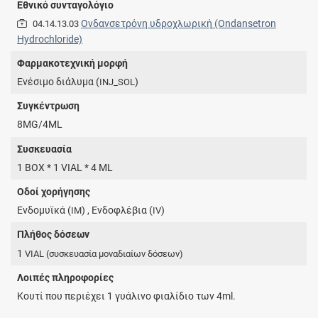
Εθνικό συνταγολόγιο
Ονδανσετρόνη υδροχλωρική (Ondansetron
04.14.13.03
Hydrochloride)
Φαρμακοτεχνική μορφή
Eνέσιμο διάλυμα (
)
INJ_SOL
Συγκέντρωση
8MG/4ML
Συσκευασία
1 BOX * 1 VIAL * 4 ML
Οδοί χορήγησης
Ενδομυϊκά (
) , Ενδοφλέβια (
)
IM
IV
Πλήθος δόσεων
1
VIAL
(συσκευασία μοναδιαίων δόσεων)
Λοιπές πληροφορίες
Κουτί που περιέχει 1 γυάλινο φιαλίδιο των 4ml.