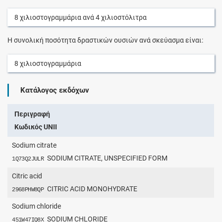
8
χιλιοστογραμμάρια
ανά
4
χιλιοστόλιτρα
Η συνολική ποσότητα δραστικών ουσιών ανά σκεύασμα είναι:
8
χιλιοστογραμμάρια
Κατάλογος εκδόχων
Περιγραφή
Κωδικός UNII
Sodium citrate
SODIUM CITRATE, UNSPECIFIED FORM
1Q73Q2JULR
Citric acid
CITRIC ACID MONOHYDRATE
2968PHW8QP
Sodium chloride
SODIUM CHLORIDE
451W47IQ8X