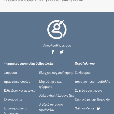
Ακουλουθήστε μας
Φαρμακευτικός οδηγός
Εργαλεία
Περί Γαληνού
Φάρμακα
Έλεγχος συγχορήγησης
Συνδρομές
Δραστικές ουσίες
Μητρότητα και
Δυνατότητες προβολής
φάρμακα
Ενδείξεις και αγωγές
Συχνές ερωτήσεις
Αλλεργίες / Δυσανεξίες
Σκευάσματα
Σχετικά με την Ergobyte
Λεξικό ιατρικής
Συμπληρώματα
GalinosVet.gr
ορολογίας
διατροφής