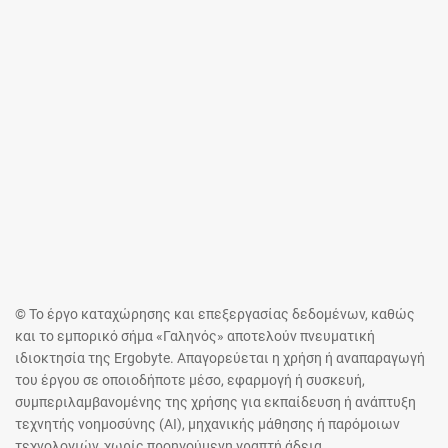
© Το έργο καταχώρησης και επεξεργασίας δεδομένων, καθώς
και το εμπορικό σήμα «Γαληνός» αποτελούν πνευματική
ιδιοκτησία της Ergobyte. Απαγορεύεται η χρήση ή αναπαραγωγή
του έργου σε οποιοδήποτε μέσο, εφαρμογή ή συσκευή,
συμπεριλαμβανομένης της χρήσης για εκπαίδευση ή ανάπτυξη
τεχνητής νοημοσύνης (AI), μηχανικής μάθησης ή παρόμοιων
τεχνολογιών, χωρίς προηγούμενη γραπτή άδεια.