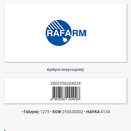
Αριθμοί αναγνώρισης
2802556204028
•
Γαληνός
1275
•
ΕΟΦ
255620402
•
ΗΔΥΚΑ
4134