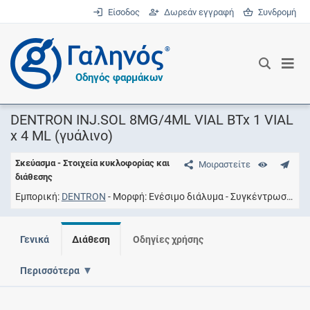
Είσοδος
Δωρεάν εγγραφή
Συνδρομή
®
Οδηγός φαρμάκων
DENTRON INJ.SOL 8MG/4ML VIAL BTx 1 VIAL
x 4 ML (γυάλινο)
Σκεύασμα - Στοιχεία κυκλοφορίας και
Μοιραστείτε
διάθεσης
Εμπορική
DENTRON
Μορφή
Eνέσιμο διάλυμα
Συγκέντρωση
8M
Γενικά
Διάθεση
Οδηγίες χρήσης
Περισσότερα