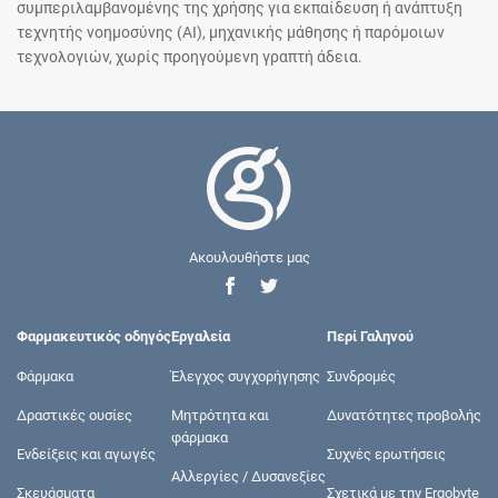
συμπεριλαμβανομένης της χρήσης για εκπαίδευση ή ανάπτυξη
τεχνητής νοημοσύνης (AI), μηχανικής μάθησης ή παρόμοιων
τεχνολογιών, χωρίς προηγούμενη γραπτή άδεια.
Ακουλουθήστε μας
Φαρμακευτικός οδηγός
Εργαλεία
Περί Γαληνού
Φάρμακα
Έλεγχος συγχορήγησης
Συνδρομές
Δραστικές ουσίες
Μητρότητα και
Δυνατότητες προβολής
φάρμακα
Ενδείξεις και αγωγές
Συχνές ερωτήσεις
Αλλεργίες / Δυσανεξίες
Σκευάσματα
Σχετικά με την Ergobyte