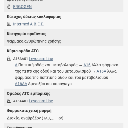
ERGOGEN
Κάτοχος άδειας κυκλοφορίας
Intermed Α.Β.Ε.Ε.
Κατηγορία προϊόντος
Φάρμακα ανθρώπινης χρήσης
Κύρια ομάδα ATC
Levocarnitine
A16AA01
A
Πεπτική οδός και μεταβολισμός →
A16
Άλλα φάρμακα
της πεπτικής οδού και του μεταβολισμού →
A16A
Άλλα
φάρμακα της πεπτικής οδού και του μεταβολισμού →
A16AA
Αμινοξέα και παράγωγα
Ομάδες ATC εμπορικής
Levocarnitine
A16AA01
Φαρμακοτεχνική μορφή
Δισκίο, αναβράζον (
)
TAB_EFFRV
Συγκέντρωση