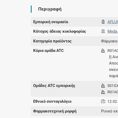
Περιγραφή
Εμπορική ονομασία
AFLU
Κάτοχος άδειας κυκλοφορίας
Meda 
Κατηγορία προϊόντος
Φάρμακα
Κύρια ομάδα ATC
R01A
R
Αν
Αποσ
σκευ
παρά
Ομάδες ATC εμπορικής
S01G
R01A
Εθνικό συνταγολόγιο
12.02
Φαρμακοτεχνική μορφή
Ρινικό ε