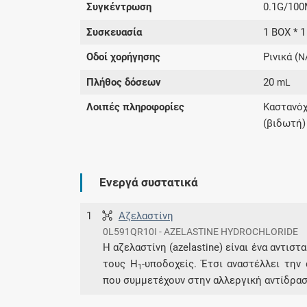
Συγκέντρωση
0.1G/10
Συσκευασία
1 BOX * 1
Οδοί χορήγησης
Ρινικά (
N
Πλήθος δόσεων
20
mL
Λοιπές πληροφορίες
Καστανό
(βιδωτή)
Ενεργά συστατικά
1
Αζελαστίνη
0L591QR10I - AZELASTINE HYDROCHLORIDE
Η αζελαστίνη (azelastine) είναι ένα αντισ
τους Η
-υποδοχείς. Έτσι αναστέλλει τη
1
που συμμετέχουν στην αλλεργική αντίδρασ