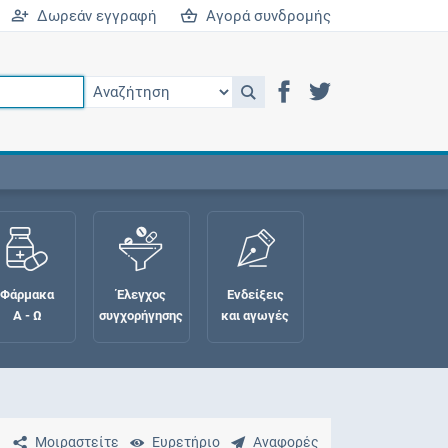
Δωρεάν εγγραφή
Αγορά συνδρομής
Φάρμακα
Έλεγχος
Ενδείξεις
Α - Ω
συγχορήγησης
και αγωγές
Μοιραστείτε
Ευρετήριο
Αναφορές