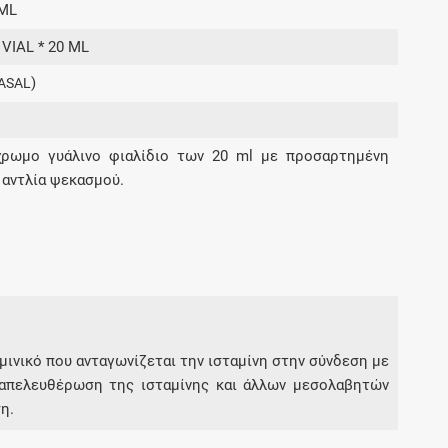
0ML
Μοιραζόμαστε μαζί σας γεγονότα της
πορείας του Galinos.gr από το 2011 μέχρι
 VIAL * 20 ML
σήμερα
)
ASAL
χρωμο γυάλινο φιαλίδιο των 20 ml με προσαρτημένη
 αντλία ψεκασμού.
ταμινικό που ανταγωνίζεται την ισταμίνη στην σύνδεση με
ν απελευθέρωση της ισταμίνης και άλλων μεσολαβητών
η.