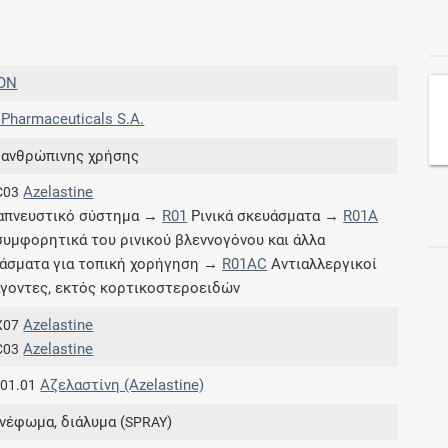
Συνδρομές
ON
Μάθετε περισσότερα για τα οφέλη και τις
Pharmaceuticals S.A.
επιπλέον παροχές των συνδρομητικών
προγραμμάτων
 ανθρώπινης χρήσης
Azelastine
C03
απνευστικό σύστημα →
R01
Ρινικά σκευάσματα →
R01A
υμφορητικά του ρινικού βλεννογόνου και άλλα
Ενδείξεις και αγωγές
άσματα για τοπική χορήγηση →
R01AC
Αντιαλλεργικοί
γοντες, εκτός κορτικοστεροειδών
Βρείτε θεραπευτικές ενδείξεις και αγωγές για
νόσους, συμπτώματα και ιατρικές πράξεις
Azelastine
X07
Azelastine
C03
Αζελαστίνη (Azelastine)
.01.01
κνέφωμα, διάλυμα (
)
SPRAY
Γνωρίζατε ότι...