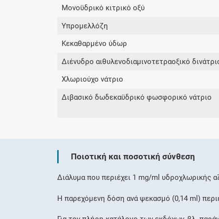
Μονοϋδρικό κιτρικό οξύ
Υπρομελλόζη
Κεκαθαρμένο ύδωρ
Διένυδρο αιθυλενοδιαμινοτετραοξικό δινάτρι
Χλωριούχο νάτριο
Διβασικό δωδεκαϋδρικό φωσφορικό νάτριο
Ποιοτική και ποσοτική σύνθεση
Διάλυμα που περιέχει 1 mg/ml υδροχλωρικής α
Η παρεχόμενη δόση ανά ψεκασμό (0,14 ml) περι