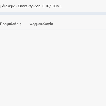
Ελέγξτε την αγωγή σας για αντενδείξεις και
, διάλυμα
Συγκέντρωση
0.1G/100ML
αλληλεπιδράσεις μεταξύ των φαρμάκων
Προφυλάξεις
Φαρμακολογία
Οι συνταγές μου
Αποθηκεύστε τις συνταγές σας και
μοιραστείτε τις εύκολα και με ασφάλεια
Μητρότητα και φάρμακα
Ενημερωθείτε για την ασφάλεια χορήγησης
ενός φαρμάκου κατά τη διάρκεια της
εγκυμοσύνης ή του θηλασμού