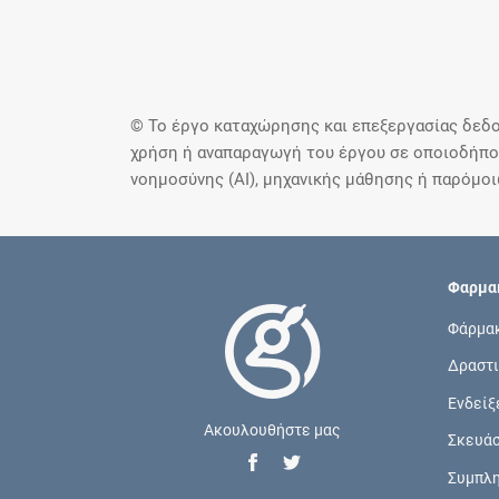
© Το έργο καταχώρησης και επεξεργασίας δεδο
χρήση ή αναπαραγωγή του έργου σε οποιοδήποτ
νοημοσύνης (AI), μηχανικής μάθησης ή παρόμο
Φαρμακ
Φάρμα
Δραστι
Ενδείξ
Ακουλουθήστε μας
Σκευά
Συμπλ