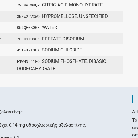
CITRIC ACID MONOHYDRATE
2968PHW8QP
HYPROMELLOSE, UNSPECIFIED
3NXW29V3WO
WATER
059QF0KO0R
ο
EDETATE DISODIUM
7FLD91C86K
SODIUM CHLORIDE
451W47IQ8X
SODIUM PHOSPHATE, DIBASIC,
E1W4N241FO
DODECAHYDRATE
ζελαστίνης.
Af
Το
έχει 0,14 mg υδροχλωρικής αζελαστίνης.
αν
συ