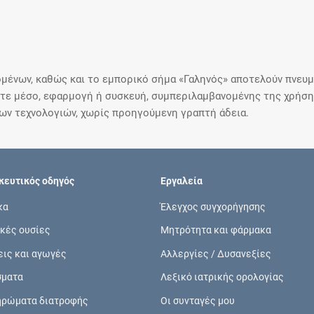
μένων, καθώς και το εμπορικό σήμα «Γαληνός» αποτελούν πνευμα
ε μέσο, εφαρμογή ή συσκευή, συμπεριλαμβανομένης της χρήσης
ιων τεχνολογιών, χωρίς προηγούμενη γραπτή άδεια.
ευτικός οδηγός
Εργαλεία
κα
Έλεγχος συγχορήγησης
κές ουσίες
Μητρότητα και φάρμακα
εις και αγωγές
Αλλεργίες / Δυσανεξίες
σματα
Λεξικό ιατρικής ορολογίας
ηρώματα διατροφής
Οι συνταγές μου